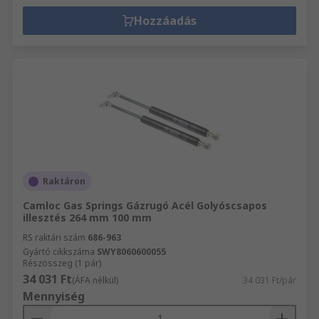
Hozzáadás
Raktáron
Camloc Gas Springs Gázrugó Acél Golyóscsapos
illesztés 264 mm 100 mm
RS raktári szám
686-963
Gyártó cikkszáma
SWY8060600055
Részösszeg (1 pár)
34 031 Ft
(ÁFA nélkül)
34 031 Ft/pár
Mennyiség