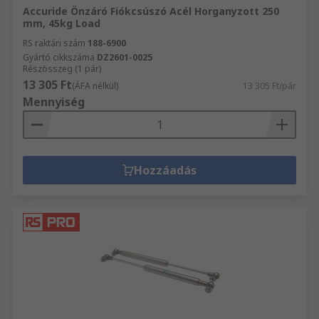
Accuride Önzáró Fiókcsúszó Acél Horganyzott 250
mm, 45kg Load
RS raktári szám
188-6900
Gyártó cikkszáma
DZ2601-0025
Részösszeg (1 pár)
13 305 Ft
(ÁFA nélkül)
13 305 Ft/pár
Mennyiség
Hozzáadás