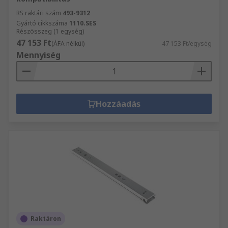
RS raktári szám
493-9312
Gyártó cikkszáma
1110.SES
Részösszeg (1 egység)
47 153 Ft
(ÁFA nélkül)
47 153 Ft/egység
Mennyiség
Hozzáadás
Raktáron