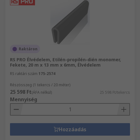
Raktáron
RS PRO Élvédelem, Etilén-propilén-dién monomer,
Fekete, 20 m x 13 mm x 6mm, Élvédelem
RS raktári szám
175-2574
Részösszeg (1 tekercs / 20 méter)
25 598 Ft
(ÁFA nélkül)
25 598 Ft/tekercs
Mennyiség
Hozzáadás