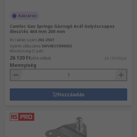
Raktáron
Camloc Gas Springs Gázrugó Acél Golyóscsapos
illesztés 464 mm 200 mm
RS raktári szám
202-2507
Gyártó cikkszáma
SWV8ECV800003
Részösszeg (1 pár)
26 130 Ft
(ÁFA nélkül)
26 130 Ft/pár
Mennyiség
Hozzáadás