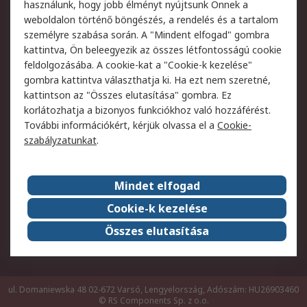
használunk, hogy jobb élményt nyújtsunk Önnek a
weboldalon történő böngészés, a rendelés és a tartalom
Jogi
személyre szabása során. A "Mindent elfogad" gombra
kattintva, Ön beleegyezik az összes létfontosságú cookie
Adatvédelmi
Az RS értékesítési
feldolgozásába. A cookie-kat a "Cookie-k kezelése"
szabályzat
feltételei
gombra kattintva választhatja ki. Ha ezt nem szeretné,
Cookie szabályzat
Email biztonság
kattintson az "Összes elutasítása" gombra. Ez
Webhelyre vonatkozó
Weboldal felhasználói
korlátozhatja a bizonyos funkciókhoz való hozzáférést.
feltételek
szabályzata
További információkért, kérjük olvassa el a
Cookie-
szabályzatunkat
.
Rólunk
Mindet elfogad
Kapcsolat
Képviseletek
Rólunk
Vállalatcsoport
Cookie-k kezelése
Karrier
Díjak és elismerések
Összes elutasítása
ESG globális célok
ul. Domaniewska 48 02-672 Varsó, Lengyelország, Adószám: HU26903460
© RS Components Sp. z o.o.