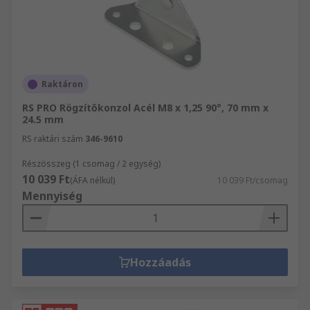
Raktáron
RS PRO Rögzítőkonzol Acél M8 x 1,25 90°, 70 mm x
24.5 mm
RS raktári szám
346-9610
Részösszeg (1 csomag / 2 egység)
10 039 Ft
(ÁFA nélkül)
10 039 Ft/csomag
Mennyiség
Hozzáadás