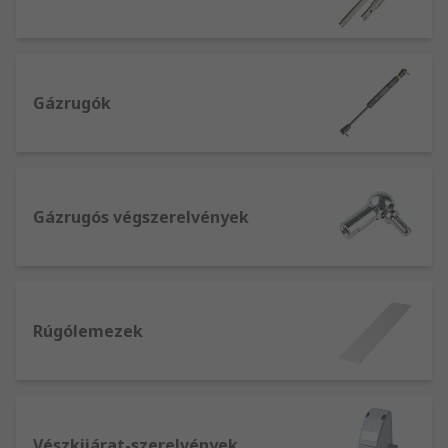
Gázrugók
Gázrugós végszerelvények
Rúgólemezek
Vészkijárat-szerelvények