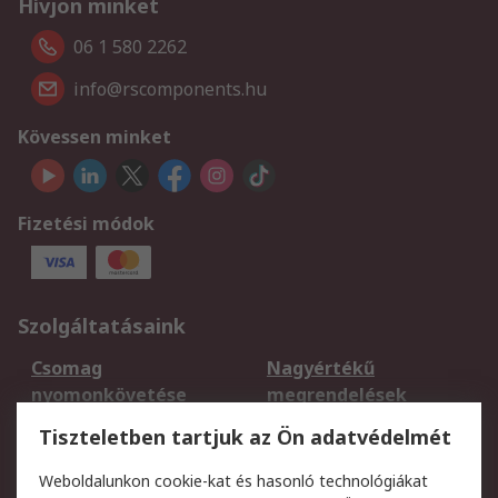
Hívjon minket
06 1 580 2262
info@rscomponents.hu
Kövessen minket
Fizetési módok
Szolgáltatásaink
Csomag
Nagyértékű
nyomonkövetése
megrendelések
Regisztráció
Szállítás
Tiszteletben tartjuk az Ön adatvédelmét
Termékvisszaküldés
Ütemezett szállítás
Weboldalunkon cookie-kat és hasonló technológiákat
Szolgáltatások