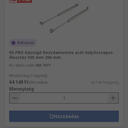
Raktáron
RS PRO Gázrugó Rozsdamentes acél Golyóscsapos
illesztés 505 mm 200 mm
RS raktári szám
268-7077
Részösszeg (1 egység)
64 148 Ft
(ÁFA nélkül)
64 148 Ft/egység
Mennyiség
Hozzáadás