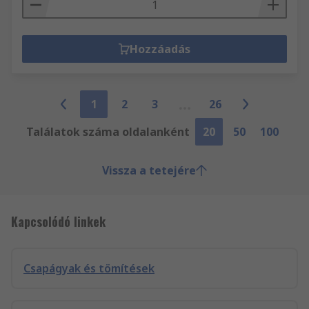
Hozzáadás
1
2
3
26
Találatok száma oldalanként
20
50
100
Vissza a tetejére
Kapcsolódó linkek
Csapágyak és tömítések