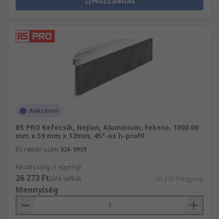
Hozzáadás
Raktáron
RS PRO Kefecsík, Nejlon, Alumínium, Fekete, 1000.00
mm x 59 mm x 12mm, 45°-os h-profil
RS raktári szám
326-9959
Részösszeg (1 egység)
26 273 Ft
(ÁFA nélkül)
26 273 Ft/egység
Mennyiség