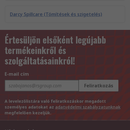
Darcy Spillcare (Tömítések és szigetelés)
Értesüljön elsőként legújabb
termékeinkről és
szolgáltatásainkról!
E-mail cím
Feliratkozás
A levelezőlistára való feliratkozáskor megadott
személyes adatokat az
adatvédelmi szabályzatunknak
megfelelően kezeljük.