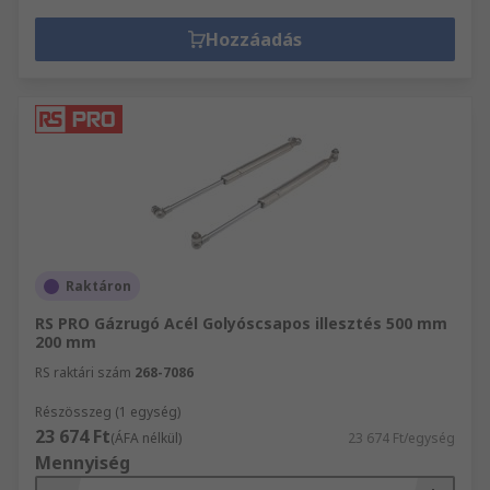
Hozzáadás
Raktáron
RS PRO Gázrugó Acél Golyóscsapos illesztés 500 mm
200 mm
RS raktári szám
268-7086
Részösszeg (1 egység)
23 674 Ft
(ÁFA nélkül)
23 674 Ft/egység
Mennyiség