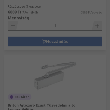
Részösszeg (1 egység)
6889 Ft
(ÁFA nélkül)
6889 Ft/egység
Mennyiség
Hozzáadás
Raktáron
Briton Ajtózáró Ezüst Tűzvédelmi ajtó
kompatibilitás