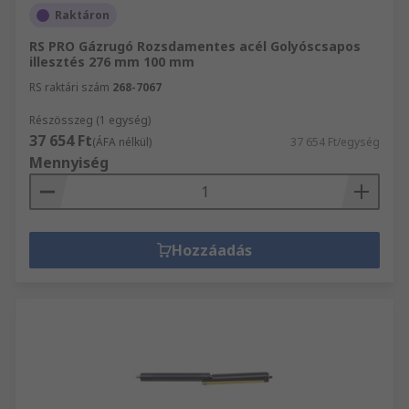
Raktáron
RS PRO Gázrugó Rozsdamentes acél Golyóscsapos
illesztés 276 mm 100 mm
RS raktári szám
268-7067
Részösszeg (1 egység)
37 654 Ft
(ÁFA nélkül)
37 654 Ft/egység
Mennyiség
Hozzáadás