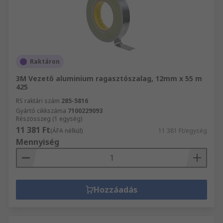
Raktáron
3M Vezető aluminium ragasztószalag, 12mm x 55 m
425
RS raktári szám
285-5816
Gyártó cikkszáma
7100229093
Részösszeg (1 egység)
11 381 Ft
(ÁFA nélkül)
11 381 Ft/egység
Mennyiség
Hozzáadás