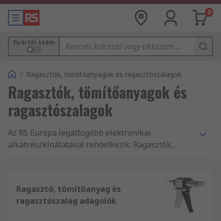
0
Gyártói szám
/
Ragasztók, tömítőanyagok és ragasztószalagok
Ragasztók, tömítőanyagok és
ragasztószalagok
Az RS Európa legátfogóbb elektronikai
alkatrészkínálatával rendelkezik. Ragasztók,
tömítőanyagok és ragasztószalagok mellett
alkatrészek széles kínálatát és
legversenyképesebb választékát nyújtjuk.
Ragasztó, tömítőanyag és
Adatbázisunkban több mint 550 000 elsőosztályú
ragasztószalag adagolók
termék közül válogathat, melyekkel teljesítjük a
termékek ipari szabványainak legkomolyabb