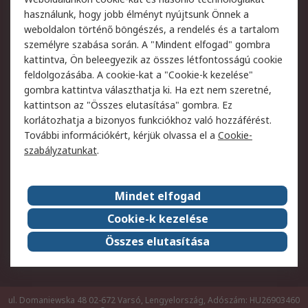
Szolgáltatások
használunk, hogy jobb élményt nyújtsunk Önnek a
weboldalon történő böngészés, a rendelés és a tartalom
Jogi
személyre szabása során. A "Mindent elfogad" gombra
kattintva, Ön beleegyezik az összes létfontosságú cookie
Adatvédelmi
Az RS értékesítési
feldolgozásába. A cookie-kat a "Cookie-k kezelése"
szabályzat
feltételei
gombra kattintva választhatja ki. Ha ezt nem szeretné,
Cookie szabályzat
Email biztonság
kattintson az "Összes elutasítása" gombra. Ez
Webhelyre vonatkozó
Weboldal felhasználói
korlátozhatja a bizonyos funkciókhoz való hozzáférést.
feltételek
szabályzata
További információkért, kérjük olvassa el a
Cookie-
szabályzatunkat
.
Rólunk
Mindet elfogad
Kapcsolat
Képviseletek
Rólunk
Vállalatcsoport
Cookie-k kezelése
Karrier
Díjak és elismerések
Összes elutasítása
ESG globális célok
ul. Domaniewska 48 02-672 Varsó, Lengyelország, Adószám: HU26903460