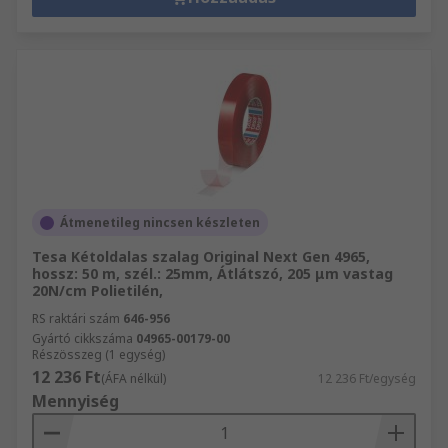
Átmenetileg nincsen készleten
Tesa Kétoldalas szalag Original Next Gen 4965,
hossz: 50 m, szél.: 25mm, Átlátszó, 205 μm vastag
20N/cm Polietilén,
RS raktári szám
646-956
Gyártó cikkszáma
04965-00179-00
Részösszeg (1 egység)
12 236 Ft
(ÁFA nélkül)
12 236 Ft/egység
Mennyiség