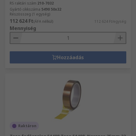
RS raktári szám
210-7032
Gyártó cikkszáma
5490 50x32
Részösszeg (1 egység)
112 624 Ft
(ÁFA nélkül)
112 624 Ft/egység
Mennyiség
Hozzáadás
Raktáron