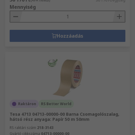
(ÁFA nélkül)
36 176 Ft/egység
Mennyiség
Hozzáadás
Raktáron
RS Better World
Tesa 4713 04713-00000-00 Barna Csomagolószalag,
hátsó rész anyaga: Papír 50 m 50mm
RS raktári szám
218-3143
Gyártó cikkszáma
04713-00000-00