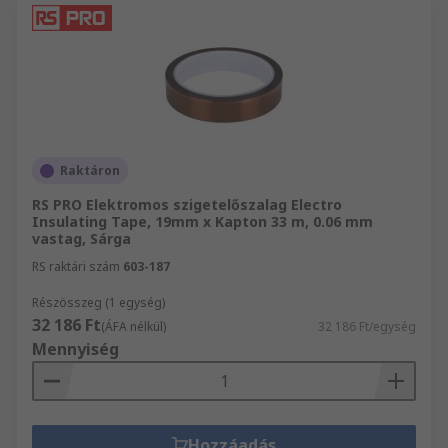
Raktáron
RS PRO Elektromos szigetelőszalag Electro
Insulating Tape, 19mm x Kapton 33 m, 0.06 mm
vastag, Sárga
RS raktári szám
603-187
Részösszeg (1 egység)
32 186 Ft
(ÁFA nélkül)
32 186 Ft/egység
Mennyiség
Hozzáadás