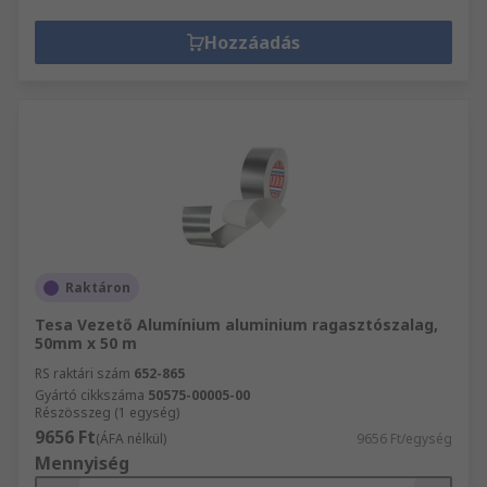
Hozzáadás
Raktáron
Tesa Vezető Alumínium aluminium ragasztószalag,
50mm x 50 m
RS raktári szám
652-865
Gyártó cikkszáma
50575-00005-00
Részösszeg (1 egység)
9656 Ft
(ÁFA nélkül)
9656 Ft/egység
Mennyiség