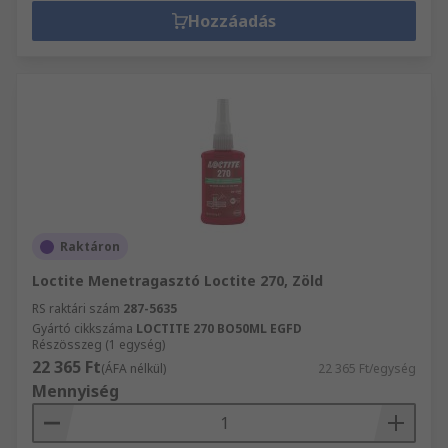
Hozzáadás
Raktáron
Loctite Menetragasztó Loctite 270, Zöld
RS raktári szám
287-5635
Gyártó cikkszáma
LOCTITE 270 BO50ML EGFD
Részösszeg (1 egység)
22 365 Ft
(ÁFA nélkül)
22 365 Ft/egység
Mennyiség