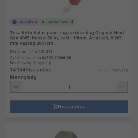
Raktáron
RS Better World
Tesa Kétoldalas papír ragasztószalag Original Next
Gen 4965, hossz: 50 m, szél.: 19mm, Átlátszó, 0.205
mm vastag 20N/cm
RS raktári szám
145-319
Gyártó cikkszáma
04965-00008-00
Részösszeg (1 egység)
14 134 Ft
(ÁFA nélkül)
14 134 Ft/egység
Mennyiség
Hozzáadás