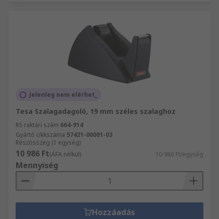
Jelenleg nem elérhet_
Tesa Szalagadagoló, 19 mm széles szalaghoz
RS raktári szám
664-914
Gyártó cikkszáma
57421-00001-03
Részösszeg (1 egység)
10 986 Ft
(ÁFA nélkül)
10 986 Ft/egység
Mennyiség
Hozzáadás