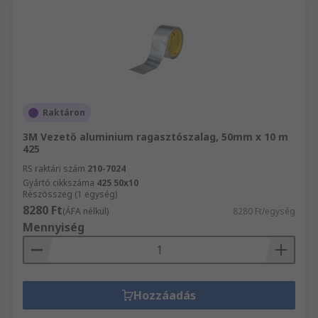
Raktáron
3M Vezető aluminium ragasztószalag, 50mm x 10 m
425
RS raktári szám
210-7024
Gyártó cikkszáma
425 50x10
Részösszeg (1 egység)
8280 Ft
(ÁFA nélkül)
8280 Ft/egység
Mennyiség
Hozzáadás