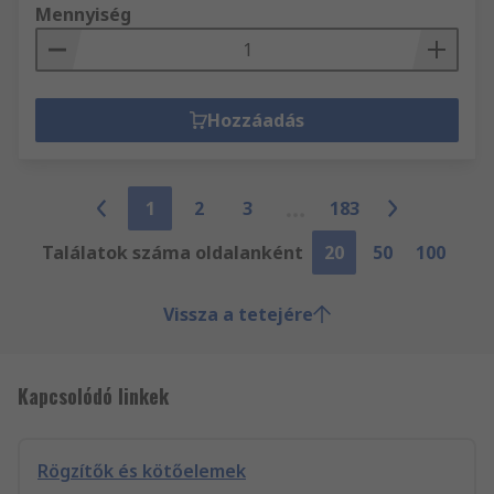
Mennyiség
Hozzáadás
1
2
3
183
Találatok száma oldalanként
20
50
100
Vissza a tetejére
Kapcsolódó linkek
Rögzítők és kötőelemek