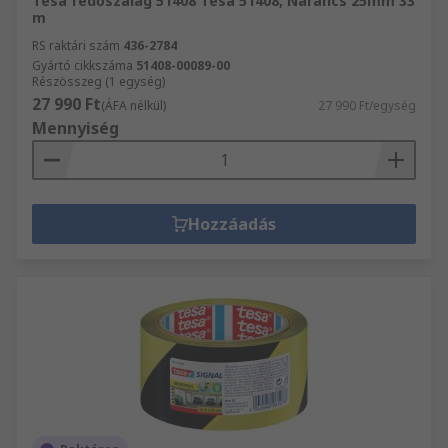
Tesa fedőszalag 51408 Tesa 51408, Narancs 25mm 33
m
RS raktári szám
436-2784
Gyártó cikkszáma
51408-00089-00
Részösszeg (1 egység)
27 990 Ft
(ÁFA nélkül)
27 990 Ft/egység
Mennyiség
Hozzáadás