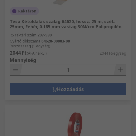
Raktáron
Tesa Kétoldalas szalag 64620, hossz: 25 m, szél.:
25mm, Fehér, 0.185 mm vastag 30N/cm Polipropilén
RS raktári szám
207-930
Gyártó cikkszáma
64620-00003-00
Részösszeg (1 egység)
2044 Ft
(ÁFA nélkül)
2044 Ft/egység
Mennyiség
Hozzáadás