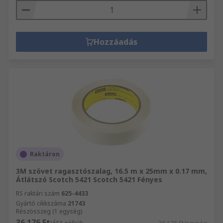
Hozzáadás
Raktáron
3M szövet ragasztószalag, 16.5 m x 25mm x 0.17 mm,
Átlátszó Scotch 5421 Scotch 5421 Fényes
RS raktári szám
625-4433
Gyártó cikkszáma
21743
Részösszeg (1 egység)
36 176 Ft