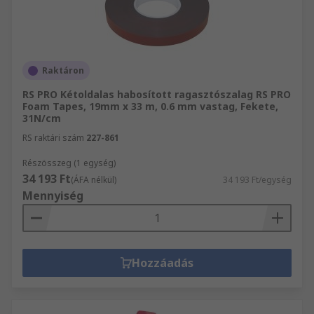
Raktáron
RS PRO Kétoldalas habosított ragasztószalag RS PRO
Foam Tapes, 19mm x 33 m, 0.6 mm vastag, Fekete,
31N/cm
RS raktári szám
227-861
Részösszeg (1 egység)
34 193 Ft
(ÁFA nélkül)
34 193 Ft/egység
Mennyiség
Hozzáadás