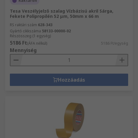
Raktáron
Tesa Veszélyjelző szalag Vízbázisú akril Sárga,
Fekete Polipropilén 52 μm, 50mm x 66 m
RS raktári szám
628-343
Gyártó cikkszáma
58133-00000-02
Részösszeg (1 egység)
5186 Ft
(ÁFA nélkül)
5186 Ft/egység
Mennyiség
Hozzáadás