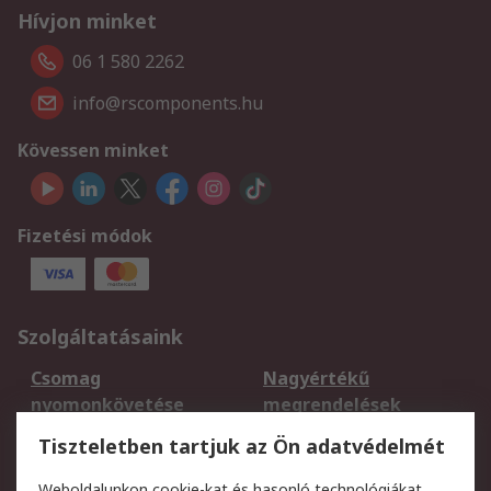
Hívjon minket
06 1 580 2262
info@rscomponents.hu
Kövessen minket
Fizetési módok
Szolgáltatásaink
Csomag
Nagyértékű
nyomonkövetése
megrendelések
Regisztráció
Szállítás
Tiszteletben tartjuk az Ön adatvédelmét
Termékvisszaküldés
Ütemezett szállítás
Weboldalunkon cookie-kat és hasonló technológiákat