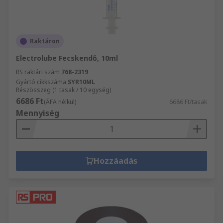
Raktáron
Electrolube Fecskendő, 10ml
RS raktári szám
768-2319
Gyártó cikkszáma
SYR10ML
Részösszeg (1 tasak / 10 egység)
6686 Ft
(ÁFA nélkül)
6686 Ft/tasak
Mennyiség
Hozzáadás