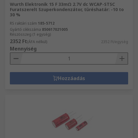
Wurth Elektronik 15 F 33mΩ 2.7V dc WCAP-STSC
Furatszerelt Szuperkondenzátor, tűréshatár: -10 to
30 %
RS raktári szám
185-5712
Gyártó cikkszáma
850617021005
Részösszeg (1 egység)
2352 Ft
(ÁFA nélkül)
2352 Ft/egység
Mennyiség
Hozzáadás