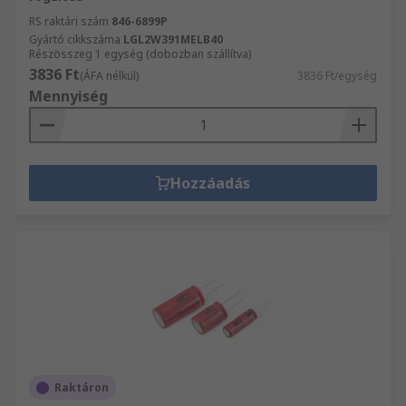
RS raktári szám
846-6899P
Gyártó cikkszáma
LGL2W391MELB40
Részösszeg 1 egység (dobozban szállítva)
3836 Ft
(ÁFA nélkül)
3836 Ft/egység
Mennyiség
Hozzáadás
Raktáron