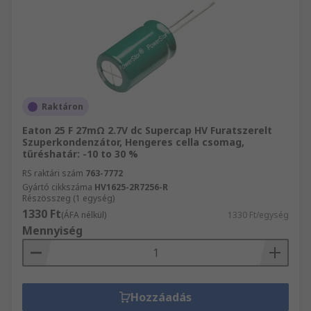
Raktáron
Eaton 25 F 27mΩ 2.7V dc Supercap HV Furatszerelt
Szuperkondenzátor, Hengeres cella csomag,
tűréshatár: -10 to 30 %
RS raktári szám
763-7772
Gyártó cikkszáma
HV1625-2R7256-R
Részösszeg (1 egység)
1330 Ft
(ÁFA nélkül)
1330 Ft/egység
Mennyiség
Hozzáadás