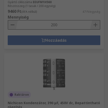
Gyártó cikkszáma
EEUFM1H560
Részösszeg (1 tasak / 200 egység)
9460 Ft
(ÁFA nélkül)
47 Ft/egység
Mennyiség
Hozzáadás
Raktáron
Nichicon Kondenzátor, 390 μF, 450V dc, Bepattintható
rögzítés