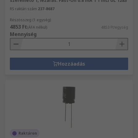
szerelhető 1, lezárás: Fast-On 0.8 mA 1 1 mΩ UL 1283
RS raktári szám
237-8687
Részösszeg (1 egység)
4853 Ft
(ÁFA nélkül)
4853 Ft/egység
Mennyiség
Hozzáadás
Raktáron