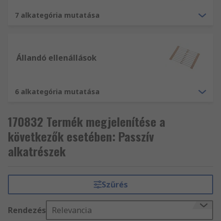
7 alkategória mutatása
Túlfeszültség-védelmi eszközök
A túlfeszültségvédők manapság szinte minden
otthonban és irodában megtalálhatók. Védik az
Állandó ellenállások
értékes elektronikai eszközeit a túlfeszültségtől
ami akár tönkre is teheti azokat.
6 alkategória mutatása
170832 Termék megjelenítése a
következők esetében: Passzív
alkatrészek
Szűrés
Rendezés
Relevancia