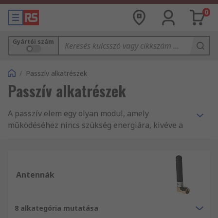
0
Gyártói szám
/
Passzív alkatrészek
Passzív alkatrészek
A passzív elem egy olyan modul, amely
működéséhez nincs szükség energiára, kivéve a
rendelkezésre álló váltakozó áramú (AC)
áramkört, amelyhez csatlakoztatva van. A passzív
modul nem képes a teljesítményerősítésre, és
nem energiaforrás. Tipikus passzív alkatrészek
Antennák
az ellenállások, induktorok, kondenzátorok és
transzformátorok, amelyek együttesen bármely
elektromos vagy elektronikus áramkör
8 alkategória mutatása