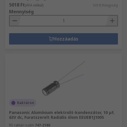
5018 Ft
(ÁFA nélkül)
5018 Ft/egység
Mennyiség
Hozzáadás
Raktáron
Panasonic Alumínium elektrolit-kondenzátor, 10 μF,
63V dc, Furatszerelt Radiális ólom EEUEB1J100S
RS raktári szám
747-2180