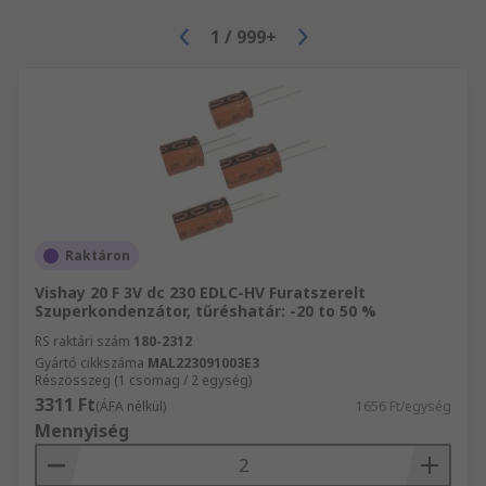
1
/
999+
Raktáron
Vishay 20 F 3V dc 230 EDLC-HV Furatszerelt
Szuperkondenzátor, tűréshatár: -20 to 50 %
RS raktári szám
180-2312
Gyártó cikkszáma
MAL223091003E3
Részösszeg (1 csomag / 2 egység)
3311 Ft
(ÁFA nélkül)
1656 Ft/egység
Mennyiség