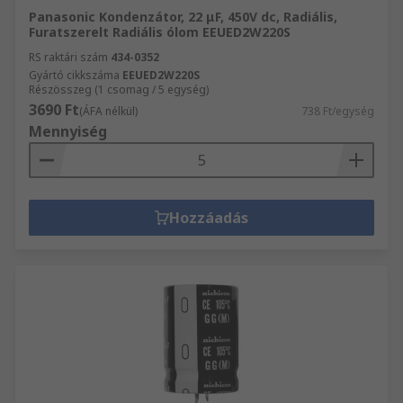
Panasonic Kondenzátor, 22 μF, 450V dc, Radiális,
Furatszerelt Radiális ólom EEUED2W220S
RS raktári szám
434-0352
Gyártó cikkszáma
EEUED2W220S
Részösszeg (1 csomag / 5 egység)
3690 Ft
(ÁFA nélkül)
738 Ft/egység
Mennyiség
Hozzáadás