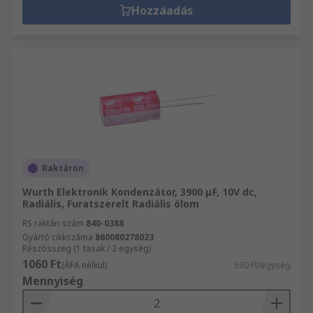
Hozzáadás
Raktáron
Wurth Elektronik Kondenzátor, 3900 μF, 10V dc,
Radiális, Furatszerelt Radiális ólom
RS raktári szám
840-0388
Gyártó cikkszáma
860080278023
Részösszeg (1 tasak / 2 egység)
1060 Ft
(ÁFA nélkül)
530 Ft/egység
Mennyiség