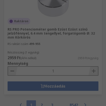
Raktáron
RS PRO Potenciométer gomb Ezüst Ezüst színű
jelzőfénnyel, 6.4 mm tengellyel, forgatógomb Ø: 32
mm Körkörös
RS raktári szám
499-955
Részösszeg (1 egység)
2959 Ft
(ÁFA nélkül)
2959 Ft/egység
Mennyiség
Hozzáadás
1
2
3
8542