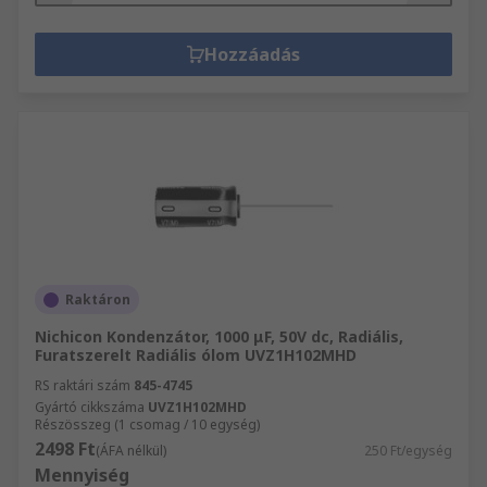
Hozzáadás
Raktáron
Nichicon Kondenzátor, 1000 μF, 50V dc, Radiális,
Furatszerelt Radiális ólom UVZ1H102MHD
RS raktári szám
845-4745
Gyártó cikkszáma
UVZ1H102MHD
Részösszeg (1 csomag / 10 egység)
2498 Ft
(ÁFA nélkül)
250 Ft/egység
Mennyiség