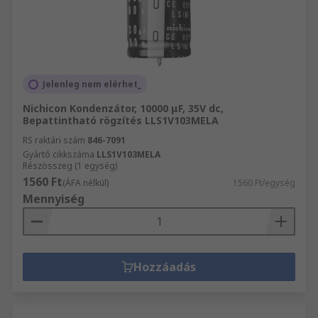
Jelenleg nem elérhet_
Nichicon Kondenzátor, 10000 μF, 35V dc,
Bepattintható rögzítés LLS1V103MELA
RS raktári szám
846-7091
Gyártó cikkszáma
LLS1V103MELA
Részösszeg (1 egység)
1560 Ft
(ÁFA nélkül)
1560 Ft/egység
Mennyiség
Hozzáadás