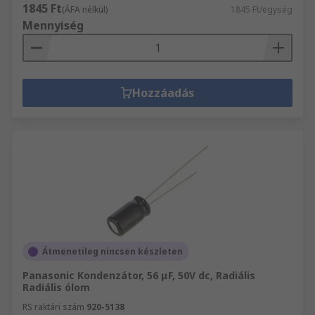
1845 Ft
(ÁFA nélkül)
1845 Ft/egység
Mennyiség
Hozzáadás
Átmenetileg nincsen készleten
Panasonic Kondenzátor, 56 μF, 50V dc, Radiális
Radiális ólom
RS raktári szám
920-5138