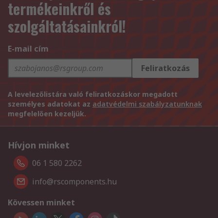
termékeinkről és
szolgáltatásainkról!
E-mail cím
Feliratkozás
A levelezőlistára való feliratkozáskor megadott
személyes adatokat az
adatvédelmi szabályzatunknak
megfelelően kezeljük.
Hívjon minket
06 1 580 2262
info@rscomponents.hu
Kövessen minket