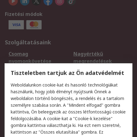
Fizetési módok
Szolgáltatásaink
Csomag
Nagyértékű
nyomonkövetése
megrendelések
Regisztráció
Szállítás
Tiszteletben tartjuk az Ön adatvédelmét
Termékvisszaküldés
Ütemezett szállítás
Weboldalunkon cookie-kat és hasonló technológiákat
Szolgáltatások
használunk, hogy jobb élményt nyújtsunk Önnek a
weboldalon történő böngészés, a rendelés és a tartalom
Jogi
személyre szabása során. A "Mindent elfogad" gombra
kattintva, Ön beleegyezik az összes létfontosságú cookie
Adatvédelmi
Az RS értékesítési
feldolgozásába. A cookie-kat a "Cookie-k kezelése"
szabályzat
feltételei
gombra kattintva választhatja ki. Ha ezt nem szeretné,
Cookie szabályzat
Email biztonság
kattintson az "Összes elutasítása" gombra. Ez