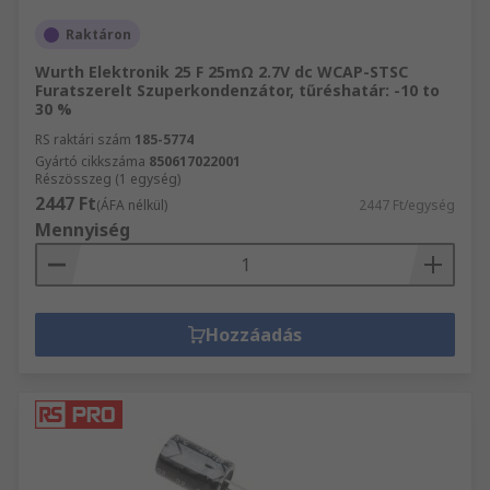
Raktáron
Wurth Elektronik 25 F 25mΩ 2.7V dc WCAP-STSC
Furatszerelt Szuperkondenzátor, tűréshatár: -10 to
30 %
RS raktári szám
185-5774
Gyártó cikkszáma
850617022001
Részösszeg (1 egység)
2447 Ft
(ÁFA nélkül)
2447 Ft/egység
Mennyiség
Hozzáadás