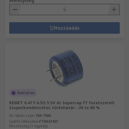
Mennyiség
Hozzáadás
Raktáron
KEMET 0.47 F 6.5Ω 5.5V dc Supercap FT Furatszerelt
Szuperkondenzátor, tűréshatár: -20 to 80 %
RS raktári szám
789-7980
Gyártó cikkszáma
FT0H474ZF
Részösszeg (1 egység)