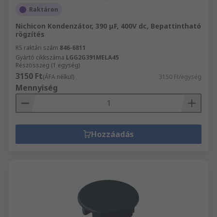
Raktáron
Nichicon Kondenzátor, 390 μF, 400V dc, Bepattintható
rögzítés
RS raktári szám
846-6811
Gyártó cikkszáma
LGG2G391MELA45
Részösszeg (1 egység)
3150 Ft
(ÁFA nélkül)
3150 Ft/egység
Mennyiség
Hozzáadás