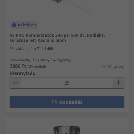
Raktáron
RS PRO Kondenzátor, 330 μF, 50V dc, Radiális,
Furatszerelt Radiális ólom
RS raktári szám
711-1469
Részösszeg (1 csomag / 25 egység)
2880 Ft
(ÁFA nélkül)
115 Ft/egység
Mennyiség
Hozzáadás