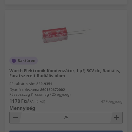
Raktáron
Wurth Elektronik Kondenzátor, 1 μF, 50V dc, Radiális,
Furatszerelt Radiális ólom
RS raktári szám
839-9351
Gyártó cikkszáma
860160672002
Részösszeg (1 csomag / 25 egység)
1170 Ft
(ÁFA nélkül)
47 Ft/egység
Mennyiség