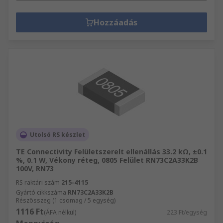
Hozzáadás
Utolsó RS készlet
TE Connectivity Felületszerelt ellenállás 33.2 kΩ, ±0.1
%, 0.1 W, Vékony réteg, 0805 Felület RN73C2A33K2B
100V, RN73
RS raktári szám
215-4115
Gyártó cikkszáma
RN73C2A33K2B
Részösszeg (1 csomag / 5 egység)
1116 Ft
(ÁFA nélkül)
223 Ft/egység