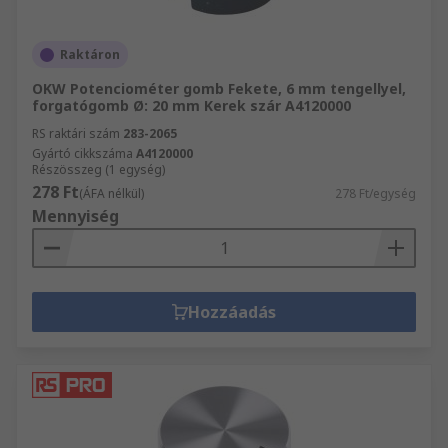
Raktáron
OKW Potenciométer gomb Fekete, 6 mm tengellyel,
forgatógomb Ø: 20 mm Kerek szár A4120000
RS raktári szám
283-2065
Gyártó cikkszáma
A4120000
Részösszeg (1 egység)
278 Ft
(ÁFA nélkül)
278 Ft/egység
Mennyiség
Hozzáadás