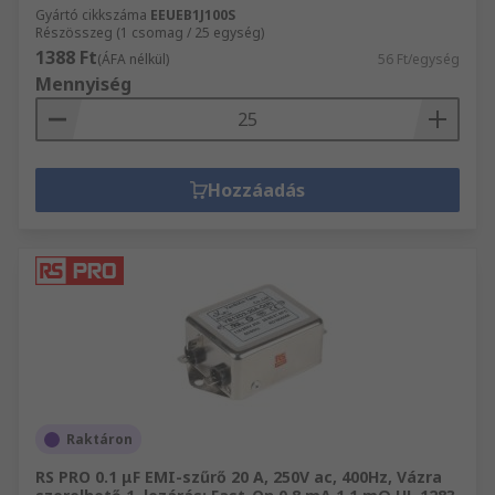
Gyártó cikkszáma
EEUEB1J100S
Részösszeg (1 csomag / 25 egység)
1388 Ft
(ÁFA nélkül)
56 Ft/egység
Mennyiség
Hozzáadás
Raktáron
RS PRO 0.1 μF EMI-szűrő 20 A, 250V ac, 400Hz, Vázra