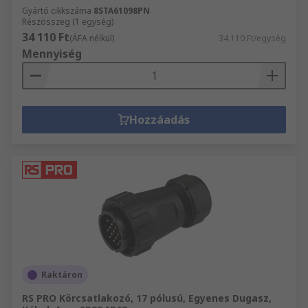
Gyártó cikkszáma
8STA61098PN
Részösszeg (1 egység)
34 110 Ft
(ÁFA nélkül)
34 110 Ft/egység
Mennyiség
Hozzáadás
Raktáron
RS PRO Körcsatlakozó, 17 pólusú, Egyenes Dugasz,