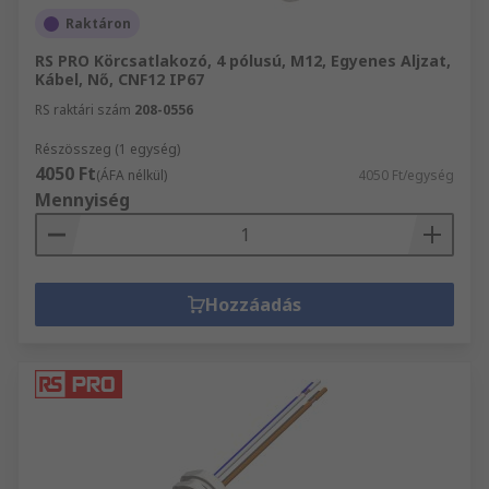
Raktáron
RS PRO Körcsatlakozó, 4 pólusú, M12, Egyenes Aljzat,
Kábel, Nő, CNF12 IP67
RS raktári szám
208-0556
Részösszeg (1 egység)
4050 Ft
(ÁFA nélkül)
4050 Ft/egység
Mennyiség
Hozzáadás