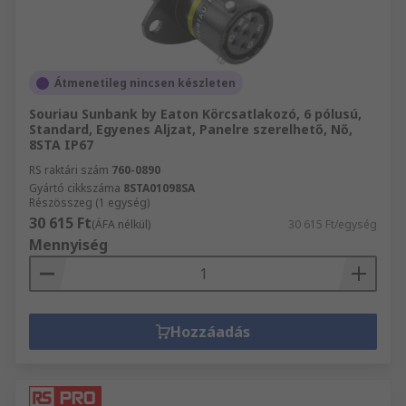
Átmenetileg nincsen készleten
Souriau Sunbank by Eaton Körcsatlakozó, 6 pólusú,
Standard, Egyenes Aljzat, Panelre szerelhető, Nő,
8STA IP67
RS raktári szám
760-0890
Gyártó cikkszáma
8STA01098SA
Részösszeg (1 egység)
30 615 Ft
(ÁFA nélkül)
30 615 Ft/egység
Mennyiség
Hozzáadás