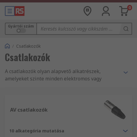
0
Gyártói szám
/
Csatlakozók
Csatlakozók
A csatlakozók olyan alapvető alkatrészek,
amelyeket szinte minden elektromos vagy
elektronikus berendezésben használunk, vagy
amelyekkel naponta kapcsolatba kerülünk. A
helyes kiválasztás kizárólag a projekttől, az
alkalmazástól vagy a környezettől függ. Az RS
AV csatlakozók
nagy teljesítményű csatlakozási megoldások
széles választékát kínálja, hogy minden
igényének megfeleljen.
10 alkategória mutatása