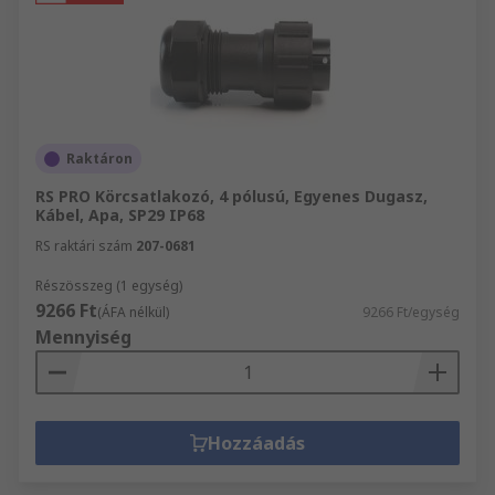
Raktáron
RS PRO Körcsatlakozó, 4 pólusú, Egyenes Dugasz,
Kábel, Apa, SP29 IP68
RS raktári szám
207-0681
Részösszeg (1 egység)
9266 Ft
(ÁFA nélkül)
9266 Ft/egység
Mennyiség
Hozzáadás