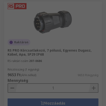
Raktáron
RS PRO Körcsatlakozó, 7 pólusú, Egyenes Dugasz,
Kábel, Apa, SP29 IP68
RS raktári szám
207-0686
Részösszeg (1 egység)
9653 Ft
(ÁFA nélkül)
9653 Ft/egység
Mennyiség
Hozzáadás