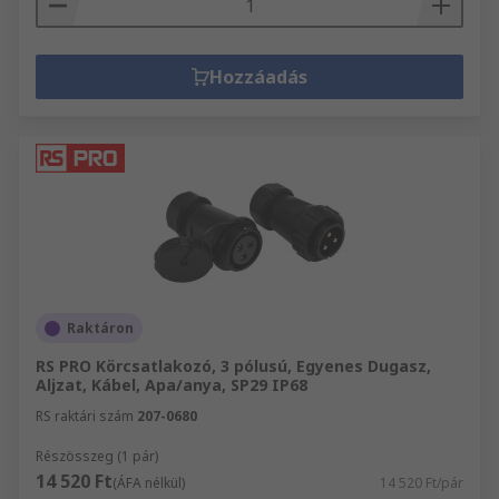
Hozzáadás
Raktáron
RS PRO Körcsatlakozó, 3 pólusú, Egyenes Dugasz,
Aljzat, Kábel, Apa/anya, SP29 IP68
RS raktári szám
207-0680
Részösszeg (1 pár)
14 520 Ft
(ÁFA nélkül)
14 520 Ft/pár