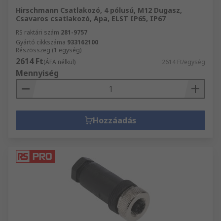
Hirschmann Csatlakozó, 4 pólusú, M12 Dugasz,
Csavaros csatlakozó, Apa, ELST IP65, IP67
RS raktári szám
281-9757
Gyártó cikkszáma
933162100
Részösszeg (1 egység)
2614 Ft
(ÁFA nélkül)
2614 Ft/egység
Mennyiség
Hozzáadás