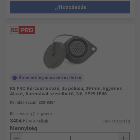
Hozzáadás
Átmenetileg nincsen készleten
RS PRO Körcsatlakozó, 35 pólusú, 29 mm, Egyenes
Aljzat, Karimával szerelhető, Nő, SP29 IP68
RS raktári szám
233-8364
Részösszeg (1 egység)
8404 Ft
(ÁFA nélkül)
8404 Ft/egység
Mennyiség