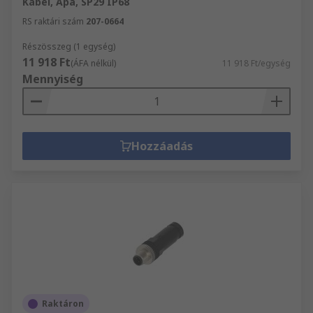
Kábel, Apa, SP29 IP68
RS raktári szám
207-0664
Részösszeg (1 egység)
11 918 Ft
(ÁFA nélkül)
11 918 Ft/egység
Mennyiség
Hozzáadás
Raktáron