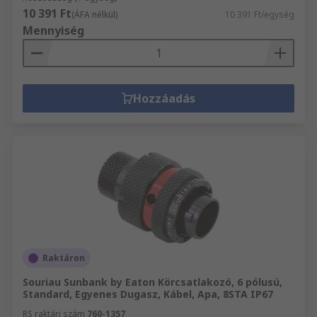
10 391 Ft
(ÁFA nélkül)
10 391 Ft/egység
Mennyiség
Hozzáadás
Raktáron
Souriau Sunbank by Eaton Körcsatlakozó, 6 pólusú,
Standard, Egyenes Dugasz, Kábel, Apa, 8STA IP67
RS raktári szám
760-1357