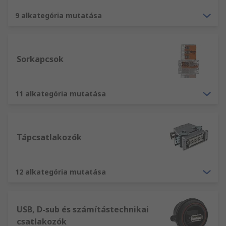
Hálózati és telekommunikációs csatlakozók
9 alkategória mutatása
Tápfeszültség- és IEC-csatlakozók
USB-, D-Sub és számítógépes csatlakozók
Sorkapcsok
sorkapcsok és DIN-sínes csatlakozók
11 alkategória mutatása
Tápcsatlakozók
12 alkategória mutatása
USB, D-sub és számítástechnikai
csatlakozók