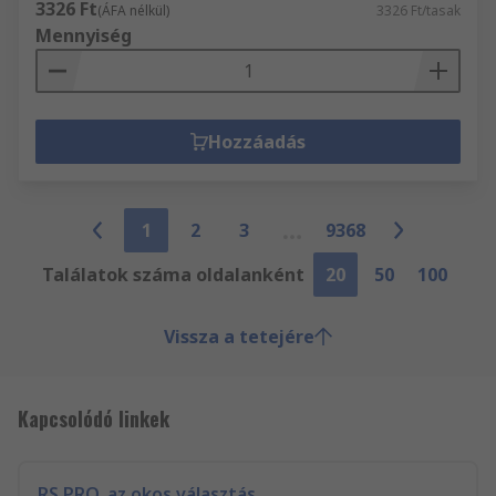
3326 Ft
(ÁFA nélkül)
3326 Ft/tasak
Mennyiség
Hozzáadás
1
2
3
9368
Találatok száma oldalanként
20
50
100
Vissza a tetejére
Kapcsolódó linkek
RS PRO, az okos választás