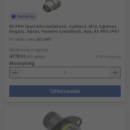
Raktáron
RS PRO Ipari körcsatlakozó, 4 pólusú, M12, Egyenes
Dugasz, Aljzat, Panelre szerelhető, Apa, RS PRO IP67
RS raktári szám
283-5007
Részösszeg (1 egység)
4778 Ft
(ÁFA nélkül)
4778 Ft/egység
Mennyiség
Hozzáadás