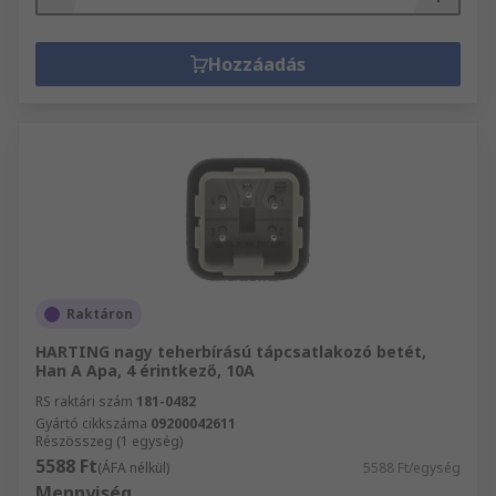
Hozzáadás
Raktáron
HARTING nagy teherbírású tápcsatlakozó betét,
Han A Apa, 4 érintkező, 10A
RS raktári szám
181-0482
Gyártó cikkszáma
09200042611
Részösszeg (1 egység)
5588 Ft
(ÁFA nélkül)
5588 Ft/egység
Mennyiség