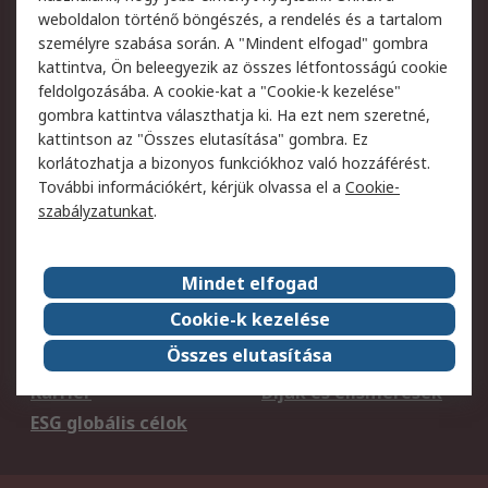
weboldalon történő böngészés, a rendelés és a tartalom
Szolgáltatások
személyre szabása során. A "Mindent elfogad" gombra
kattintva, Ön beleegyezik az összes létfontosságú cookie
Jogi
feldolgozásába. A cookie-kat a "Cookie-k kezelése"
gombra kattintva választhatja ki. Ha ezt nem szeretné,
Adatvédelmi
Az RS értékesítési
kattintson az "Összes elutasítása" gombra. Ez
szabályzat
feltételei
korlátozhatja a bizonyos funkciókhoz való hozzáférést.
Cookie szabályzat
Email biztonság
További információkért, kérjük olvassa el a
Cookie-
Webhelyre vonatkozó
Weboldal felhasználói
szabályzatunkat
.
feltételek
szabályzata
Mindet elfogad
Rólunk
Cookie-k kezelése
Kapcsolat
Képviseletek
Összes elutasítása
Rólunk
Vállalatcsoport
Karrier
Díjak és elismerések
ESG globális célok