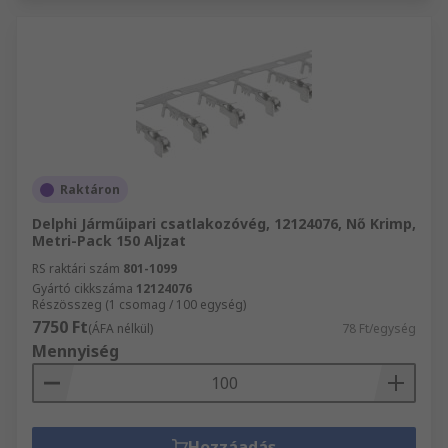
Raktáron
Delphi Járműipari csatlakozóvég, 12124076, Nő Krimp,
Metri-Pack 150 Aljzat
RS raktári szám
801-1099
Gyártó cikkszáma
12124076
Részösszeg (1 csomag / 100 egység)
7750 Ft
(ÁFA nélkül)
78 Ft/egység
Mennyiség
Hozzáadás