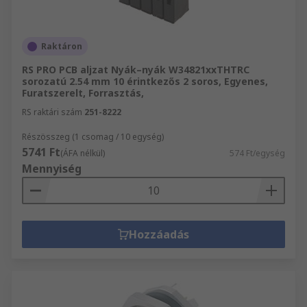
Raktáron
RS PRO PCB aljzat Nyák–nyák W34821xxTHTRC
sorozatú 2.54 mm 10 érintkezős 2 soros, Egyenes,
Furatszerelt, Forrasztás,
RS raktári szám
251-8222
Részösszeg (1 csomag / 10 egység)
5741 Ft
(ÁFA nélkül)
574 Ft/egység
Mennyiség
Hozzáadás