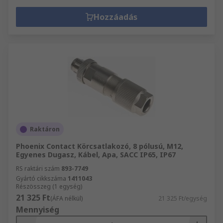
Hozzáadás
Raktáron
Phoenix Contact Körcsatlakozó, 8 pólusú, M12,
Egyenes Dugasz, Kábel, Apa, SACC IP65, IP67
RS raktári szám
893-7749
Gyártó cikkszáma
1411043
Részösszeg (1 egység)
21 325 Ft
(ÁFA nélkül)
21 325 Ft/egység
Mennyiség