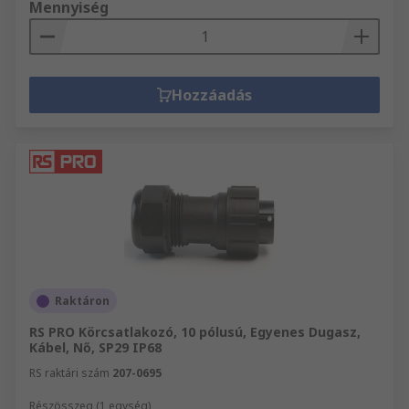
Mennyiség
Hozzáadás
Raktáron
RS PRO Körcsatlakozó, 10 pólusú, Egyenes Dugasz,
Kábel, Nő, SP29 IP68
RS raktári szám
207-0695
Részösszeg (1 egység)