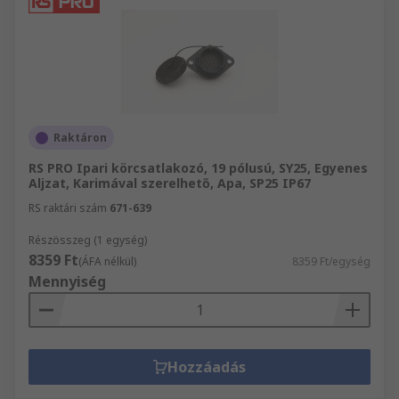
Raktáron
RS PRO Ipari körcsatlakozó, 19 pólusú, SY25, Egyenes
Aljzat, Karimával szerelhető, Apa, SP25 IP67
RS raktári szám
671-639
Részösszeg (1 egység)
8359 Ft
(ÁFA nélkül)
8359 Ft/egység
Mennyiség
Hozzáadás