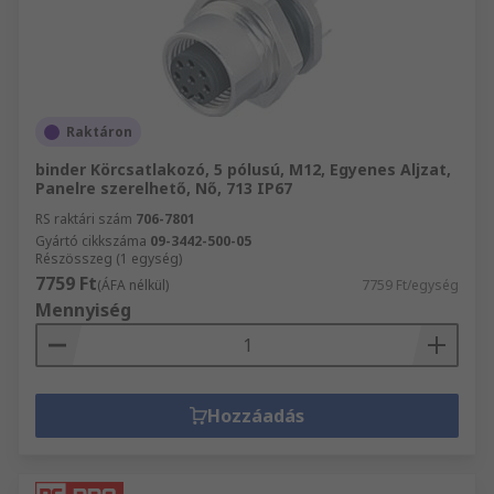
Raktáron
binder Körcsatlakozó, 5 pólusú, M12, Egyenes Aljzat,
Panelre szerelhető, Nő, 713 IP67
RS raktári szám
706-7801
Gyártó cikkszáma
09-3442-500-05
Részösszeg (1 egység)
7759 Ft
(ÁFA nélkül)
7759 Ft/egység
Mennyiség
Hozzáadás