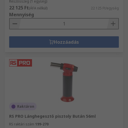
Részösszeg (1 egység)
22 125 Ft
(ÁFA nélkül)
22 125 Ft/egység
Mennyiség
Hozzáadás
Raktáron
RS PRO Lánghegesztő pisztoly Bután 56ml
RS raktári szám
199-270