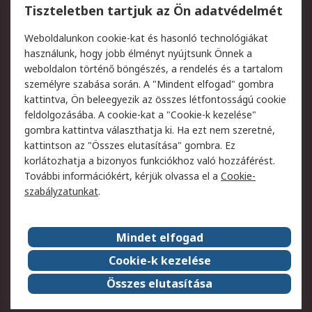
Regisztráció
Szállítás
Tiszteletben tartjuk az Ön adatvédelmét
Termékvisszaküldés
Ütemezett szállítás
Weboldalunkon cookie-kat és hasonló technológiákat
Szolgáltatások
használunk, hogy jobb élményt nyújtsunk Önnek a
weboldalon történő böngészés, a rendelés és a tartalom
Jogi
személyre szabása során. A "Mindent elfogad" gombra
kattintva, Ön beleegyezik az összes létfontosságú cookie
Adatvédelmi
Az RS értékesítési
feldolgozásába. A cookie-kat a "Cookie-k kezelése"
szabályzat
feltételei
gombra kattintva választhatja ki. Ha ezt nem szeretné,
Cookie szabályzat
Email biztonság
kattintson az "Összes elutasítása" gombra. Ez
Webhelyre vonatkozó
Weboldal felhasználói
korlátozhatja a bizonyos funkciókhoz való hozzáférést.
feltételek
szabályzata
További információkért, kérjük olvassa el a
Cookie-
szabályzatunkat
.
Rólunk
Mindet elfogad
Kapcsolat
Képviseletek
Rólunk
Vállalatcsoport
Cookie-k kezelése
Karrier
Díjak és elismerések
Összes elutasítása
ESG globális célok