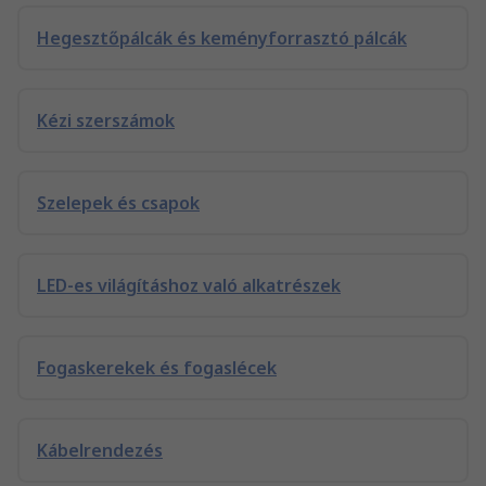
Hegesztőpálcák és keményforrasztó pálcák
Kézi szerszámok
Szelepek és csapok
LED-es világításhoz való alkatrészek
Fogaskerekek és fogaslécek
Kábelrendezés