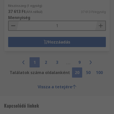
Részösszeg (1 egység)
37 613 Ft
(ÁFA nélkül)
37 613 Ft/egység
Mennyiség
Hozzáadás
1
2
3
9
Találatok száma oldalanként
20
50
100
Vissza a tetejére
Kapcsolódó linkek