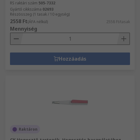
RS raktári szám
505-7332
Gyártó cikkszáma
02693
Részösszeg (1 tasak / 10 egység)
2558 Ft
(ÁFA nélkül)
2558 Ft/tasak
Mennyiség
Hozzáadás
Raktáron
CK Hegesztő tartozék, Hegesztés használatához