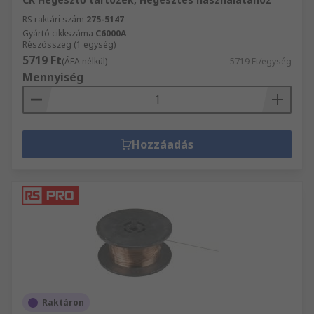
RS raktári szám
275-5147
Gyártó cikkszáma
C6000A
Részösszeg (1 egység)
5719 Ft
(ÁFA nélkül)
5719 Ft/egység
Mennyiség
Hozzáadás
Raktáron