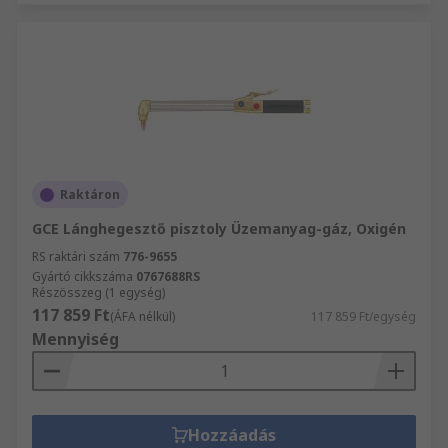
Raktáron
GCE Lánghegesztő pisztoly Üzemanyag-gáz, Oxigén
RS raktári szám
776-9655
Gyártó cikkszáma
0767688RS
Részösszeg (1 egység)
117 859 Ft
(ÁFA nélkül)
117 859 Ft/egység
Mennyiség
Hozzáadás