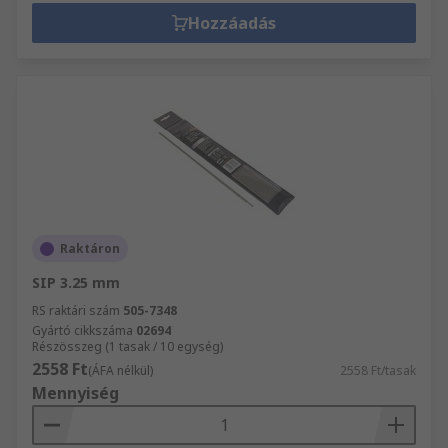
Hozzáadás
Raktáron
SIP 3.25 mm
RS raktári szám
505-7348
Gyártó cikkszáma
02694
Részösszeg (1 tasak / 10 egység)
2558 Ft
(ÁFA nélkül)
2558 Ft/tasak
Mennyiség