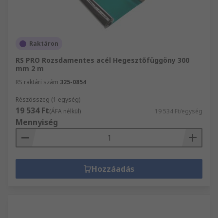
Raktáron
RS PRO Rozsdamentes acél Hegesztőfüggöny 300
mm 2 m
RS raktári szám
325-0854
Részösszeg (1 egység)
19 534 Ft
(ÁFA nélkül)
19 534 Ft/egység
Mennyiség
Hozzáadás