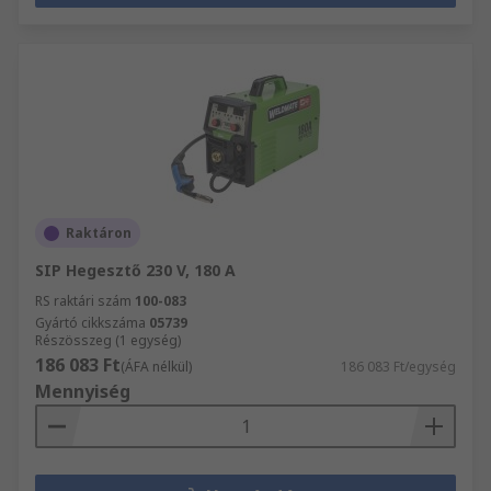
Raktáron
SIP Hegesztő 230 V, 180 A
RS raktári szám
100-083
Gyártó cikkszáma
05739
Részösszeg (1 egység)
186 083 Ft
(ÁFA nélkül)
186 083 Ft/egység
Mennyiség