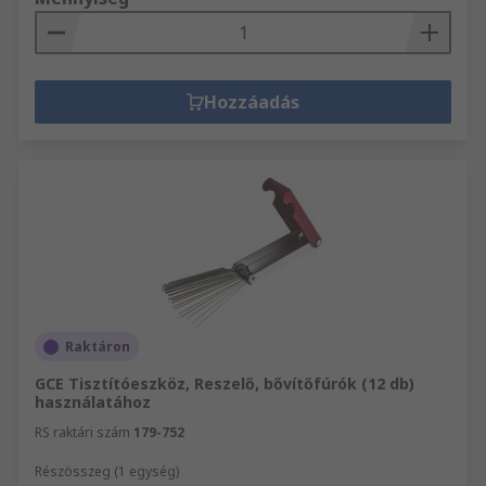
Hozzáadás
Raktáron
GCE Tisztítóeszköz, Reszelő, bővítőfúrók (12 db)
használatához
RS raktári szám
179-752
Részösszeg (1 egység)