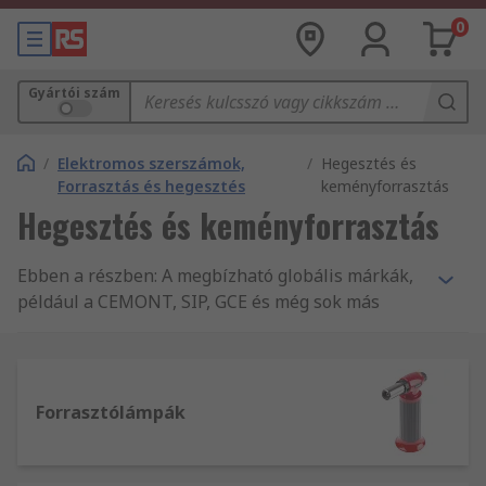
0
Gyártói szám
/
Elektromos szerszámok,
/
Hegesztés és
Forrasztás és hegesztés
keményforrasztás
Hegesztés és keményforrasztás
Ebben a részben: A megbízható globális márkák,
például a CEMONT, SIP, GCE és még sok más
gyártó hegesztő- és keményforrasztó-
berendezéseinek és tartozékainak átfogó
választékát találja. Ívhegesztőket és
invertereket, MIG hegesztőket, kézi
Forrasztólámpák
ponthegesztőket és gázfúvókat is tartunk
készleten, a hegesztő tartozékok és
fogyóanyagok széles választéka mellett.