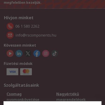
megfelelően kezeljük.
Hívjon minket
06 1 580 2262
info@rscomponents.hu
Kövessen minket
Fizetési módok
Szolgáltatásaink
Csomag
Nagyértékű
nyomonkövetése
megrendelések