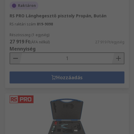
Raktáron
RS PRO Lánghegesztő pisztoly Propán, Bután
RS raktári szám
819-9098
Részösszeg (1 egység)
27 919 Ft
(ÁFA nélkül)
27 919 Ft/egység
Mennyiség
Hozzáadás