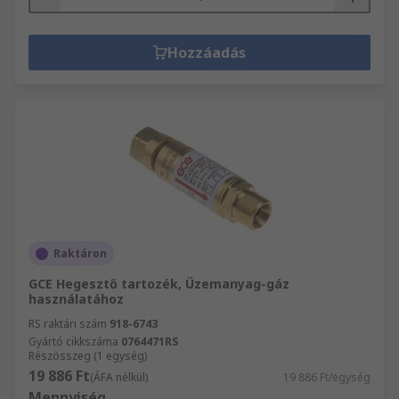
Hozzáadás
Raktáron
GCE Hegesztő tartozék, Üzemanyag-gáz
használatához
RS raktári szám
918-6743
Gyártó cikkszáma
0764471RS
Részösszeg (1 egység)
19 886 Ft
(ÁFA nélkül)
19 886 Ft/egység
Mennyiség