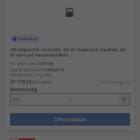
Raktáron
3M Hegesztő tartozék, G5-01 Hegesztő sisakok, G5-
03 sorozat használatához
RS raktári szám
150-948
Gyártó cikkszáma
7100326170
Részösszeg (1 egység)
31 718 Ft
(ÁFA nélkül)
31 718 Ft/egység
Mennyiség
Hozzáadás