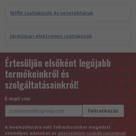
NYÁK csatlakozók és vezetékházak
Járműipari elektromos csatlakozók
Értesüljön elsőként legújabb
termékeinkről és
szolgáltatásainkról!
E-mail cím
Feliratkozás
A levelezőlistára való feliratkozáskor megadott
személyes adatokat az
adatvédelmi szabályzatunknak