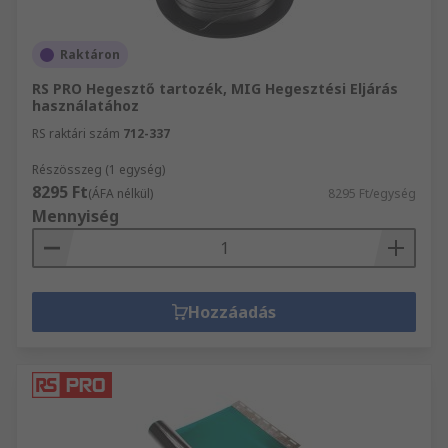
Raktáron
RS PRO Hegesztő tartozék, MIG Hegesztési Eljárás
használatához
RS raktári szám
712-337
Részösszeg (1 egység)
8295 Ft
(ÁFA nélkül)
8295 Ft/egység
Mennyiség
Hozzáadás