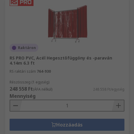
Raktáron
RS PRO PVC, Acél Hegesztőfüggöny és -paraván
4.14m 6.3 ft
RS raktári szám
764-930
Részösszeg (1 egység)
248 558 Ft
(ÁFA nélkül)
248 558 Ft/egység
Mennyiség
Hozzáadás