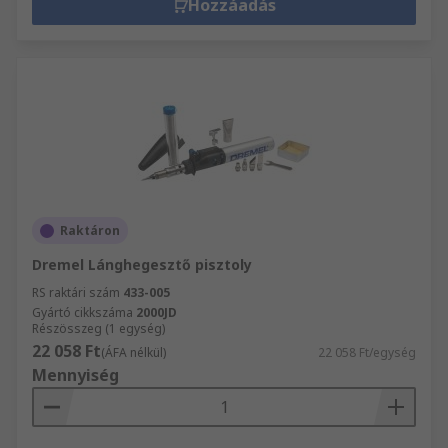
Hozzáadás
Raktáron
Dremel Lánghegesztő pisztoly
RS raktári szám
433-005
Gyártó cikkszáma
2000JD
Részösszeg (1 egység)
22 058 Ft
(ÁFA nélkül)
22 058 Ft/egység
Mennyiség