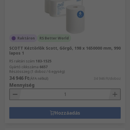
Raktáron
RS Better World
SCOTT Kéztörlők Scott, Görgő, 198 x 1650000 mm, 990
lapos 1
RS raktári szám
183-1525
Gyártó cikkszáma
6657
Részösszeg (1 doboz / 6 egység)
34 946 Ft
(ÁFA nélkül)
34 946 Ft/doboz
Mennyiség
Hozzáadás