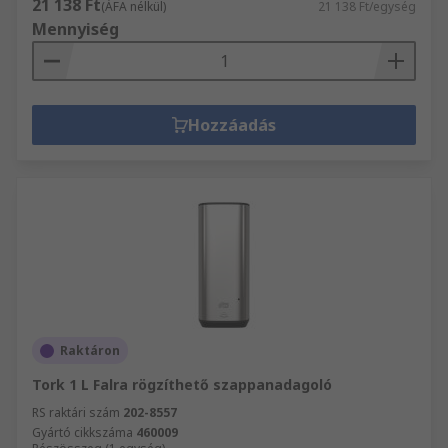
21 138 Ft
(ÁFA nélkül)
21 138 Ft/egység
Mennyiség
Hozzáadás
Raktáron
Tork 1 L Falra rögzíthető szappanadagoló
RS raktári szám
202-8557
Gyártó cikkszáma
460009