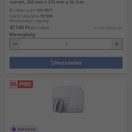
szerelt, 203 mm x 372 mm x 33.7cm
RS raktári szám
136-9657
Gyártó cikkszáma
551000
Részösszeg (1 egység)
47 543 Ft
(ÁFA nélkül)
47 543 Ft/egység
Mennyiség
Hozzáadás
Raktáron