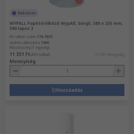
Raktáron
WYPALL Papírtörölköző WypAll, Görgő, 380 x 235 mm,
500 lapos 2
RS raktári szám
176-5831
Gyártó cikkszáma
7300
Részösszeg (1 egység)
11 351 Ft
(ÁFA nélkül)
11 351 Ft/egység
Mennyiség
Hozzáadás