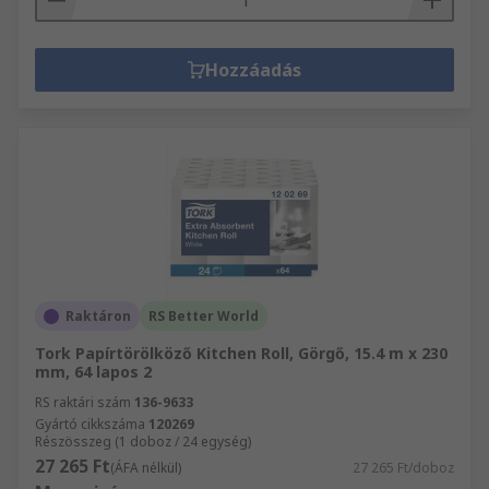
Hozzáadás
Raktáron
RS Better World
Tork Papírtörölköző Kitchen Roll, Görgő, 15.4 m x 230
mm, 64 lapos 2
RS raktári szám
136-9633
Gyártó cikkszáma
120269
Részösszeg (1 doboz / 24 egység)
27 265 Ft
(ÁFA nélkül)
27 265 Ft/doboz