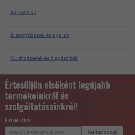
Burkolatok
Billentyűzetek és egerek
Multiméterek és kiegészítők
Értesüljön elsőként legújabb
termékeinkről és
szolgáltatásainkról!
E-mail cím
Feliratkozás