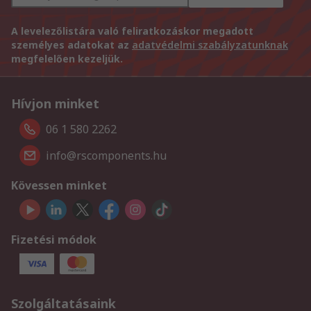
A levelezőlistára való feliratkozáskor megadott
személyes adatokat az
adatvédelmi szabályzatunknak
megfelelően kezeljük.
Hívjon minket
06 1 580 2262
info@rscomponents.hu
Kövessen minket
Fizetési módok
Szolgáltatásaink