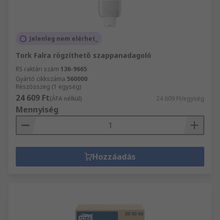
Jelenleg nem elérhet_
Tork Falra rögzíthető szappanadagoló
RS raktári szám
136-9665
Gyártó cikkszáma
560000
Részösszeg (1 egység)
24 609 Ft
(ÁFA nélkül)
24 609 Ft/egység
Mennyiség
Hozzáadás