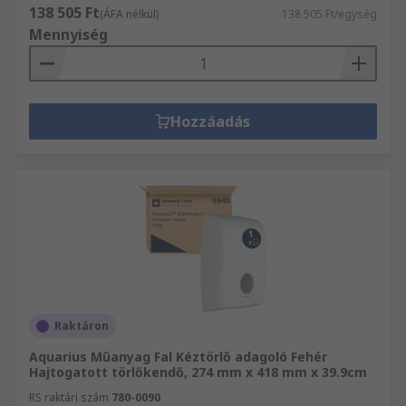
138 505 Ft
(ÁFA nélkül)
138 505 Ft/egység
Mennyiség
Hozzáadás
Raktáron
Aquarius Műanyag Fal Kéztörlő adagoló Fehér
Hajtogatott törlőkendő, 274 mm x 418 mm x 39.9cm
RS raktári szám
780-0090