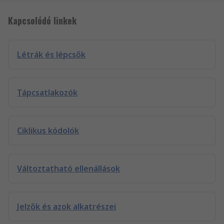
Kapcsolódó linkek
Létrák és lépcsők
Tápcsatlakozók
Ciklikus kódolók
Változtatható ellenállások
Jelzők és azok alkatrészei