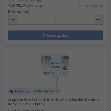
Részösszeg (1 egység)
148 704 Ft
(ÁFA nélkül)
148 704 Ft/egység
Mennyiség
Hozzáadás
Raktáron
RS Better World
Szappan és kéztisztító Tork, Kék, Friss illatú Hair &
Body, 390 mL, Palack
RS raktári szám
202-8548