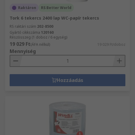
Raktáron
RS Better World
Tork 6 tekercs 2400 lap WC-papír tekercs
RS raktári szám
202-8500
Gyártó cikkszáma
120160
Részösszeg (1 doboz / 6 egység)
19 029 Ft
(ÁFA nélkül)
19 029 Ft/doboz
Mennyiség
Hozzáadás