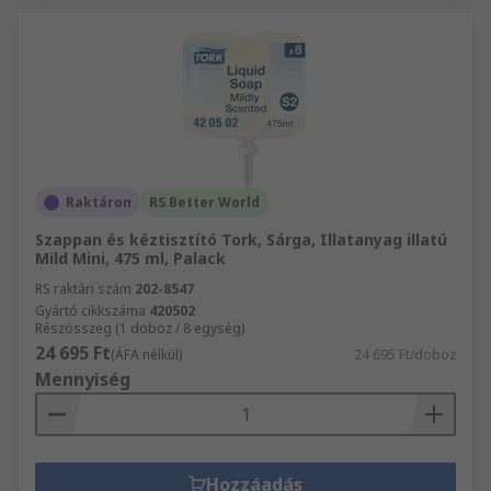
Raktáron
RS Better World
Szappan és kéztisztító Tork, Sárga, Illatanyag illatú
Mild Mini, 475 ml, Palack
RS raktári szám
202-8547
Gyártó cikkszáma
420502
Részösszeg (1 doboz / 8 egység)
24 695 Ft
(ÁFA nélkül)
24 695 Ft/doboz
Mennyiség
Hozzáadás