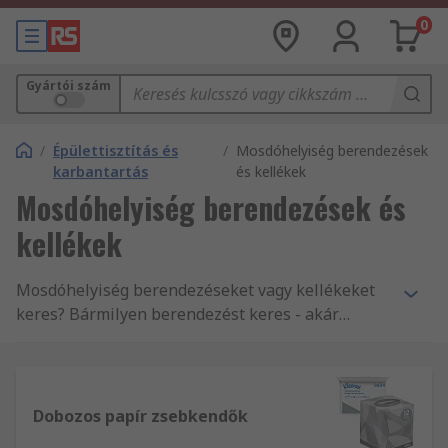
0
Gyártói szám
/
Épülettisztítás és
/
Mosdóhelyiség berendezések
karbantartás
és kellékek
Mosdóhelyiség berendezések és
kellékek
Mosdóhelyiség berendezéseket vagy kellékeket
keres? Bármilyen berendezést keres - akár
kézsszárítókat, WC-papír vagy papírtörölköző
adagolókat, szappan adagolókat vagy akár
tusfürdőt, sampont és kézfertőtlenítőket, nálunk
mindent megtalál. Győződjön meg róla Ön is!
Dobozos papír zsebkendők