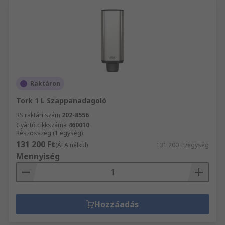
Raktáron
Tork 1 L Szappanadagoló
RS raktári szám
202-8556
Gyártó cikkszáma
460010
Részösszeg (1 egység)
131 200 Ft
(ÁFA nélkül)
131 200 Ft/egység
Mennyiség
Hozzáadás