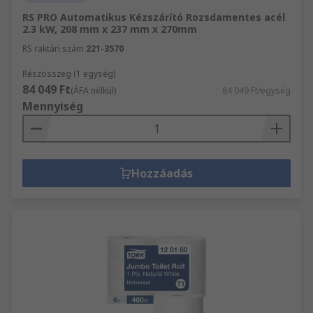
RS PRO Automatikus Kézszárító Rozsdamentes acél
2.3 kW, 208 mm x 237 mm x 270mm
RS raktári szám
221-3570
Részösszeg (1 egység)
84 049 Ft
(ÁFA nélkül)
84 049 Ft/egység
Mennyiség
Hozzáadás