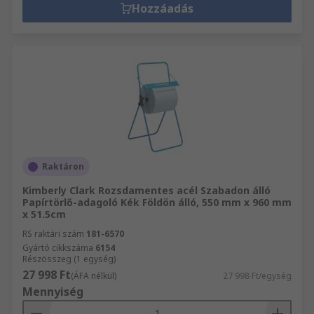
Hozzáadás
Raktáron
Kimberly Clark Rozsdamentes acél Szabadon álló
Papírtörlő-adagoló Kék Földön álló, 550 mm x 960 mm
x 51.5cm
RS raktári szám
181-6570
Gyártó cikkszáma
6154
Részösszeg (1 egység)
27 998 Ft
(ÁFA nélkül)
27 998 Ft/egység
Mennyiség