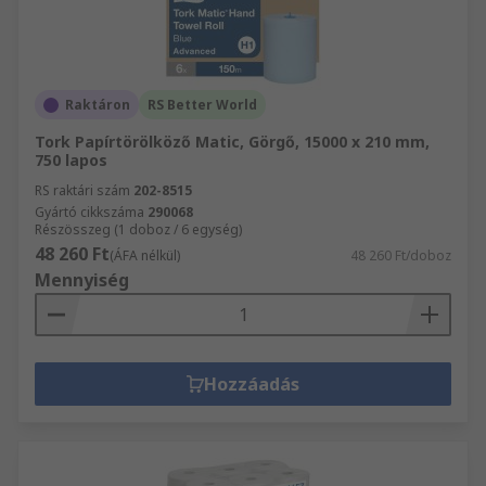
Raktáron
RS Better World
Tork Papírtörölköző Matic, Görgő, 15000 x 210 mm,
750 lapos
RS raktári szám
202-8515
Gyártó cikkszáma
290068
Részösszeg (1 doboz / 6 egység)
48 260 Ft
(ÁFA nélkül)
48 260 Ft/doboz
Mennyiség
Hozzáadás