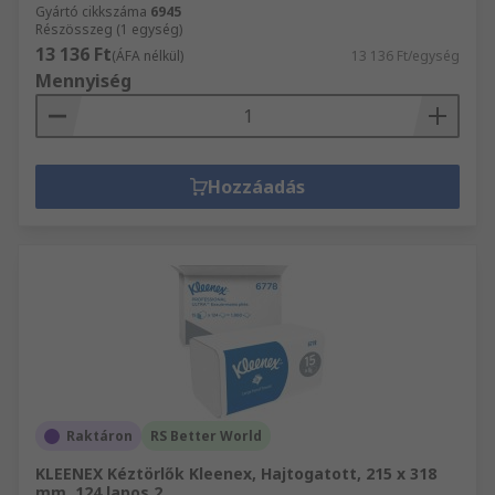
Gyártó cikkszáma
6945
Részösszeg (1 egység)
13 136 Ft
(ÁFA nélkül)
13 136 Ft/egység
Mennyiség
Hozzáadás
Raktáron
RS Better World
KLEENEX Kéztörlők Kleenex, Hajtogatott, 215 x 318
mm, 124 lapos 2