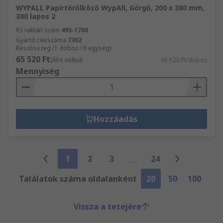
WYPALL Papírtörölköző WypAll, Görgő, 200 x 380 mm,
380 lapos 2
RS raktári szám
495-1700
Gyártó cikkszáma
7302
Részösszeg (1 doboz / 6 egység)
65 520 Ft
(ÁFA nélkül)
65 520 Ft/doboz
Mennyiség
Hozzáadás
1
2
3
24
Találatok száma oldalanként
20
50
100
Vissza a tetejére