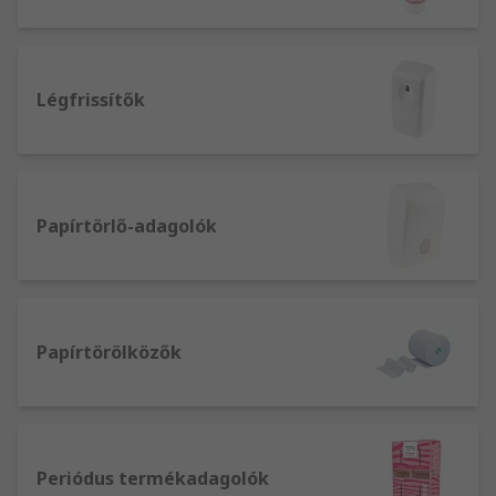
Légfrissítők
Papírtörlő-adagolók
Papírtörölközők
Periódus termékadagolók