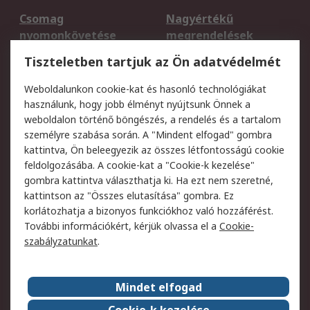
Csomag
Nagyértékű
nyomonkövetése
megrendelések
Regisztráció
Szállítás
Tiszteletben tartjuk az Ön adatvédelmét
Termékvisszaküldés
Ütemezett szállítás
Weboldalunkon cookie-kat és hasonló technológiákat
Szolgáltatások
használunk, hogy jobb élményt nyújtsunk Önnek a
weboldalon történő böngészés, a rendelés és a tartalom
Jogi
személyre szabása során. A "Mindent elfogad" gombra
kattintva, Ön beleegyezik az összes létfontosságú cookie
Adatvédelmi
Az RS értékesítési
feldolgozásába. A cookie-kat a "Cookie-k kezelése"
szabályzat
feltételei
gombra kattintva választhatja ki. Ha ezt nem szeretné,
Cookie szabályzat
Email biztonság
kattintson az "Összes elutasítása" gombra. Ez
Webhelyre vonatkozó
Weboldal felhasználói
korlátozhatja a bizonyos funkciókhoz való hozzáférést.
feltételek
szabályzata
További információkért, kérjük olvassa el a
Cookie-
szabályzatunkat
.
Rólunk
Mindet elfogad
Kapcsolat
Képviseletek
Rólunk
Vállalatcsoport
Cookie-k kezelése