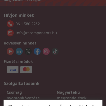
Hívjon minket
06 1 580 2262
info@rscomponents.hu
Kövessen minket
Fizetési módok
Szolgáltatásaink
Csomag
Nagyértékű
nyomonkövetése
megrendelések
Regisztráció
Szállítás