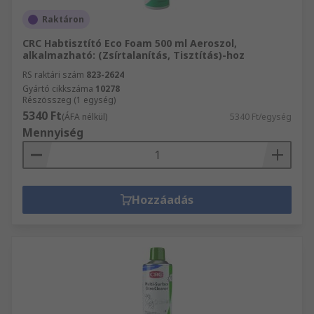
Raktáron
CRC Habtisztító Eco Foam 500 ml Aeroszol,
alkalmazható: (Zsírtalanítás, Tisztítás)-hoz
RS raktári szám
823-2624
Gyártó cikkszáma
10278
Részösszeg (1 egység)
5340 Ft
(ÁFA nélkül)
5340 Ft/egység
Mennyiség
Hozzáadás