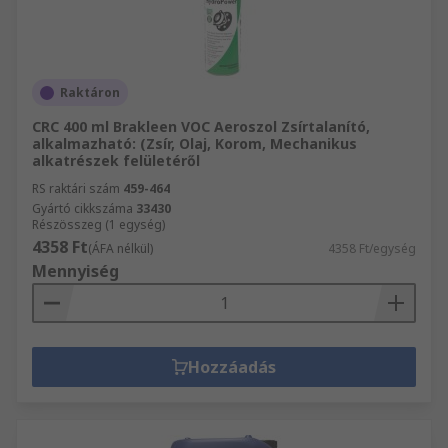
Raktáron
CRC 400 ml Brakleen VOC Aeroszol Zsírtalanító,
alkalmazható: (Zsír, Olaj, Korom, Mechanikus
alkatrészek felületéről
RS raktári szám
459-464
Gyártó cikkszáma
33430
Részösszeg (1 egység)
4358 Ft
(ÁFA nélkül)
4358 Ft/egység
Mennyiség
Hozzáadás