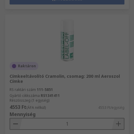
Raktáron
Címkeeltávolító Cramolin, csomag: 200 ml Aeroszol
Címke
RS raktári szám
111-5851
Gyártó cikkszáma
RS1341411
Részösszeg (1 egység)
4553 Ft
(ÁFA nélkül)
4553 Ft/egység
Mennyiség