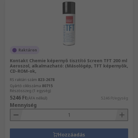
Raktáron
Kontakt Chemie képernyő tisztító Screen TFT 200 ml
Aeroszol, alkalmazható: (Másológép, TFT képernyők,
CD-ROM-ok,
RS raktári szám
823-2678
Gyártó cikkszáma
80715
Részösszeg (1 egység)
5246 Ft
(ÁFA nélkül)
5246 Ft/egység
Mennyiség
Hozzáadás