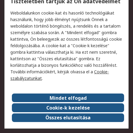
Tiszteletben tartjuk az Ön adatvédelmét
Termékvisszaküldés
Ütemezett szállítás
Weboldalunkon cookie-kat és hasonló technológiákat
Szolgáltatások
használunk, hogy jobb élményt nyújtsunk Önnek a
weboldalon történő böngészés, a rendelés és a tartalom
Jogi
személyre szabása során. A "Mindent elfogad" gombra
kattintva, Ön beleegyezik az összes létfontosságú cookie
Adatvédelmi
Az RS értékesítési
feldolgozásába. A cookie-kat a "Cookie-k kezelése"
szabályzat
feltételei
gombra kattintva választhatja ki. Ha ezt nem szeretné,
Cookie szabályzat
Email biztonság
kattintson az "Összes elutasítása" gombra. Ez
Webhelyre vonatkozó
Weboldal felhasználói
korlátozhatja a bizonyos funkciókhoz való hozzáférést.
feltételek
szabályzata
További információkért, kérjük olvassa el a
Cookie-
szabályzatunkat
.
Rólunk
Mindet elfogad
Kapcsolat
Képviseletek
Rólunk
Vállalatcsoport
Cookie-k kezelése
Karrier
Díjak és elismerések
Összes elutasítása
ESG globális célok