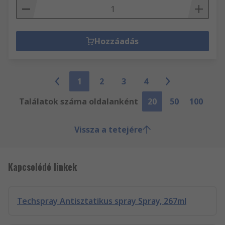
Hozzáadás
1
2
3
4
Találatok száma oldalanként
20
50
100
Vissza a tetejére
Kapcsolódó linkek
Techspray Antisztatikus spray Spray, 267ml