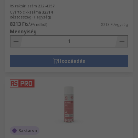
RS raktári szám
232-4357
Gyártó cikkszáma
32314
Részösszeg (1 egység)
8213 Ft
(ÁFA nélkül)
8213 Ft/egység
Mennyiség
Hozzáadás
Raktáron