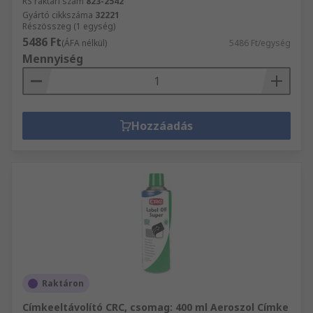
RS raktári szám
823-2542
Gyártó cikkszáma
32221
Részösszeg (1 egység)
5486 Ft
(ÁFA nélkül)
5486 Ft/egység
Mennyiség
Hozzáadás
Raktáron
Címkeeltávolító CRC, csomag: 400 ml Aeroszol Címke