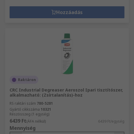
Hozzáadás
Raktáron
CRC Industrial Degreaser Aeroszol Ipari tisztítószer,
alkalmazható: (Zsírtalanítás)-hoz
RS raktári szám
780-5281
Gyártó cikkszáma
10321
Részösszeg (1 egység)
6439 Ft
(ÁFA nélkül)
6439 Ft/egység
Mennyiség