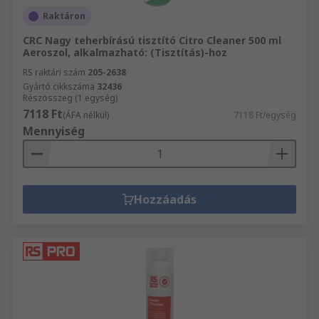
Raktáron
CRC Nagy teherbírású tisztító Citro Cleaner 500 ml
Aeroszol, alkalmazható: (Tisztítás)-hoz
RS raktári szám
205-2638
Gyártó cikkszáma
32436
Részösszeg (1 egység)
7118 Ft
(ÁFA nélkül)
7118 Ft/egység
Mennyiség
Hozzáadás