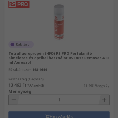
Raktáron
Tetrafluoropropén (HFO) RS PRO Portalanító
Kíméletes és optikai használat RS Dust Remover 400
ml Aeroszol
RS raktári szám
168-1644
Részösszeg (1 egység)
13 463 Ft
(ÁFA nélkül)
13 463 Ft/egység
Mennyiség
Hozzáadás