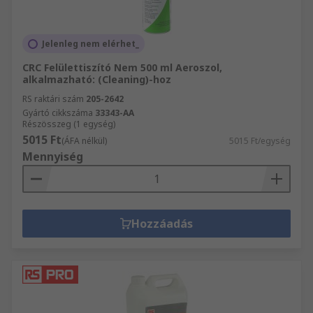
Jelenleg nem elérhet_
CRC Felülettiszító Nem 500 ml Aeroszol,
alkalmazható: (Cleaning)-hoz
RS raktári szám
205-2642
Gyártó cikkszáma
33343-AA
Részösszeg (1 egység)
5015 Ft
(ÁFA nélkül)
5015 Ft/egység
Mennyiség
Hozzáadás