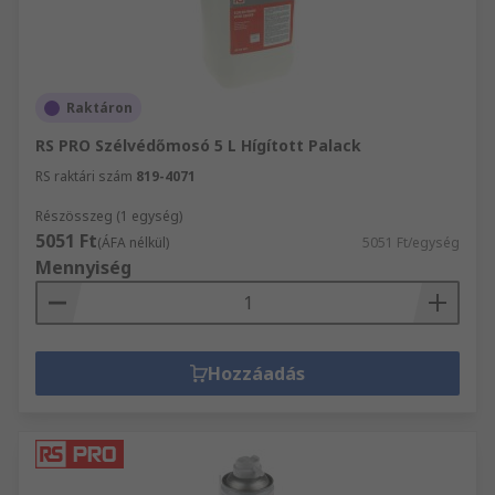
Raktáron
RS PRO Szélvédőmosó 5 L Hígított Palack
RS raktári szám
819-4071
Részösszeg (1 egység)
5051 Ft
(ÁFA nélkül)
5051 Ft/egység
Mennyiség
Hozzáadás