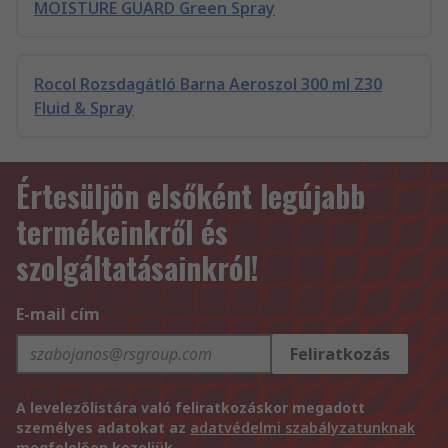
MOISTURE GUARD Green Spray
Rocol Rozsdagátló Barna Aeroszol 300 ml Z30
Fluid & Spray
Értesüljön elsőként legújabb
termékeinkről és
szolgáltatásainkról!
E-mail cím
Feliratkozás
A levelezőlistára való feliratkozáskor megadott
személyes adatokat az
adatvédelmi szabályzatunknak
megfelelően kezeljük.