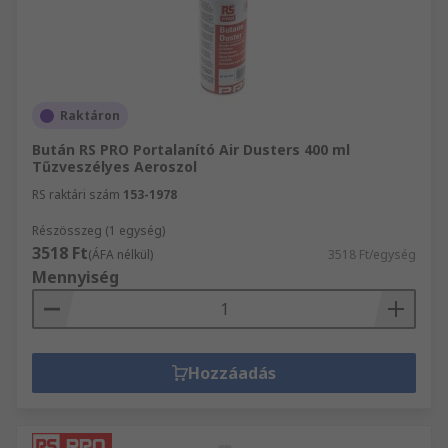
Raktáron
Bután RS PRO Portalanító Air Dusters 400 ml
Tűzveszélyes Aeroszol
RS raktári szám
153-1978
Részösszeg (1 egység)
3518 Ft
(ÁFA nélkül)
3518 Ft/egység
Mennyiség
Hozzáadás