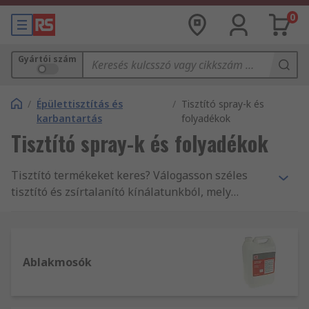
0
Gyártói szám
/
Épülettisztítás és
/
Tisztító spray-k és
karbantartás
folyadékok
Tisztító spray-k és folyadékok
Tisztító termékeket keres? Válogasson széles
tisztító és zsírtalanító kínálatunkból, mely
magába foglalja mind a graffiti eltávolítókat,
mind kárpittisztítókat.
Ablakmosók