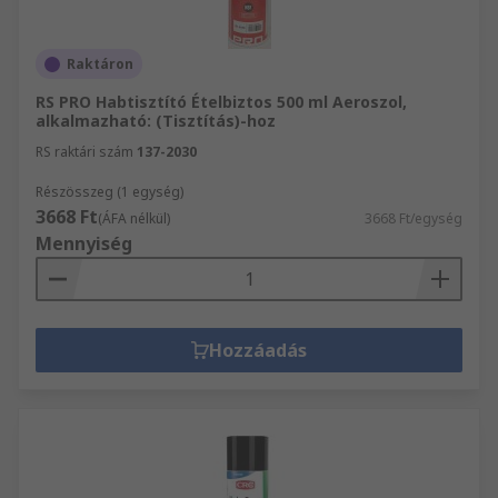
Raktáron
RS PRO Habtisztító Ételbiztos 500 ml Aeroszol,
alkalmazható: (Tisztítás)-hoz
RS raktári szám
137-2030
Részösszeg (1 egység)
3668 Ft
(ÁFA nélkül)
3668 Ft/egység
Mennyiség
Hozzáadás