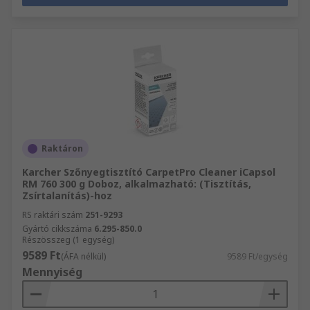
Raktáron
Karcher Szőnyegtisztító CarpetPro Cleaner iCapsol
RM 760 300 g Doboz, alkalmazható: (Tisztítás,
Zsírtalanítás)-hoz
RS raktári szám
251-9293
Gyártó cikkszáma
6.295-850.0
Részösszeg (1 egység)
9589 Ft
(ÁFA nélkül)
9589 Ft/egység
Mennyiség