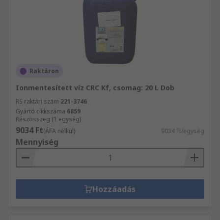
Raktáron
Ionmentesített víz CRC Kf, csomag: 20 L Dob
RS raktári szám
221-3746
Gyártó cikkszáma
6859
Részösszeg (1 egység)
9034 Ft
(ÁFA nélkül)
9034 Ft/egység
Mennyiség
Hozzáadás