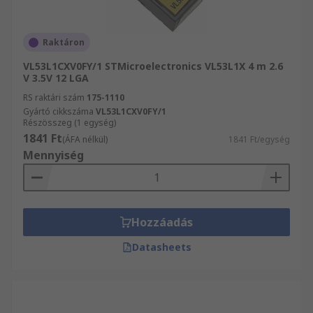
Raktáron
VL53L1CXV0FY/1 STMicroelectronics VL53L1X 4 m 2.6
V 3.5V 12 LGA
RS raktári szám
175-1110
Gyártó cikkszáma
VL53L1CXV0FY/1
Részösszeg (1 egység)
1841 Ft
(ÁFA nélkül)
1841 Ft/egység
Mennyiség
Hozzáadás
Datasheets