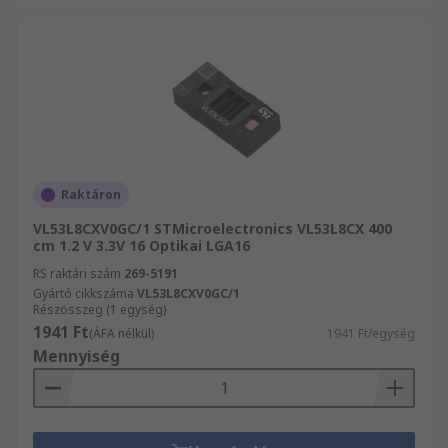
Raktáron
VL53L8CXV0GC/1 STMicroelectronics VL53L8CX 400
cm 1.2 V 3.3V 16 Optikai LGA16
RS raktári szám
269-5191
Gyártó cikkszáma
VL53L8CXV0GC/1
Részösszeg (1 egység)
1941 Ft
(ÁFA nélkül)
1941 Ft/egység
Mennyiség