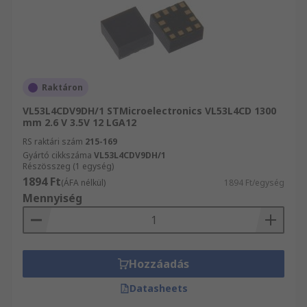
Raktáron
VL53L4CDV9DH/1 STMicroelectronics VL53L4CD 1300
mm 2.6 V 3.5V 12 LGA12
RS raktári szám
215-169
Gyártó cikkszáma
VL53L4CDV9DH/1
Részösszeg (1 egység)
1894 Ft
(ÁFA nélkül)
1894 Ft/egység
Mennyiség
Hozzáadás
Datasheets