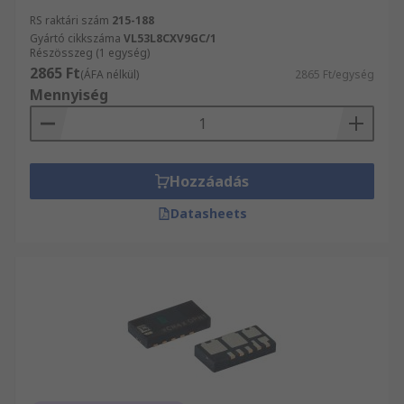
RS raktári szám
215-188
Gyártó cikkszáma
VL53L8CXV9GC/1
Részösszeg (1 egység)
2865 Ft
(ÁFA nélkül)
2865 Ft/egység
Mennyiség
Hozzáadás
Datasheets