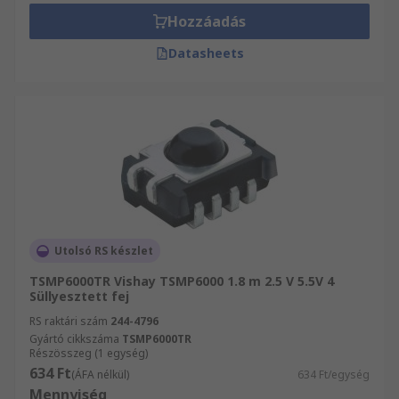
Hozzáadás
Datasheets
Utolsó RS készlet
TSMP6000TR Vishay TSMP6000 1.8 m 2.5 V 5.5V 4
Süllyesztett fej
RS raktári szám
244-4796
Gyártó cikkszáma
TSMP6000TR
Részösszeg (1 egység)
634 Ft
(ÁFA nélkül)
634 Ft/egység
Mennyiség