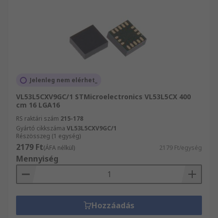
Jelenleg nem elérhet_
VL53L5CXV9GC/1 STMicroelectronics VL53L5CX 400
cm 16 LGA16
RS raktári szám
215-178
Gyártó cikkszáma
VL53L5CXV9GC/1
Részösszeg (1 egység)
2179 Ft
(ÁFA nélkül)
2179 Ft/egység
Mennyiség
Hozzáadás