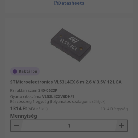
Datasheets
Raktáron
STMicroelectronics VL53L4CX 6 m 2.6 V 3.5V 12 LGA
RS raktári szám
240-0622P
Gyártó cikkszáma
VL53L4CXV0DH/1
Részösszeg 1 egység (folyamatos szalagon szállítjuk)
1314 Ft
(ÁFA nélkül)
1314 Ft/egység
Mennyiség