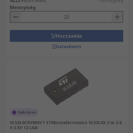
4223 Ft
(ÁFA nélkül)
169 Ft/egység
Mennyiség
Hozzáadás
Datasheets
Raktáron
VL53L0CXV0DH/1 STMicroelectronics VL53L0X 2 m 2.6
V 3.5V 12 LGA