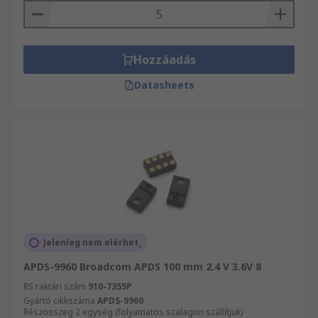
az Ön rendelkezésére. Természetesen nálunk ez
a szolgáltatás ingyenes.
Hozzáadás
Datasheets
Jelenleg nem elérhet_
APDS-9960 Broadcom APDS 100 mm 2.4 V 3.6V 8
RS raktári szám
910-7355P
Gyártó cikkszáma
APDS-9960
Részösszeg 2 egység (folyamatos szalagon szállítjuk)