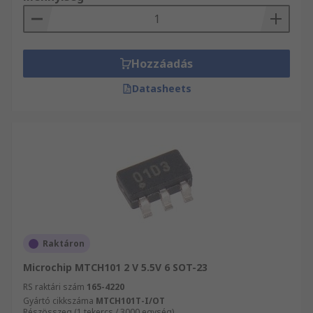
Hozzáadás
Datasheets
Raktáron
Microchip MTCH101 2 V 5.5V 6 SOT-23
RS raktári szám
165-4220
Gyártó cikkszáma
MTCH101T-I/OT
Részösszeg (1 tekercs / 3000 egység)