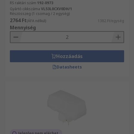
RS raktári szám
192-0973
Gyártó cikkszáma
VL53L0CXV0DH/1
Részösszeg (1 csomag / 2 egység)
2764 Ft
(ÁFA nélkül)
1382 Ft/egység
Mennyiség
Hozzáadás
Datasheets
Jelenleg nem elérhet_