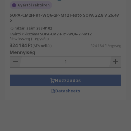
Gyártói raktáron
SOPA-CM2H-R1-WQ6-2P-M12 Festo SOPA 22.8 V 26.4V
5
RS raktári szám
288-8102
Gyártó cikkszáma
SOPA-CM2H-R1-WQ6-2P-M12
Részösszeg (1 egység)
324 184 Ft
(ÁFA nélkül)
324 184 Ft/egység
Mennyiség
Hozzáadás
Datasheets