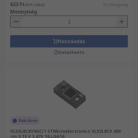
623 Ft
(ÁFA nélkül)
312 Ft/egység
Mennyiség
Hozzáadás
Datasheets
Raktáron
VL53L8CXV9GC/1 STMicroelectronics VL53L8CX 400
cm 3.13 V 3.47V 16 LGA16