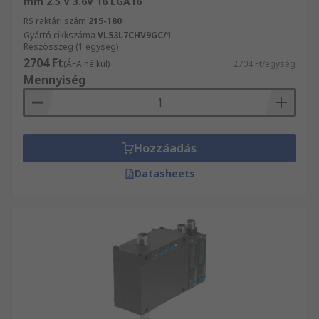
mm 2.5 V 3.6V 16 LGA16
RS raktári szám
215-180
Gyártó cikkszáma
VL53L7CHV9GC/1
Részösszeg (1 egység)
2704 Ft
(ÁFA nélkül)
2704 Ft/egység
Mennyiség
Hozzáadás
Datasheets