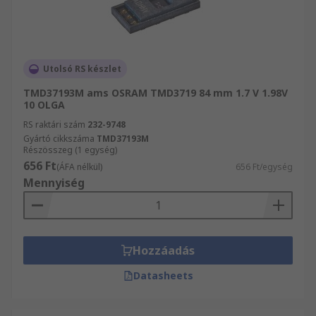
Utolsó RS készlet
TMD37193M ams OSRAM TMD3719 84 mm 1.7 V 1.98V
10 OLGA
RS raktári szám
232-9748
Gyártó cikkszáma
TMD37193M
Részösszeg (1 egység)
656 Ft
(ÁFA nélkül)
656 Ft/egység
Mennyiség
Hozzáadás
Datasheets