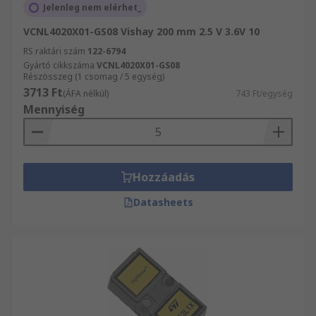
Jelenleg nem elérhet_
VCNL4020X01-GS08 Vishay 200 mm 2.5 V 3.6V 10
RS raktári szám
122-6794
Gyártó cikkszáma
VCNL4020X01-GS08
Részösszeg (1 csomag / 5 egység)
3713 Ft
(ÁFA nélkül)
743 Ft/egység
Mennyiség
Hozzáadás
Datasheets