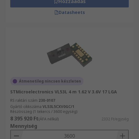
Hozzáadás
Datasheets
Átmenetileg nincsen készleten
STMicroelectronics VL53L 4 m 1.62 V 3.6V 17 LGA
RS raktári szám
230-0107
Gyártó cikkszáma
VL53L5CXV0GC/1
Részösszeg (1 tekercs / 3600 egység)
8 395 920 Ft
(ÁFA nélkül)
2332 Ft/egység
Mennyiség