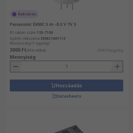
Raktáron
Panasonic EKMC 5 m -0.3 V 7V 3
RS raktári szám
135-7100
Gyártó cikkszáma
EKMC1601113
Részösszeg (1 egység)
3000 Ft
(ÁFA nélkül)
3000 Ft/egység
Mennyiség
Hozzáadás
Datasheets