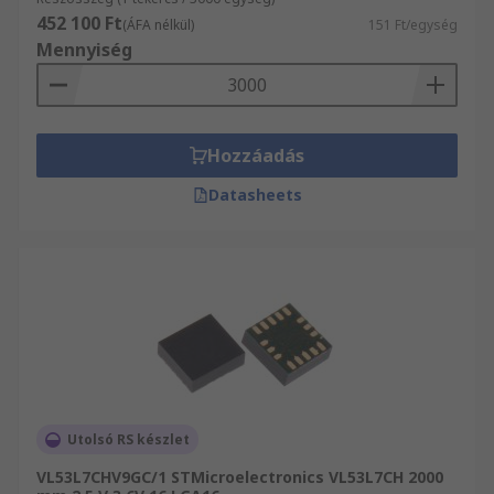
452 100 Ft
(ÁFA nélkül)
151 Ft/egység
Mennyiség
Hozzáadás
Datasheets
Utolsó RS készlet
VL53L7CHV9GC/1 STMicroelectronics VL53L7CH 2000