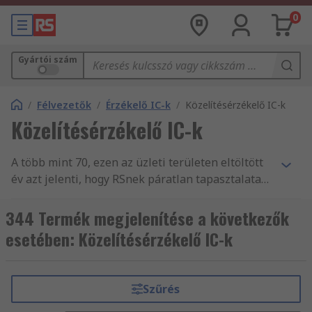
0
Gyártói szám
/
Félvezetők
/
Érzékelő IC-k
/
Közelítésérzékelő IC-k
Közelítésérzékelő IC-k
A több mint 70, ezen az üzleti területen eltöltött
év azt jelenti, hogy RSnek páratlan tapasztalata
van a vállalkozások nélkülözhetetlen
Közelítésérzékelő IC-k és kiegészítő
344 Termék megjelenítése a következők
alkatrészekkel, illetve tartozékokkal történő
esetében: Közelítésérzékelő IC-k
ellátásában. Világszerte segítjük a mérnökök
munkáját, Közelítésérzékelő IC-k és kiegészítő és
másÉrzékelő IC-k és kiegészítő termékek
Szűrés
fogalmazásával, több mint 160 ország vásárlói