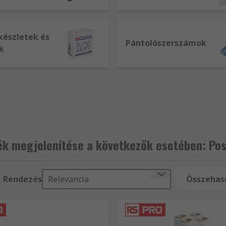
készletek és
Pántolószerszámok
k
ék megjelenítése a következők esetében: Po
Rendezés
Relevancia
Összehaso