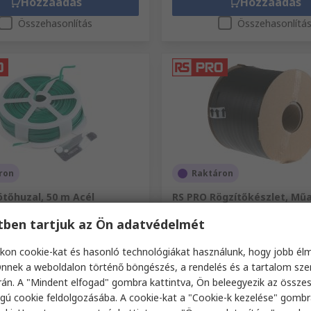
Hozzáadás
Hozzáadás
Összehasonlítás
Összehasonlítá
ron
Raktáron
tőhuzal, 50 m Acél
RS PRO Rögzítőkészlet, Mű
Polipropilén, 800 m 12 mm 
szám
397-4819
etben tartjuk az Ön adatvédelmét
RS raktári szám
211-7677
kon cookie-kat és hasonló technológiákat használunk, hogy jobb él
 (1 egység)
Részösszeg (1 egység)
nnek a weboldalon történő böngészés, a rendelés és a tartalom sz
28 826 Ft
FA nélkül)
4110 Ft/egység
(ÁFA nélkül)
28 8
án. A "Mindent elfogad" gombra kattintva, Ön beleegyezik az össze
ég
Mennyiség
gú cookie feldolgozásába. A cookie-kat a "Cookie-k kezelése" gombr