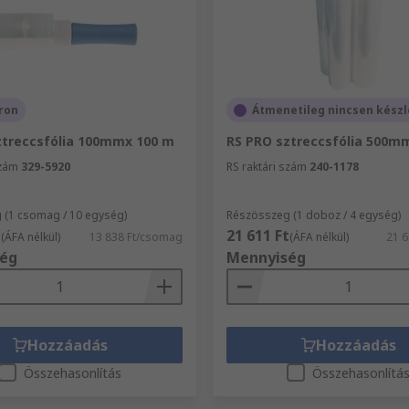
ron
Átmenetileg nincsen kész
ztreccsfólia 100mmx 100 m
RS PRO sztreccsfólia 500m
szám
329-5920
RS raktári szám
240-1178
 (1 csomag / 10 egység)
Részösszeg (1 doboz / 4 egység)
t
21 611 Ft
(ÁFA nélkül)
13 838 Ft/csomag
(ÁFA nélkül)
21 6
ég
Mennyiség
Hozzáadás
Hozzáadás
Összehasonlítás
Összehasonlítá