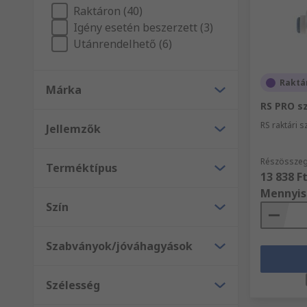
Raktáron (40)
Igény esetén beszerzett (3)
Utánrendelhető (6)
Raktá
Márka
RS PRO s
RS raktári 
Jellemzők
Részösszeg
Terméktípus
13 838 F
Mennyis
Szín
Szabványok/jóváhagyások
Szélesség