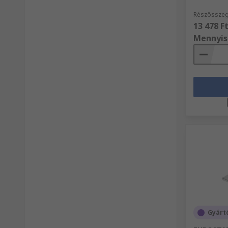
Részösszeg
13 478 F
Mennyis
Gyárt