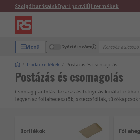
Szolgáltatásaink
Ipari portál
Új termékek
Menü
Gyártói szám
/
Irodai kellékek
/
Postázás és csomagolás
Postázás és csomagolás
Csomag pántolás, lezárás és felnyitás kínálatunkban
legyen az fóliahegesztők, szteccsfóliák, tűzőkapcsok
Borítékok
Fóliahe