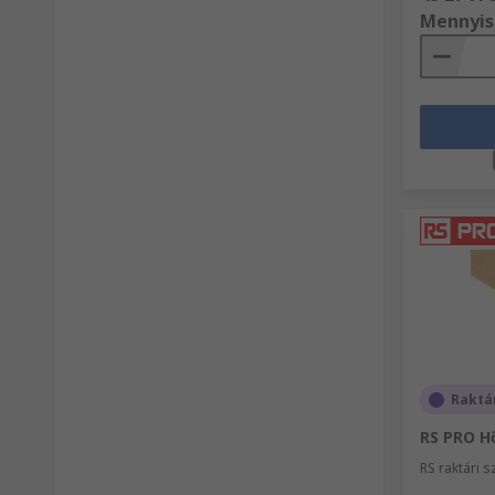
Mennyis
Raktá
RS PRO Hő
RS raktári 