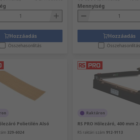
ég
Mennyiség
Hozzáadás
Hozzáadás
Összehasonlítás
Összehasonlítá
ron
Raktáron
lezáró Polietilén Alsó
RS PRO Hőlezáró, 400 mm 
szám
329-6024
RS raktári szám
912-9113