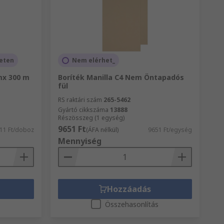
leten
Nem elérhet_
mx 300 m
Boríték Manilla C4 Nem Öntapadós
fül
RS raktári szám
265-5462
Gyártó cikkszáma
13888
Részösszeg (1 egység)
9651 Ft
11 Ft/doboz
(ÁFA nélkül)
9651 Ft/egység
Mennyiség
Hozzáadás
s
Összehasonlítás