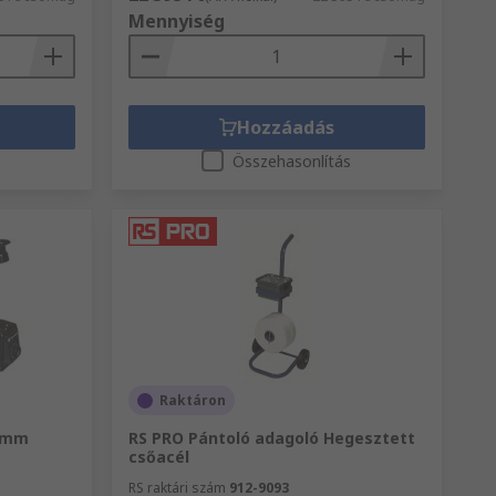
Mennyiség
Hozzáadás
s
Összehasonlítás
Raktáron
2 mm
RS PRO Pántoló adagoló Hegesztett
csőacél
RS raktári szám
912-9093