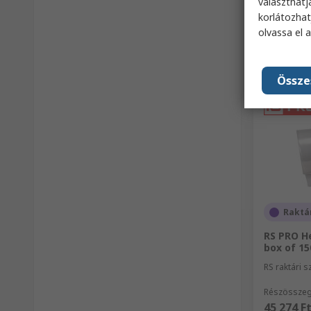
választhatj
korlátozhat
olvassa el 
Össze
Raktá
RS PRO He
box of 1
RS raktári 
Részösszeg 
45 274 F