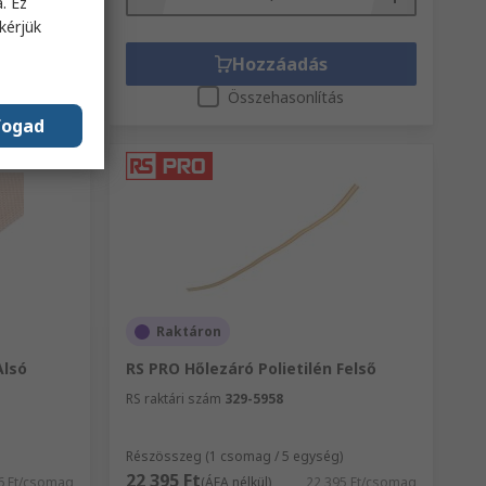
. Ez
kérjük
Hozzáadás
s
Összehasonlítás
fogad
Raktáron
Alsó
RS PRO Hőlezáró Polietilén Felső
RS raktári szám
329-5958
Részösszeg (1 csomag / 5 egység)
22 395 Ft
6 Ft/csomag
(ÁFA nélkül)
22 395 Ft/csomag