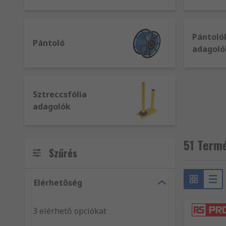
Pántoló
Pántoló
adagoló
Sztreccsfólia
adagolók
51 Term
Szűrés
Elérhetőség
3 elérhető opciókat