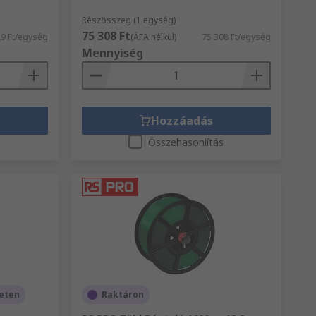
Részösszeg (1 egység)
75 308 Ft
29 Ft/egység
(ÁFA nélkül)
75 308 Ft/egység
Mennyiség
Hozzáadás
s
Összehasonlítás
leten
Raktáron