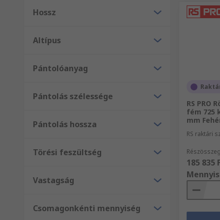
Hossz
Altípus
Pántolóanyag
Raktá
Pántolás szélessége
RS PRO Rö
fém 725 k
mm Fehé
Pántolás hossza
RS raktári 
Törési feszültség
Részösszeg
185 835 
Mennyis
Vastagság
Csomagonkénti mennyiség