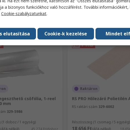
a ki. Ha ezt nem szeretné, kattintson az "Összes elutasítása" gombra
ja a bizonyos funkciókhoz való hozzáférést. További információkért, 
a
Cookie-szabályzatunkat
.
Hozzáadás
Hozzáadás
Összehasonlítás
Összehasonlítá
s elutasítása
Cookie-k kezelése
Mindet el
ron
Raktáron
geszthető csőfólia, 1-reel
RS PRO Hőlezáró Polietilén 
50 mm
RS raktári szám
329-6002
szám
329-5986
(1 doboz / 1 egység)
Részösszeg (1 csomag / 5 egység)
t
18 656 Ft
(ÁFA nélkül)
45 274 Ft/doboz
(ÁFA nélkül)
18 65