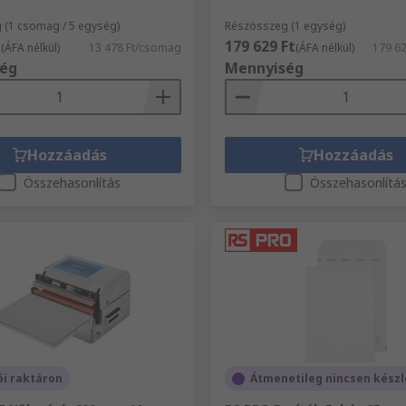
 (1 csomag / 5 egység)
Részösszeg (1 egység)
t
179 629 Ft
(ÁFA nélkül)
13 478 Ft/csomag
(ÁFA nélkül)
179 6
ég
Mennyiség
Hozzáadás
Hozzáadás
Összehasonlítás
Összehasonlítá
ói raktáron
Átmenetileg nincsen kész