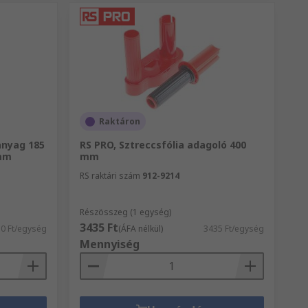
Raktáron
anyag 185
RS PRO, Sztreccsfólia adagoló 400
 mm
mm
RS raktári szám
912-9214
Részösszeg (1 egység)
3435 Ft
50 Ft/egység
(ÁFA nélkül)
3435 Ft/egység
Mennyiség