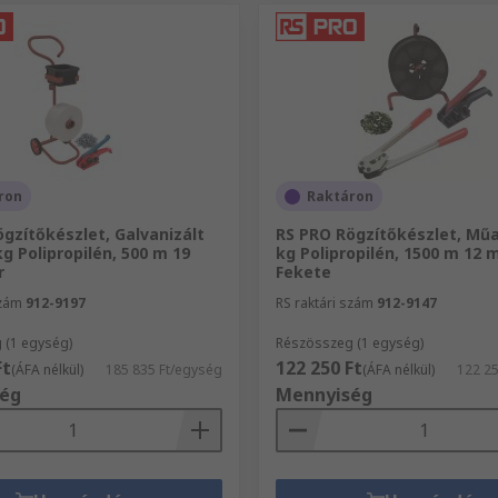
ron
Raktáron
gzítőkészlet, Galvanizált
RS PRO Rögzítőkészlet, Mű
g Polipropilén, 500 m 19
kg Polipropilén, 1500 m 12
r
Fekete
szám
912-9197
RS raktári szám
912-9147
 (1 egység)
Részösszeg (1 egység)
Ft
122 250 Ft
(ÁFA nélkül)
185 835 Ft/egység
(ÁFA nélkül)
122 2
ég
Mennyiség