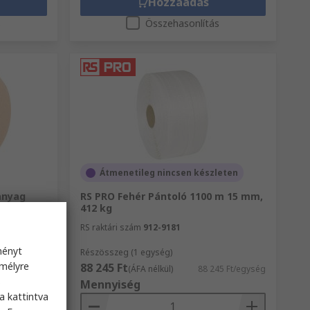
Hozzáadás
s
Összehasonlítás
Átmenetileg nincsen készleten
anyag
RS PRO Fehér Pántoló 1100 m 15 mm,
Fekete
412 kg
RS raktári szám
912-9181
ményt
Részösszeg (1 egység)
emélyre
88 245 Ft
26 Ft/egység
(ÁFA nélkül)
88 245 Ft/egység
s
Mennyiség
a kattintva