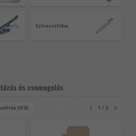
Sztreccsfólia
stázás és csomagolás
nlítás (0/8)
Visszaállítás
1
/
3