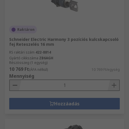
Raktáron
Schneider Electric Harmony 3 pozíciós kulcskapcsoló
fej Reteszelés 16 mm
RS raktári szám
422-8814
Gyártó cikkszáma
ZB6AGH
Részösszeg (1 egység)
10 769 Ft
(ÁFA nélkül)
10 769 Ft/egység
Mennyiség
Hozzáadás