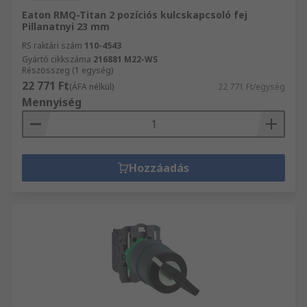
Eaton RMQ-Titan 2 pozíciós kulcskapcsoló fej
Pillanatnyi 23 mm
RS raktári szám
110-4543
Gyártó cikkszáma
216881 M22-WS
Részösszeg (1 egység)
22 771 Ft
(ÁFA nélkül)
22 771 Ft/egység
Mennyiség
Hozzáadás