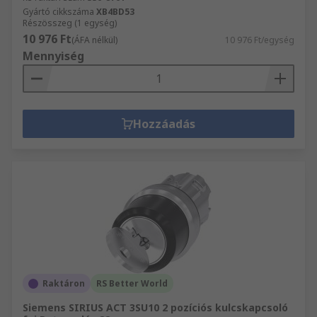
Gyártó cikkszáma
XB4BD53
Részösszeg (1 egység)
10 976 Ft
(ÁFA nélkül)
10 976 Ft/egység
Mennyiség
Hozzáadás
Raktáron
RS Better World
Siemens SIRIUS ACT 3SU10 2 pozíciós kulcskapcsoló