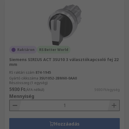
Raktáron
RS Better World
Siemens SIRIUS ACT 3SU10 3 választókapcsoló fej 22
mm
RS raktári szám
874-1945
Gyártó cikkszáma
3SU1052-2BM60-0AA0
Részösszeg (1 egység)
5930 Ft
(ÁFA nélkül)
5930 Ft/egység
Mennyiség
Hozzáadás