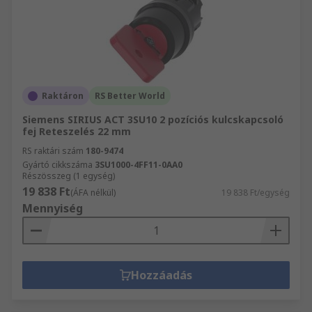
Raktáron
RS Better World
Siemens SIRIUS ACT 3SU10 2 pozíciós kulcskapcsoló
fej Reteszelés 22 mm
RS raktári szám
180-9474
Gyártó cikkszáma
3SU1000-4FF11-0AA0
Részösszeg (1 egység)
19 838 Ft
(ÁFA nélkül)
19 838 Ft/egység
Mennyiség
Hozzáadás