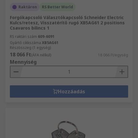
Raktáron
RS Better World
Forgókapcsoló Választókapcsoló Schneider Electric
Kulcs/retesz, Visszatérítő rugó XB5AG61 2 positions
Csavaros bilincs 1
RS raktári szám
609-6091
Gyártó cikkszáma
XB5AG61
Részösszeg (1 egység)
18 066 Ft
(ÁFA nélkül)
18 066 Ft/egység
Mennyiség
Hozzáadás