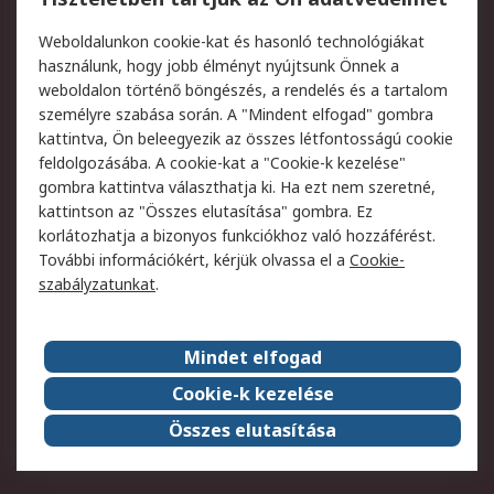
Termékvisszaküldés
Ütemezett szállítás
Weboldalunkon cookie-kat és hasonló technológiákat
Szolgáltatások
használunk, hogy jobb élményt nyújtsunk Önnek a
weboldalon történő böngészés, a rendelés és a tartalom
Jogi
személyre szabása során. A "Mindent elfogad" gombra
kattintva, Ön beleegyezik az összes létfontosságú cookie
Adatvédelmi
Az RS értékesítési
feldolgozásába. A cookie-kat a "Cookie-k kezelése"
szabályzat
feltételei
gombra kattintva választhatja ki. Ha ezt nem szeretné,
Cookie szabályzat
Email biztonság
kattintson az "Összes elutasítása" gombra. Ez
Webhelyre vonatkozó
Weboldal felhasználói
korlátozhatja a bizonyos funkciókhoz való hozzáférést.
feltételek
szabályzata
További információkért, kérjük olvassa el a
Cookie-
szabályzatunkat
.
Rólunk
Mindet elfogad
Kapcsolat
Képviseletek
Rólunk
Vállalatcsoport
Cookie-k kezelése
Karrier
Díjak és elismerések
Összes elutasítása
ESG globális célok