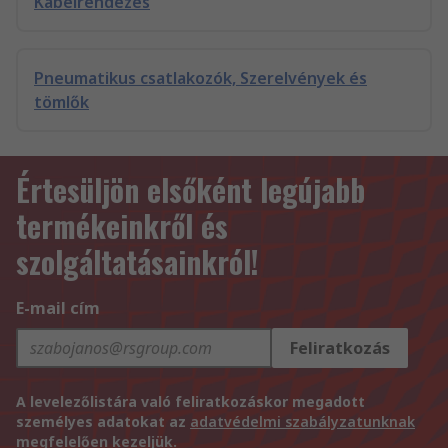
Kábelrendezés
Pneumatikus csatlakozók, Szerelvények és
tömlők
Értesüljön elsőként legújabb
termékeinkről és
szolgáltatásainkról!
E-mail cím
Feliratkozás
A levelezőlistára való feliratkozáskor megadott
személyes adatokat az
adatvédelmi szabályzatunknak
megfelelően kezeljük.