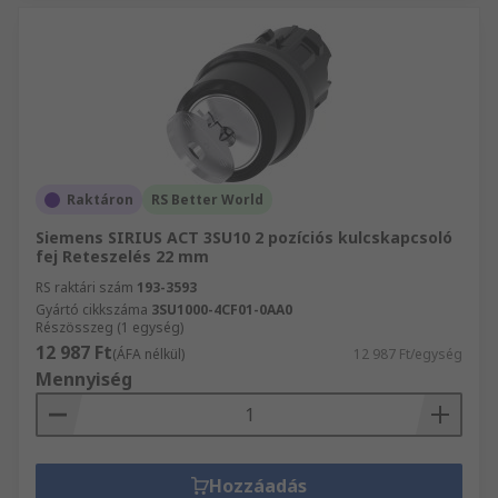
Raktáron
RS Better World
Siemens SIRIUS ACT 3SU10 2 pozíciós kulcskapcsoló
fej Reteszelés 22 mm
RS raktári szám
193-3593
Gyártó cikkszáma
3SU1000-4CF01-0AA0
Részösszeg (1 egység)
12 987 Ft
(ÁFA nélkül)
12 987 Ft/egység
Mennyiség
Hozzáadás