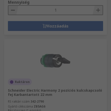
Mennyiség
Hozzáadás
Raktáron
Schneider Electric Harmony 2 pozíciós kulcskapcsoló
fej Karbantartott 22 mm
RS raktári szám
342-2790
Gyártó cikkszáma
ZB5AG6
Részösszeg (1 egység)