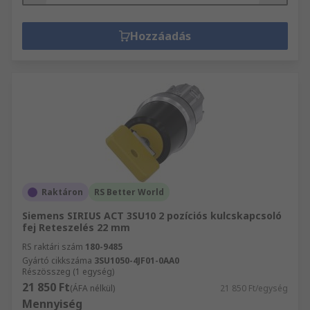
Hozzáadás
Raktáron
RS Better World
Siemens SIRIUS ACT 3SU10 2 pozíciós kulcskapcsoló
fej Reteszelés 22 mm
RS raktári szám
180-9485
Gyártó cikkszáma
3SU1050-4JF01-0AA0
Részösszeg (1 egység)
21 850 Ft
(ÁFA nélkül)
21 850 Ft/egység
Mennyiség