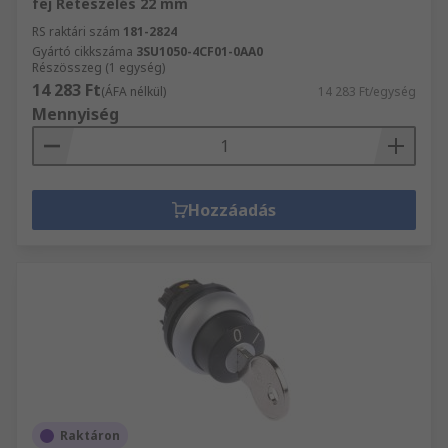
fej Reteszelés 22 mm
RS raktári szám
181-2824
Gyártó cikkszáma
3SU1050-4CF01-0AA0
Részösszeg (1 egység)
14 283 Ft
(ÁFA nélkül)
14 283 Ft/egység
Mennyiség
Hozzáadás
Raktáron