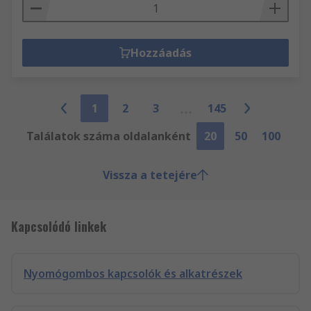
Hozzáadás
1
2
3
145
Találatok száma oldalanként
20
50
100
Vissza a tetejére
Kapcsolódó linkek
Nyomógombos kapcsolók és alkatrészek