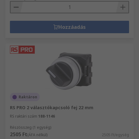
Hozzáadás
Raktáron
RS PRO 2 választókapcsoló fej 22 mm
RS raktári szám
188-1146
Részösszeg (1 egység)
2505 Ft
(ÁFA nélkül)
2505 Ft/egység