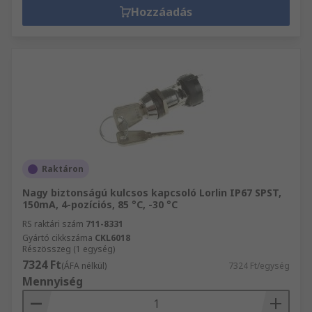
Hozzáadás
Raktáron
Nagy biztonságú kulcsos kapcsoló Lorlin IP67 SPST,
150mA, 4-pozíciós, 85 °C, -30 °C
RS raktári szám
711-8331
Gyártó cikkszáma
CKL6018
Részösszeg (1 egység)
7324 Ft
(ÁFA nélkül)
7324 Ft/egység
Mennyiség