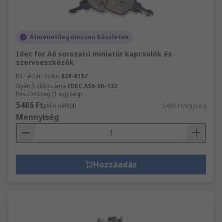
Átmenetileg nincsen készleten
Idec for A6 sorozatú miniatűr kapcsolók és
szervoeszközök
RS raktári szám
828-8157
Gyártó cikkszáma
IDEC AS6-SK-132
Részösszeg (1 egység)
5486 Ft
(ÁFA nélkül)
5486 Ft/egység
Mennyiség
Hozzáadás