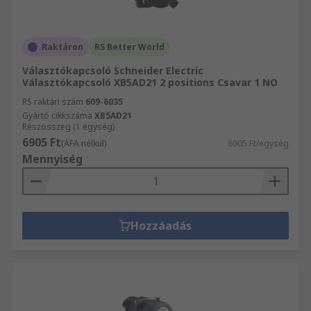
Raktáron
RS Better World
Választókapcsoló Schneider Electric
Választókapcsoló XB5AD21 2 positions Csavar 1 NO
RS raktári szám
609-6035
Gyártó cikkszáma
XB5AD21
Részösszeg (1 egység)
6905 Ft
(ÁFA nélkül)
6905 Ft/egység
Mennyiség
Hozzáadás