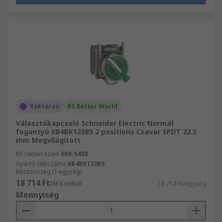
Raktáron
RS Better World
Választókapcsoló Schneider Electric Normál
fogantyú XB4BK123B5 2 positions Csavar SPDT 22.5
mm Megvilágított
RS raktári szám
609-5458
Gyártó cikkszáma
XB4BK123B5
Részösszeg (1 egység)
18 714 Ft
(ÁFA nélkül)
18 714 Ft/egység
Mennyiség