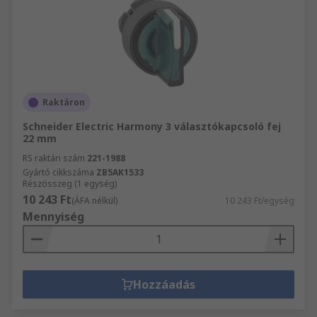
Raktáron
Schneider Electric Harmony 3 választókapcsoló fej
22 mm
RS raktári szám
221-1988
Gyártó cikkszáma
ZB5AK1533
Részösszeg (1 egység)
10 243 Ft
(ÁFA nélkül)
10 243 Ft/egység
Mennyiség
Hozzáadás