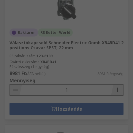
Raktáron
RS Better World
Választókapcsoló Schneider Electric Gomb XB4BD41 2
positions Csavar SPST, 22 mm
RS raktári szám
123-8139
Gyártó cikkszáma
XB4BD41
Részösszeg (1 egység)
8981 Ft
(ÁFA nélkül)
8981 Ft/egység
Mennyiség
Hozzáadás