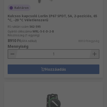
Raktáron
Kulcsos kapcsoló Lorlin IP67 SPDT, 5A, 2-pozíciós, 65
°C, -20 °C Véletlenszerű
RS raktári szám
562-595
Gyártó cikkszáma
WRL-5-E-D-2-B
Részösszeg (1 egység)
8910 Ft
(ÁFA nélkül)
8910 Ft/egység
Mennyiség
Hozzáadás