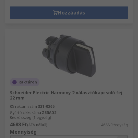
Hozzáadás
Raktáron
Schneider Electric Harmony 2 választókapcsoló fej
22 mm
RS raktári szám
331-0265
Gyártó cikkszáma
ZB5AD2
Részösszeg (1 egység)
4688 Ft
(ÁFA nélkül)
4688 Ft/egység
Mennyiség