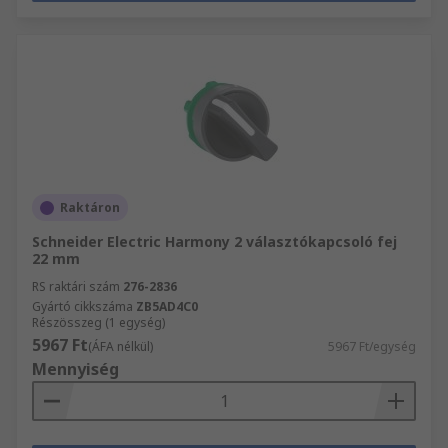
Raktáron
Schneider Electric Harmony 2 választókapcsoló fej
22 mm
RS raktári szám
276-2836
Gyártó cikkszáma
ZB5AD4C0
Részösszeg (1 egység)
5967 Ft
(ÁFA nélkül)
5967 Ft/egység
Mennyiség