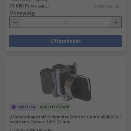
15 680 Ft
(ÁFA nélkül)
15 680 Ft/egység
Mennyiség
Hozzáadás
Raktáron
RS Better World
Választókapcsoló Schneider Electric Gomb XB4BD53 3
positions Csavar 2 NO 22 mm
RS raktári szám
330-8701