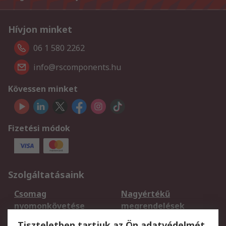
Hívjon minket
06 1 580 2262
info@rscomponents.hu
Kövessen minket
Fizetési módok
Szolgáltatásaink
Csomag
Nagyértékű
nyomonkövetése
megrendelések
Regisztráció
Szállítás
Tiszteletben tartjuk az Ön adatvédelmét