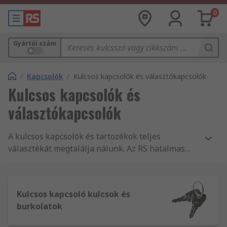
0
Gyártói szám
/
Kapcsolók
/
Kulcsos kapcsolók és választókapcsolók
Kulcsos kapcsolók és
választókapcsolók
A kulcsos kapcsolók és tartozékok teljes
választékát megtalálja nálunk. Az RS hatalmas
kínálattal rendelkezik kulcsos kapcsolókból,
számos különféle szerelési típussal, működéssel
és pozícióval. Tartozékokat mint pl.: kulcsokat és
Kulcsos kapcsoló kulcsok és
kulcsos kapcsolókhoz való burkolatokat is nagy
burkolatok
választékban talál nálunk.