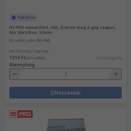
Raktáron
RS PRO menetfúró, HSS, Érintse meg a gép csapot,
M4, Metrikus, 53mm
RS raktári szám
151-943
Részösszeg (1 egység)
1316 Ft
(ÁFA nélkül)
1316 Ft/egység
Mennyiség
Hozzáadás