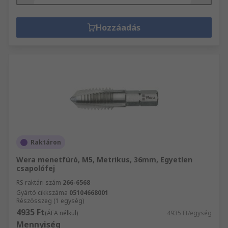
Hozzáadás
Raktáron
Wera menetfúró, M5, Metrikus, 36mm, Egyetlen
csapolófej
RS raktári szám
266-6568
Gyártó cikkszáma
05104668001
Részösszeg (1 egység)
4935 Ft
(ÁFA nélkül)
4935 Ft/egység
Mennyiség