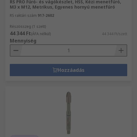
RS PRO Fúró- és vágókészlet, HSS, Kézi menetfúró,
M3 x M12, Metrikus, Egyenes hornyú menetfúró
RS raktári szám
917-2602
Részösszeg (1 szett)
44 344 Ft
(ÁFA nélkül)
44 344 Ft/szett
Mennyiség
Hozzáadás