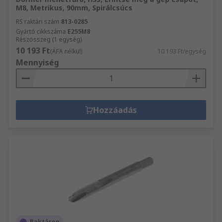
M8, Metrikus, 90mm, Spirálcsúcs
RS raktári szám
813-0285
Gyártó cikkszáma
E255M8
Részösszeg (1 egység)
10 193 Ft
(ÁFA nélkül)
10 193 Ft/egység
Mennyiség
Hozzáadás
Raktáron