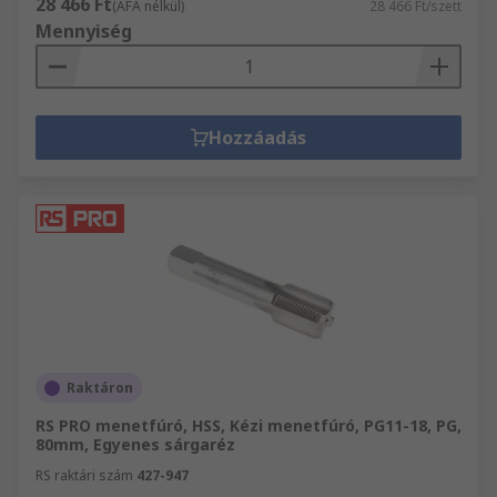
28 466 Ft
(ÁFA nélkül)
28 466 Ft/szett
Mennyiség
Hozzáadás
Raktáron
RS PRO menetfúró, HSS, Kézi menetfúró, PG11-18, PG,
80mm, Egyenes sárgaréz
RS raktári szám
427-947