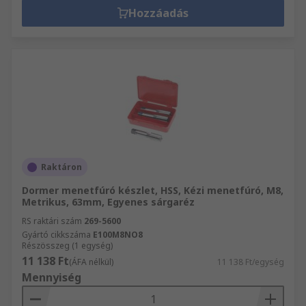
Hozzáadás
Raktáron
Dormer menetfúró készlet, HSS, Kézi menetfúró, M8,
Metrikus, 63mm, Egyenes sárgaréz
RS raktári szám
269-5600
Gyártó cikkszáma
E100M8NO8
Részösszeg (1 egység)
11 138 Ft
(ÁFA nélkül)
11 138 Ft/egység
Mennyiség