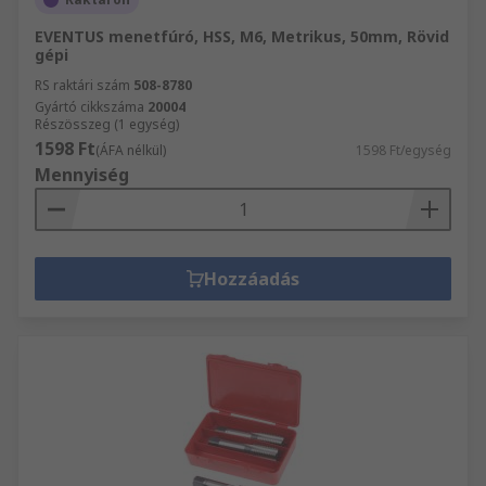
EVENTUS menetfúró, HSS, M6, Metrikus, 50mm, Rövid
gépi
RS raktári szám
508-8780
Gyártó cikkszáma
20004
Részösszeg (1 egység)
1598 Ft
(ÁFA nélkül)
1598 Ft/egység
Mennyiség
Hozzáadás