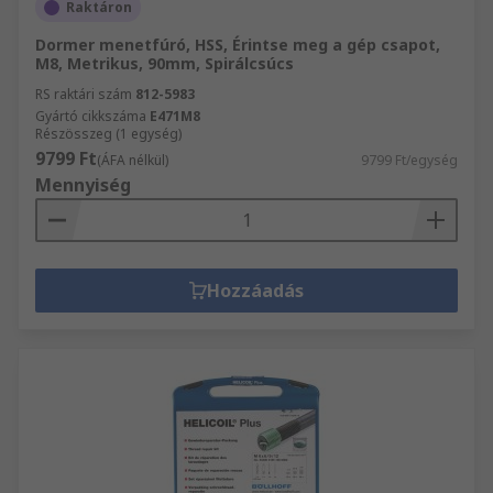
Raktáron
Dormer menetfúró, HSS, Érintse meg a gép csapot,
M8, Metrikus, 90mm, Spirálcsúcs
RS raktári szám
812-5983
Gyártó cikkszáma
E471M8
Részösszeg (1 egység)
9799 Ft
(ÁFA nélkül)
9799 Ft/egység
Mennyiség
Hozzáadás