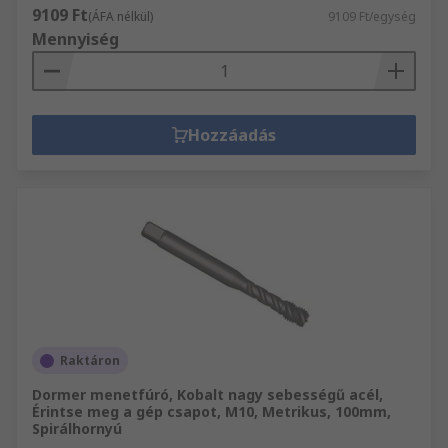
9109 Ft
(ÁFA nélkül)
9109 Ft/egység
Mennyiség
Hozzáadás
Raktáron
Dormer menetfúró, Kobalt nagy sebességű acél,
Érintse meg a gép csapot, M10, Metrikus, 100mm,
Spirálhornyú