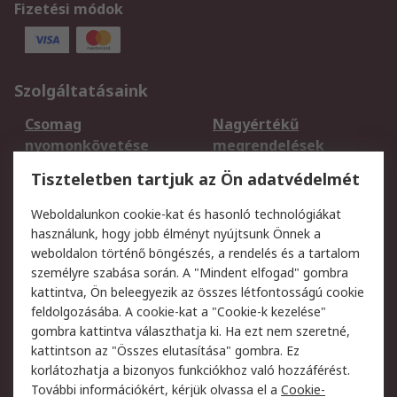
Fizetési módok
Szolgáltatásaink
Csomag
Nagyértékű
nyomonkövetése
megrendelések
Regisztráció
Szállítás
Tiszteletben tartjuk az Ön adatvédelmét
Termékvisszaküldés
Ütemezett szállítás
Weboldalunkon cookie-kat és hasonló technológiákat
Szolgáltatások
használunk, hogy jobb élményt nyújtsunk Önnek a
weboldalon történő böngészés, a rendelés és a tartalom
Jogi
személyre szabása során. A "Mindent elfogad" gombra
kattintva, Ön beleegyezik az összes létfontosságú cookie
Adatvédelmi
Az RS értékesítési
feldolgozásába. A cookie-kat a "Cookie-k kezelése"
szabályzat
feltételei
gombra kattintva választhatja ki. Ha ezt nem szeretné,
Cookie szabályzat
Email biztonság
kattintson az "Összes elutasítása" gombra. Ez
Webhelyre vonatkozó
Weboldal felhasználói
korlátozhatja a bizonyos funkciókhoz való hozzáférést.
feltételek
szabályzata
További információkért, kérjük olvassa el a
Cookie-