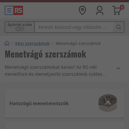
0
Gyártói szám
/
Kézi szerszámok
/
Menetvágó szerszámok
Menetvágó szerszámok
Menetvágó szerszámokat keres? Az RS-nél
menetfúró és menetjavító szerszámok széles
választékát találja, akár készletre vagy egy
termékre van szüksége. Fedezze fel Ön is!
Hatszögű menetmetszők