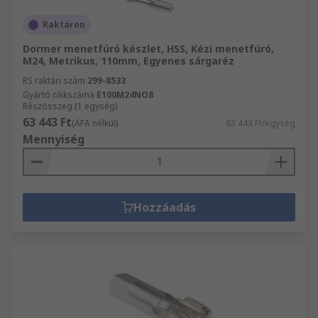
Raktáron
Dormer menetfúró készlet, HSS, Kézi menetfúró,
M24, Metrikus, 110mm, Egyenes sárgaréz
RS raktári szám
299-8533
Gyártó cikkszáma
E100M24NO8
Részösszeg (1 egység)
63 443 Ft
(ÁFA nélkül)
63 443 Ft/egység
Mennyiség
Hozzáadás