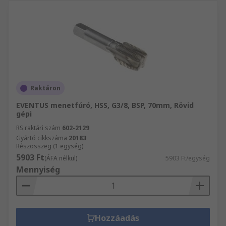
Raktáron
EVENTUS menetfúró, HSS, G3/8, BSP, 70mm, Rövid
gépi
RS raktári szám
602-2129
Gyártó cikkszáma
20183
Részösszeg (1 egység)
5903 Ft
(ÁFA nélkül)
5903 Ft/egység
Mennyiség
Hozzáadás