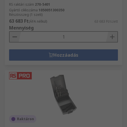
RS raktári szám
270-5401
Gyártó cikkszáma
1050051300350
Részösszeg (1 szett)
63 683 Ft
(ÁFA nélkül)
63 683 Ft/szett
Mennyiség
Hozzáadás
Raktáron