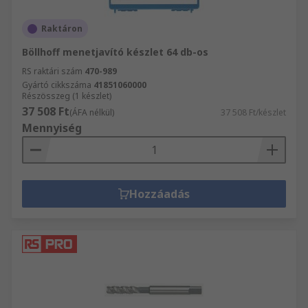
Raktáron
Böllhoff menetjavító készlet 64 db-os
RS raktári szám
470-989
Gyártó cikkszáma
41851060000
Részösszeg (1 készlet)
37 508 Ft
(ÁFA nélkül)
37 508 Ft/készlet
Mennyiség
Hozzáadás