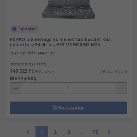
Raktáron
RS PRO menetvágó és menetfúró készlet Kézi
menetfúró 54 db-os, HSS M3 M20 M3 M20
RS raktári szám
668-1129
Részösszeg (1 szett)
140 325 Ft
(ÁFA nélkül)
140 325 Ft/szett
Mennyiség
Hozzáadás
1
2
3
75