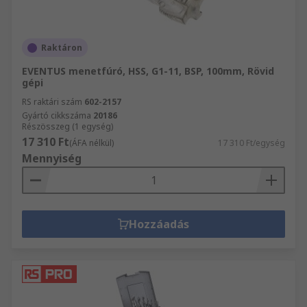
Raktáron
EVENTUS menetfúró, HSS, G1-11, BSP, 100mm, Rövid
gépi
RS raktári szám
602-2157
Gyártó cikkszáma
20186
Részösszeg (1 egység)
17 310 Ft
(ÁFA nélkül)
17 310 Ft/egység
Mennyiség
Hozzáadás