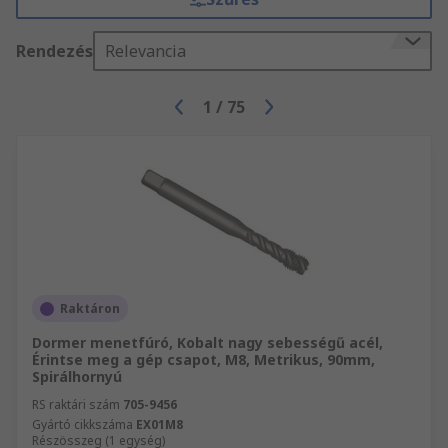
Rendezés
Relevancia
1
/
75
Raktáron
Dormer menetfúró, Kobalt nagy sebességű acél,
Érintse meg a gép csapot, M8, Metrikus, 90mm,
Spirálhornyú
RS raktári szám
705-9456
Gyártó cikkszáma
EX01M8
Részösszeg (1 egység)