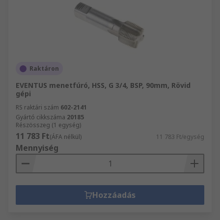
Raktáron
EVENTUS menetfúró, HSS, G 3/4, BSP, 90mm, Rövid
gépi
RS raktári szám
602-2141
Gyártó cikkszáma
20185
Részösszeg (1 egység)
11 783 Ft
(ÁFA nélkül)
11 783 Ft/egység
Mennyiség
Hozzáadás