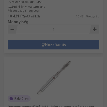
RS raktári szám
705-9450
Gyártó cikkszáma
EX01M10
Részösszeg (1 egység)
10 421 Ft
(ÁFA nélkül)
10 421 Ft/egység
Mennyiség
Hozzáadás
Raktáron
Dormer menetfúró, HSS, Érintse meg a gép csapot,