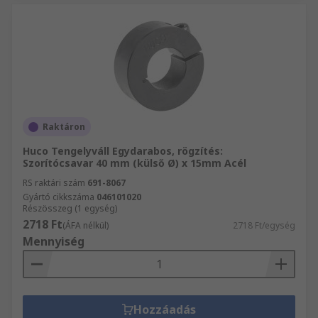
Raktáron
Huco Tengelyváll Egydarabos, rögzítés:
Szorítócsavar 40 mm (külső Ø) x 15mm Acél
RS raktári szám
691-8067
Gyártó cikkszáma
046101020
Részösszeg (1 egység)
2718 Ft
(ÁFA nélkül)
2718 Ft/egység
Mennyiség
Hozzáadás