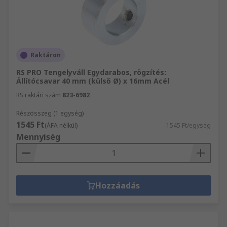
Raktáron
RS PRO Tengelyváll Egydarabos, rögzítés:
Állítócsavar 40 mm (külső Ø) x 16mm Acél
RS raktári szám
823-6982
Részösszeg (1 egység)
1545 Ft
(ÁFA nélkül)
1545 Ft/egység
Mennyiség
Hozzáadás