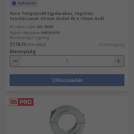
Raktáron
Huco Tengelyváll Egydarabos, rögzítés:
Szorítócsavar 34 mm (külső Ø) x 13mm Acél
RS raktári szám
691-8055
Gyártó cikkszáma
046101015
Részösszeg (1 egység)
2176 Ft
(ÁFA nélkül)
2176 Ft/egység
Mennyiség
Hozzáadás