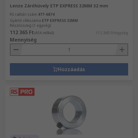
Lenze Záróhüvely ETP EXPRESS 32MM 32 mm
RS raktári szám
477-6874
Gyártó cikkszáma
ETP EXPRESS 32MM
Részösszeg (1 egység)
112 365 Ft
(ÁFA nélkül)
112 365 Ft/egység
Mennyiség
Hozzáadás