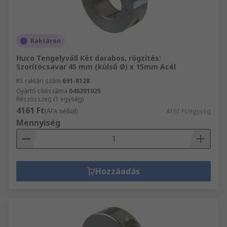
Raktáron
Huco Tengelyváll Két darabos, rögzítés:
Szorítócsavar 45 mm (külső Ø) x 15mm Acél
RS raktári szám
691-8128
Gyártó cikkszáma
046201025
Részösszeg (1 egység)
4161 Ft
(ÁFA nélkül)
4161 Ft/egység
Mennyiség
Hozzáadás