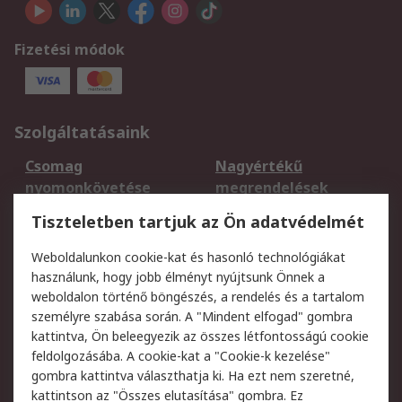
Fizetési módok
Szolgáltatásaink
Csomag
Nagyértékű
nyomonkövetése
megrendelések
Regisztráció
Szállítás
Tiszteletben tartjuk az Ön adatvédelmét
Termékvisszaküldés
Ütemezett szállítás
Weboldalunkon cookie-kat és hasonló technológiákat
Szolgáltatások
használunk, hogy jobb élményt nyújtsunk Önnek a
weboldalon történő böngészés, a rendelés és a tartalom
Jogi
személyre szabása során. A "Mindent elfogad" gombra
kattintva, Ön beleegyezik az összes létfontosságú cookie
Adatvédelmi
Az RS értékesítési
feldolgozásába. A cookie-kat a "Cookie-k kezelése"
szabályzat
feltételei
gombra kattintva választhatja ki. Ha ezt nem szeretné,
Cookie szabályzat
Email biztonság
kattintson az "Összes elutasítása" gombra. Ez