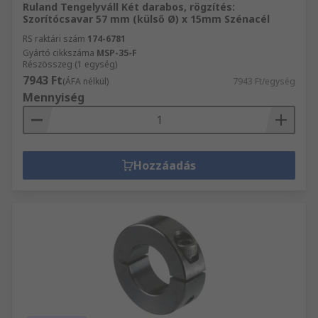
Ruland Tengelyváll Két darabos, rögzítés:
Szorítócsavar 57 mm (külső Ø) x 15mm Szénacél
RS raktári szám
174-6781
Gyártó cikkszáma
MSP-35-F
Részösszeg (1 egység)
7943 Ft
(ÁFA nélkül)
7943 Ft/egység
Mennyiség
Hozzáadás