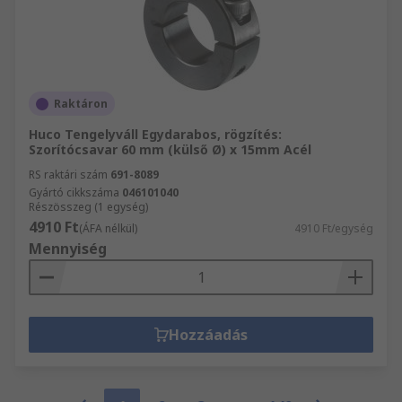
Raktáron
Huco Tengelyváll Egydarabos, rögzítés:
Szorítócsavar 60 mm (külső Ø) x 15mm Acél
RS raktári szám
691-8089
Gyártó cikkszáma
046101040
Részösszeg (1 egység)
4910 Ft
(ÁFA nélkül)
4910 Ft/egység
Mennyiség
Hozzáadás