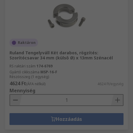
Raktáron
Ruland Tengelyváll Két darabos, rögzítés:
Szorítócsavar 34 mm (külső Ø) x 13mm Szénacél
RS raktári szám
174-6769
Gyártó cikkszáma
MSP-16-F
Részösszeg (1 egység)
4624 Ft
(ÁFA nélkül)
4624 Ft/egység
Mennyiség
Hozzáadás