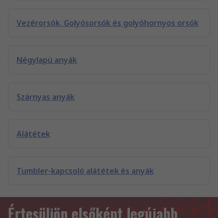
Vezérorsók, Golyósorsók és golyóhornyos orsók
Négylapú anyák
Szárnyas anyák
Alátétek
Tumbler-kapcsoló alátétek és anyák
Értesüljön elsőként legújabb