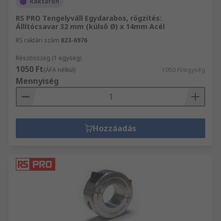
Raktáron
RS PRO Tengelyváll Egydarabos, rögzítés:
Állítócsavar 32 mm (külső Ø) x 14mm Acél
RS raktári szám
823-6976
Részösszeg (1 egység)
1050 Ft
(ÁFA nélkül)
1050 Ft/egység
Mennyiség
Hozzáadás