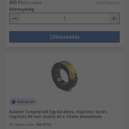
825 Ft
(ÁFA nélkül)
825 Ft/egység
Mennyiség
Hozzáadás
Raktáron
Ruland Tengelyváll Egydarabos, rögzítés: Gyors
rögzítés 50 mm (külső Ø) x 13mm Alumínium
RS raktári szám
700-6715