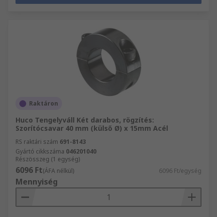
Raktáron
Huco Tengelyváll Két darabos, rögzítés:
Szorítócsavar 40 mm (külső Ø) x 15mm Acél
RS raktári szám
691-8143
Gyártó cikkszáma
046201040
Részösszeg (1 egység)
6096 Ft
(ÁFA nélkül)
6096 Ft/egység
Mennyiség