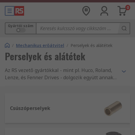
0
Gyártói szám
/
Mechanikus erőátvitel
/
Perselyek és alátétek
Perselyek és alátétek
Az RS vezető gyártókkal - mint pl. Huco, Roland,
Lenze, és Fenner Drives - dolgozik együtt annak
érdekében, hogy a lehető legnagyobb hüvely és
csőkarima választékot kínálhassa Önnek.
Továbbá RS Pro márkájú termékeinkkel kiváló
minőségre tehet szert kedvező áron.
Csúszóperselyek