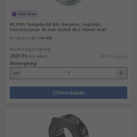
Raktáron
RS PRO Tengelyváll Két darabos, rögzítés:
Szorítócsavar 40 mm (külső Ø) x 15mm Acél
RS raktári szám
145-626
Részösszeg (1 egység)
2831 Ft
(ÁFA nélkül)
2831 Ft/egység
Mennyiség
Hozzáadás