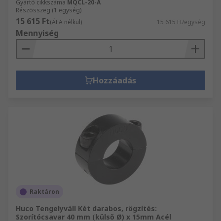
Gyártó cikkszáma
MQCL-20-A
Részösszeg (1 egység)
15 615 Ft
(ÁFA nélkül)
15 615 Ft/egység
Mennyiség
Hozzáadás
Raktáron
Huco Tengelyváll Két darabos, rögzítés:
Szorítócsavar 40 mm (külső Ø) x 15mm Acél