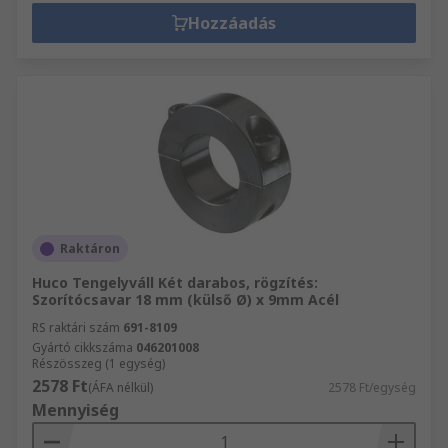
Hozzáadás
Raktáron
Huco Tengelyváll Két darabos, rögzítés:
Szorítócsavar 18 mm (külső Ø) x 9mm Acél
RS raktári szám
691-8109
Gyártó cikkszáma
046201008
Részösszeg (1 egység)
2578 Ft
(ÁFA nélkül)
2578 Ft/egység
Mennyiség