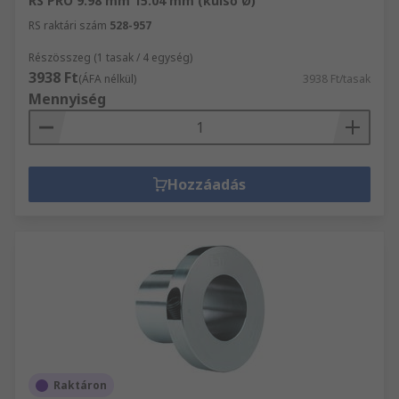
RS PRO 9.98 mm 15.04 mm (külső Ø)
RS raktári szám
528-957
Részösszeg (1 tasak / 4 egység)
3938 Ft
(ÁFA nélkül)
3938 Ft/tasak
Mennyiség
Hozzáadás
Raktáron