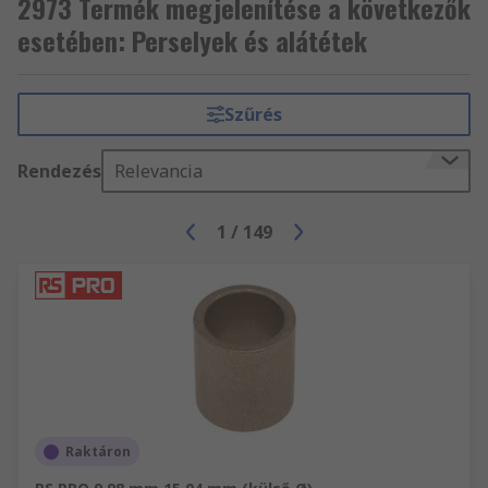
2973 Termék megjelenítése a következők
esetében: Perselyek és alátétek
Szűrés
Rendezés
Relevancia
1
/
149
Raktáron