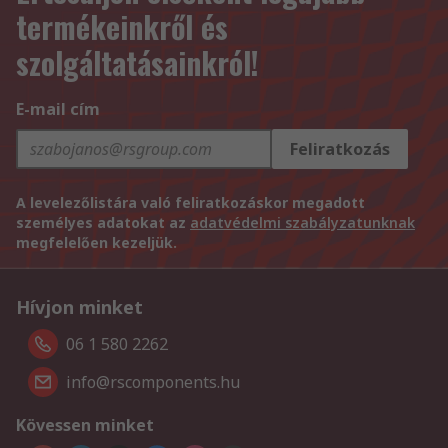
termékeinkről és
szolgáltatásainkról!
E-mail cím
Feliratkozás
A levelezőlistára való feliratkozáskor megadott
személyes adatokat az
adatvédelmi szabályzatunknak
megfelelően kezeljük.
Hívjon minket
06 1 580 2262
info@rscomponents.hu
Kövessen minket