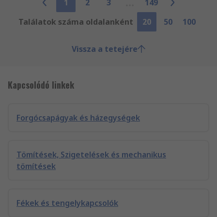
1
2
3
149
Találatok száma oldalanként
20
50
100
Vissza a tetejére
Kapcsolódó linkek
Forgócsapágyak és házegységek
Tömítések, Szigetelések és mechanikus
tömítések
Fékek és tengelykapcsolók