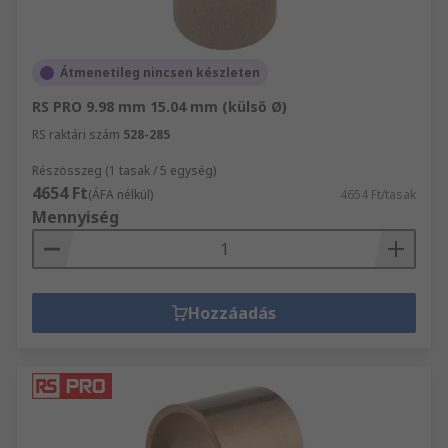
Átmenetileg nincsen készleten
RS PRO 9.98 mm 15.04 mm (külső Ø)
RS raktári szám
528-285
Részösszeg (1 tasak / 5 egység)
4654 Ft
(ÁFA nélkül)
4654 Ft/tasak
Mennyiség
Hozzáadás