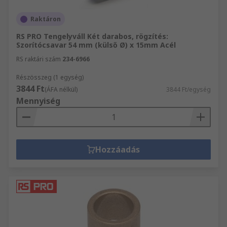
Raktáron
RS PRO Tengelyváll Két darabos, rögzítés:
Szorítócsavar 54 mm (külső Ø) x 15mm Acél
RS raktári szám
234-6966
Részösszeg (1 egység)
3844 Ft
(ÁFA nélkül)
3844 Ft/egység
Mennyiség
Hozzáadás