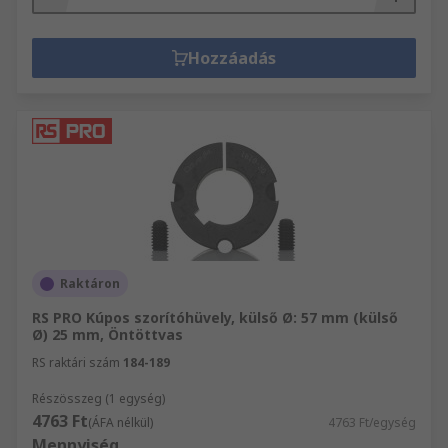
Hozzáadás
Raktáron
RS PRO Kúpos szorítóhüvely, külső Ø: 57 mm (külső
Ø) 25 mm, Öntöttvas
RS raktári szám
184-189
Részösszeg (1 egység)
4763 Ft
(ÁFA nélkül)
4763 Ft/egység
Mennyiség