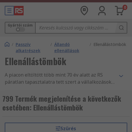
0
Gyártói szám
/
Passzív
/
Állandó
/
Ellenállástömbök
alkatrészek
ellenállások
Ellenállástömbök
A piacon eltöltött több mint 70 év alatt az RS
páratlan tapasztalatra tett szert a vállalkozások
nélkülözhetetlen alkatrész- és
tartozékellátásában, mint Passzív alkatrészek
799 Termék megjelenítése a következők
forgalmazásában. Világszerte támogatjuk a
esetében: Ellenállástömbök
mérnököket Ellenállástömbök és más Állandó
ellenállások fogalmazásával, több mint 160
ország vásárlói számára, akik mind tudják, hogy
Szűrés
megbízhatnak termékeink minőségében és