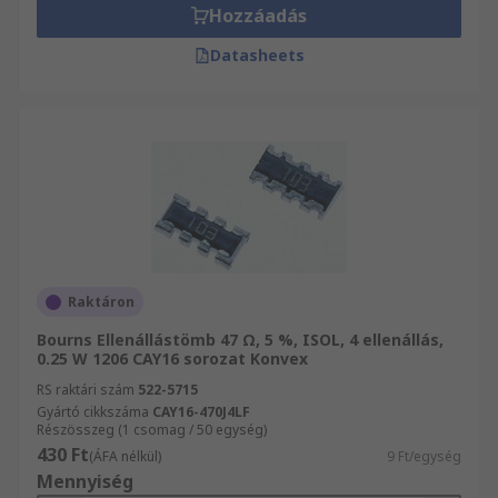
Hozzáadás
Datasheets
Raktáron
Bourns Ellenállástömb 47 Ω, 5 %, ISOL, 4 ellenállás,
0.25 W 1206 CAY16 sorozat Konvex
RS raktári szám
522-5715
Gyártó cikkszáma
CAY16-470J4LF
Részösszeg (1 csomag / 50 egység)
430 Ft
(ÁFA nélkül)
9 Ft/egység
Mennyiség