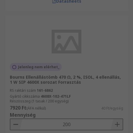
Datasheets
Jelenleg nem elérhet_
Bourns Ellenállástömb 470 Ω, 2 %, ISOL, 4 ellenállás,
1 W SIP 4600X sorozat Forrasztás
RS raktári szám
161-6862
Gyártó cikkszáma
4608X-102-471LF
Részösszeg (1 tasak / 200 egység)
7920 Ft
(ÁFA nélkül)
40 Ft/egység
Mennyiség