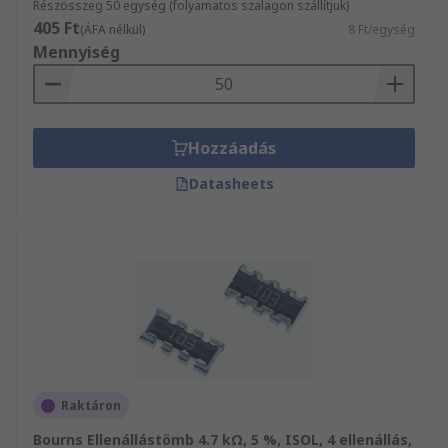
Részösszeg 50 egység (folyamatos szalagon szállítjuk)
405 Ft
(ÁFA nélkül)
8 Ft/egység
Mennyiség
Hozzáadás
Datasheets
Raktáron
Bourns Ellenállástömb 4.7 kΩ, 5 %, ISOL, 4 ellenállás,