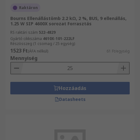
Raktáron
Bourns Ellenállástömb 2.2 kΩ, 2 %, BUS, 9 ellenállás,
1.25 W SIP 4600X sorozat Forrasztás
RS raktári szám
522-4829
Gyártó cikkszáma
4610X-101-222LF
Részösszeg (1 csomag / 25 egység)
1523 Ft
(ÁFA nélkül)
61 Ft/egység
Mennyiség
Hozzáadás
Datasheets