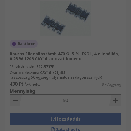
Raktáron
Bourns Ellenállástömb 470 Ω, 5 %, ISOL, 4 ellenállás,
0.25 W 1206 CAY16 sorozat Konvex
RS raktári szám
522-5737P
Gyártó cikkszáma
CAY16-471J4LF
Részösszeg 50 egység (folyamatos szalagon szállítjuk)
430 Ft
(ÁFA nélkül)
9 Ft/egység
Mennyiség
Hozzáadás
Datasheets