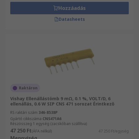
Hozzáadás
Datasheets
Raktáron
Vishay Ellenállástömb 9 mΩ, 0.1 %, VOLT/D, 6
ellenállás, 0.6 W SIP CNS 471 sorozat Érintkező
RS raktári szám
346-8538P
Gyártó cikkszáma
CNS471A6
Részösszeg 1 egység (zacskóban szállítva)
47 250 Ft
(ÁFA nélkül)
47 250 Ft/egység
Mennyiség