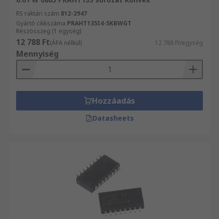
RS raktári szám
812-2947
Gyártó cikkszáma
PRAHT135I4-5KBWGT
Részösszeg (1 egység)
12 788 Ft
(ÁFA nélkül)
12 788 Ft/egység
Mennyiség
Hozzáadás
Datasheets