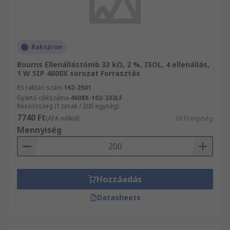
Raktáron
Bourns Ellenállástömb 33 kΩ, 2 %, ISOL, 4 ellenállás,
1 W SIP 4600X sorozat Forrasztás
RS raktári szám
162-2501
Gyártó cikkszáma
4608X-102-333LF
Részösszeg (1 tasak / 200 egység)
7740 Ft
(ÁFA nélkül)
39 Ft/egység
Mennyiség
Hozzáadás
Datasheets