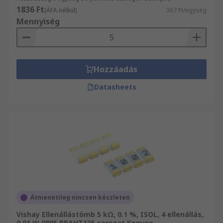
1836 Ft
(ÁFA nélkül)
367 Ft/egység
Mennyiség
Hozzáadás
Datasheets
Átmenetileg nincsen készleten
Vishay Ellenállástömb 5 kΩ, 0.1 %, ISOL, 4 ellenállás,
0.01 W 0805 PRAHT135 sorozat Konvex