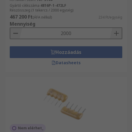
Gyártó cikkszáma
4816P-1-472LF
Részösszeg (1 tekercs / 2000 egység)
467 200 Ft
(ÁFA nélkül)
234 Ft/egység
Mennyiség
Hozzáadás
Datasheets
Nem elérhet_