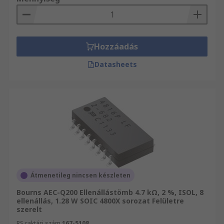
Hozzáadás
Datasheets
Átmenetileg nincsen készleten
Bourns AEC-Q200 Ellenállástömb 4.7 kΩ, 2 %, ISOL, 8
ellenállás, 1.28 W SOIC 4800X sorozat Felületre
szerelt
RS raktári szám
167-5108