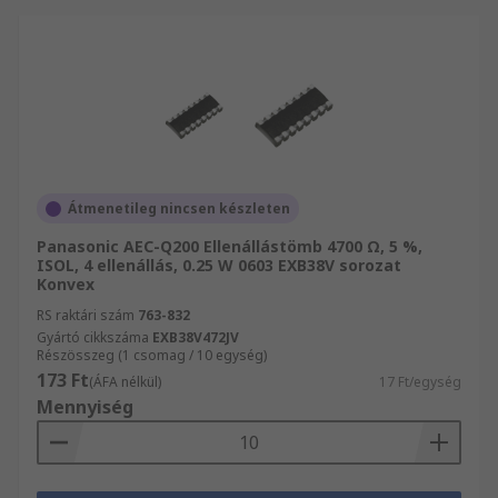
Átmenetileg nincsen készleten
Panasonic AEC-Q200 Ellenállástömb 4700 Ω, 5 %,
ISOL, 4 ellenállás, 0.25 W 0603 EXB38V sorozat
Konvex
RS raktári szám
763-832
Gyártó cikkszáma
EXB38V472JV
Részösszeg (1 csomag / 10 egység)
173 Ft
(ÁFA nélkül)
17 Ft/egység
Mennyiség