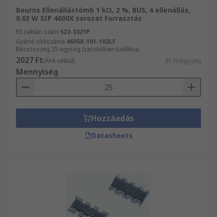
Bourns Ellenállástömb 1 kΩ, 2 %, BUS, 4 ellenállás,
0.63 W SIP 4600X sorozat Forrasztás
RS raktári szám
522-3321P
Gyártó cikkszáma
4605X-101-102LF
Részösszeg 25 egység (zacskóban szállítva)
2027 Ft
(ÁFA nélkül)
81 Ft/egység
Mennyiség
Hozzáadás
Datasheets