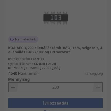
Nem elérhet_
KOA AEC-Q200 ellenállástömb 1MΩ, ±5%, szigetelt, 4
ellenállás 0402 (1005M) CN sorozat
RS raktári szám
172-9165
Gyártó cikkszáma
CN1E4TTD105J
Részösszeg (1 csomag / 200 egység)
4640 Ft
(ÁFA nélkül)
23 Ft/egység
Mennyiség
Hozzáadás