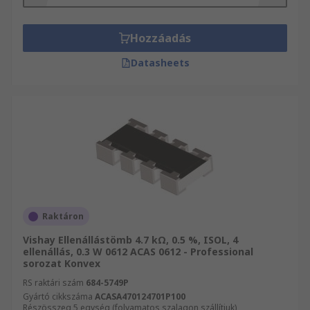
és csatlakozók széles választékát forgalmazza,
többek között Passzív alkatrészek és Passzív
alkatrészek átfogó választékát. Weboldalunkon
Hozzáadás
Elektronikus alkatrészek, elektromos készülékek
Datasheets
és csatlakozók teljes kínálatából válogathat.
Válogasson kínálatunkból és győződjön meg Ön
is kitűnő szolgáltatásainkról!
Raktáron
Vishay Ellenállástömb 4.7 kΩ, 0.5 %, ISOL, 4
ellenállás, 0.3 W 0612 ACAS 0612 - Professional
sorozat Konvex
RS raktári szám
684-5749P
Gyártó cikkszáma
ACASA470124701P100
Részösszeg 5 egység (folyamatos szalagon szállítjuk)