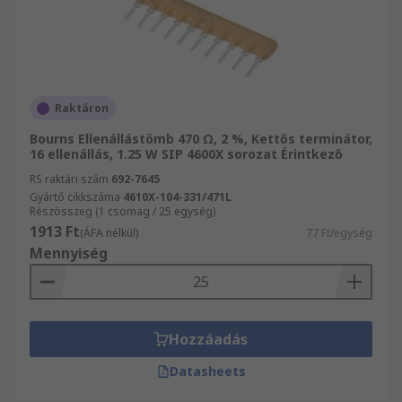
Raktáron
Bourns Ellenállástömb 470 Ω, 2 %, Kettős terminátor,
16 ellenállás, 1.25 W SIP 4600X sorozat Érintkező
RS raktári szám
692-7645
Gyártó cikkszáma
4610X-104-331/471L
Részösszeg (1 csomag / 25 egység)
1913 Ft
(ÁFA nélkül)
77 Ft/egység
Mennyiség
Hozzáadás
Datasheets