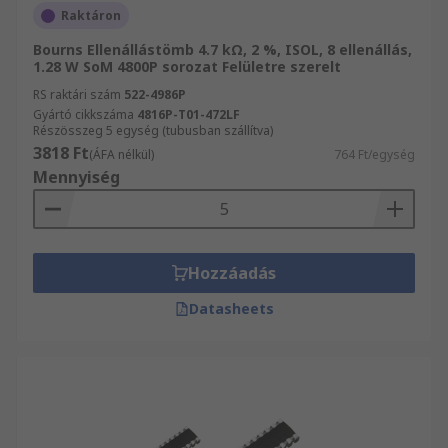
Raktáron
Bourns Ellenállástömb 4.7 kΩ, 2 %, ISOL, 8 ellenállás,
1.28 W SoM 4800P sorozat Felületre szerelt
RS raktári szám
522-4986P
Gyártó cikkszáma
4816P-T01-472LF
Részösszeg 5 egység (tubusban szállítva)
3818 Ft
(ÁFA nélkül)
764 Ft/egység
Mennyiség
Hozzáadás
Datasheets