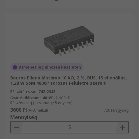
Átmenetileg nincsen készleten
Bourns Ellenállástömb 10 kΩ, 2 %, BUS, 15 ellenállás,
1.28 W SoM 4800P sorozat Felületre szerelt
RS raktári szám
742-2343
Gyártó cikkszáma
4816P-2-103LF
Részösszeg (1 csomag / 5 egység)
3600 Ft
(ÁFA nélkül)
720 Ft/egység
Mennyiség