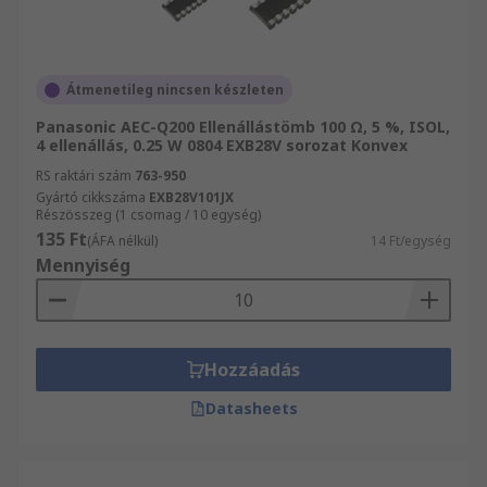
Átmenetileg nincsen készleten
Panasonic AEC-Q200 Ellenállástömb 100 Ω, 5 %, ISOL,
4 ellenállás, 0.25 W 0804 EXB28V sorozat Konvex
RS raktári szám
763-950
Gyártó cikkszáma
EXB28V101JX
Részösszeg (1 csomag / 10 egység)
135 Ft
(ÁFA nélkül)
14 Ft/egység
Mennyiség
Hozzáadás
Datasheets