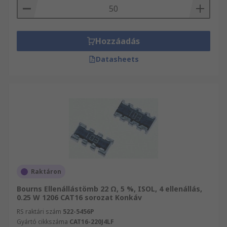
Hozzáadás
Datasheets
Raktáron
Bourns Ellenállástömb 22 Ω, 5 %, ISOL, 4 ellenállás,
0.25 W 1206 CAT16 sorozat Konkáv
RS raktári szám
522-5456P
Gyártó cikkszáma
CAT16-220J4LF