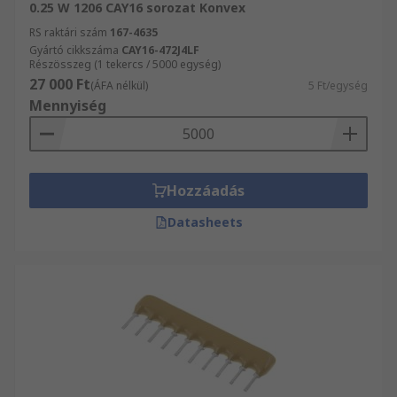
0.25 W 1206 CAY16 sorozat Konvex
RS raktári szám
167-4635
Gyártó cikkszáma
CAY16-472J4LF
Részösszeg (1 tekercs / 5000 egység)
27 000 Ft
(ÁFA nélkül)
5 Ft/egység
Mennyiség
Hozzáadás
Datasheets