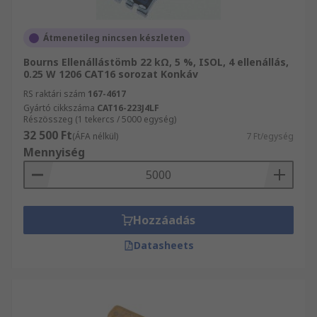
Átmenetileg nincsen készleten
Bourns Ellenállástömb 22 kΩ, 5 %, ISOL, 4 ellenállás,
0.25 W 1206 CAT16 sorozat Konkáv
RS raktári szám
167-4617
Gyártó cikkszáma
CAT16-223J4LF
Részösszeg (1 tekercs / 5000 egység)
32 500 Ft
(ÁFA nélkül)
7 Ft/egység
Mennyiség
Hozzáadás
Datasheets