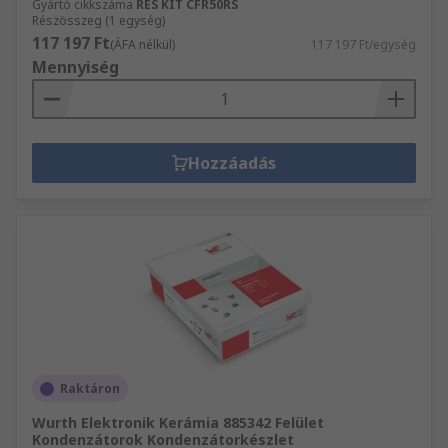
Gyártó cikkszáma
RES KIT CFR50RS
Részösszeg (1 egység)
117 197 Ft
(ÁFA nélkül)
117 197 Ft/egység
Mennyiség
Hozzáadás
Raktáron
Wurth Elektronik Kerámia 885342 Felület
Kondenzátorok Kondenzátorkészlet