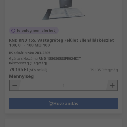
Jelenleg nem elérhet_
RND RND 155, Vastagréteg Felület Ellenálláskészlet
100, 0 → 100 MΩ 100
RS raktári szám
283-2305
Gyártó cikkszáma
RND 1550805S8FE024KIT
Részösszeg (1 egység)
79 135 Ft
(ÁFA nélkül)
79 135 Ft/egység
Mennyiség
Hozzáadás