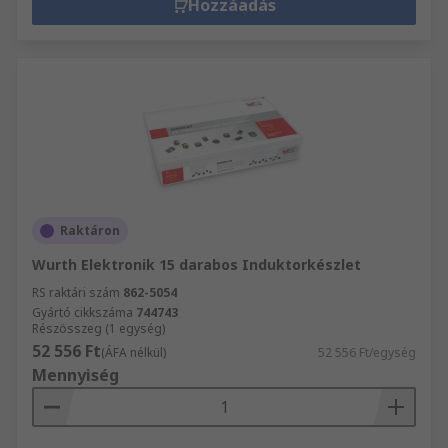
Hozzáadás
Raktáron
Wurth Elektronik 15 darabos Induktorkészlet
RS raktári szám
862-5054
Gyártó cikkszáma
744743
Részösszeg (1 egység)
52 556 Ft
(ÁFA nélkül)
52 556 Ft/egység
Mennyiség