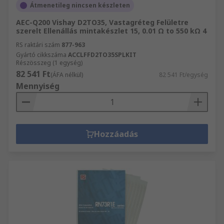
Átmenetileg nincsen készleten
AEC-Q200 Vishay D2TO35, Vastagréteg Felületre
szerelt Ellenállás mintakészlet 15, 0.01 Ω to 550 kΩ 4
RS raktári szám
877-963
Gyártó cikkszáma
ACCLFFD2TO35SPLKIT
Részösszeg (1 egység)
82 541 Ft
(ÁFA nélkül)
82 541 Ft/egység
Mennyiség
Hozzáadás