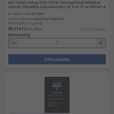
AEC-Q200 Vishay DTO D2TO, Vastagréteg Felületre
szerelt Ellenállás mintakészlet 12, 0.01 Ω to 550 kΩ 4
RS raktári szám
877-964
Gyártó cikkszáma
ACCLFFDTOSPLKIT
Részösszeg (1 egység)
89 514 Ft
(ÁFA nélkül)
89 514 Ft/egység
Mennyiség
Hozzáadás