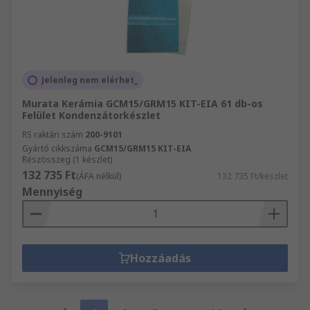
Jelenleg nem elérhet_
Murata Kerámia GCM15/GRM15 KIT-EIA 61 db-os
Felület Kondenzátorkészlet
RS raktári szám
200-9101
Gyártó cikkszáma
GCM15/GRM15 KIT-EIA
Részösszeg (1 készlet)
132 735 Ft
(ÁFA nélkül)
132 735 Ft/készlet
Mennyiség
Hozzáadás