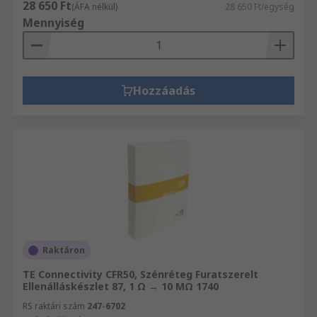
28 650 Ft
(ÁFA nélkül)
28 650 Ft/egység
Mennyiség
Hozzáadás
Raktáron
TE Connectivity CFR50, Szénréteg Furatszerelt
Ellenálláskészlet 87, 1 Ω → 10 MΩ 1740
RS raktári szám
247-6702