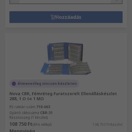
Hozzáadás
Átmenetileg nincsen készleten
Nova CBR, Fémréteg Furatszerelt Ellenálláskészlet
288, 1 Ω to 1 MΩ
RS raktári szám
710-063
Gyártó cikkszáma
CBR-31
Részösszeg (1 készlet)
108 750 Ft
(ÁFA nélkül)
108 750 Ft/készlet
Mennyiség