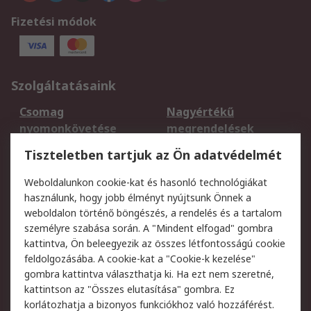
Fizetési módok
Szolgáltatásaink
Csomag
Nagyértékű
nyomonkövetése
megrendelések
Regisztráció
Szállítás
Tiszteletben tartjuk az Ön adatvédelmét
Termékvisszaküldés
Ütemezett szállítás
Weboldalunkon cookie-kat és hasonló technológiákat
Szolgáltatások
használunk, hogy jobb élményt nyújtsunk Önnek a
weboldalon történő böngészés, a rendelés és a tartalom
Jogi
személyre szabása során. A "Mindent elfogad" gombra
kattintva, Ön beleegyezik az összes létfontosságú cookie
Adatvédelmi
Az RS értékesítési
feldolgozásába. A cookie-kat a "Cookie-k kezelése"
szabályzat
feltételei
gombra kattintva választhatja ki. Ha ezt nem szeretné,
Cookie szabályzat
Email biztonság
kattintson az "Összes elutasítása" gombra. Ez
Webhelyre vonatkozó
Weboldal felhasználói
korlátozhatja a bizonyos funkciókhoz való hozzáférést.