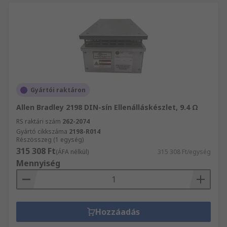
Gyártói raktáron
Allen Bradley 2198 DIN-sín Ellenálláskészlet, 9.4 Ω
RS raktári szám
262-2074
Gyártó cikkszáma
2198-R014
Részösszeg (1 egység)
315 308 Ft
(ÁFA nélkül)
315 308 Ft/egység
Mennyiség
Hozzáadás