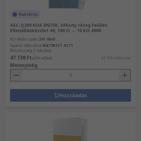
Raktáron
AEC-Q200 KOA RN73R, Vékony réteg Felület
Ellenálláskészlet 49, 100 Ω → 10 kΩ 4900
RS raktári szám
241-0641
Gyártó cikkszáma
RN73R1ET-KIT1
Részösszeg (1 készlet)
47 738 Ft
(ÁFA nélkül)
47 738 Ft/készlet
Mennyiség
Hozzáadás