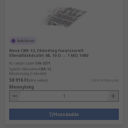
Raktáron
Nova CBR-12, Fémréteg Furatszerelt
Ellenálláskészlet 48, 10 Ω → 1 MΩ 1480
RS raktári szám
156-2571
Gyártó cikkszáma
CBR-12
Részösszeg (1 készlet)
58 916 Ft
(ÁFA nélkül)
58 916 Ft/készlet
Mennyiség
Hozzáadás