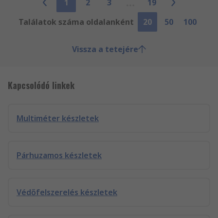
1
2
3
19
Találatok száma oldalanként
20
50
100
Vissza a tetejére
Kapcsolódó linkek
Multiméter készletek
Párhuzamos készletek
Védőfelszerelés készletek