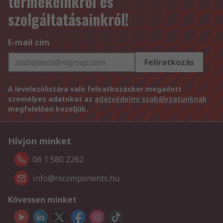
termékeinkről és
szolgáltatásainkról!
E-mail cím
Feliratkozás
A levelezőlistára való feliratkozáskor megadott
személyes adatokat az
adatvédelmi szabályzatunknak
megfelelően kezeljük.
Hívjon minket
06 1 580 2262
info@rscomponents.hu
Kövessen minket