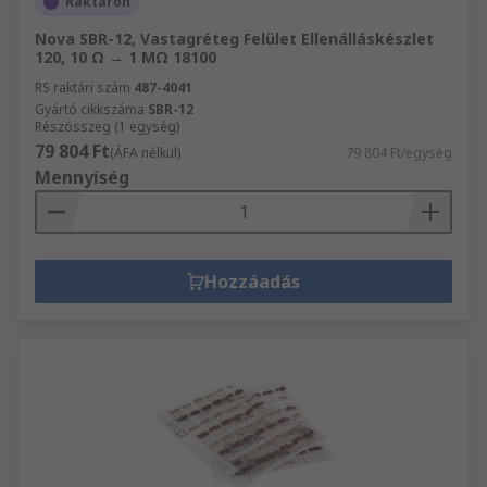
Raktáron
Nova SBR-12, Vastagréteg Felület Ellenálláskészlet
120, 10 Ω → 1 MΩ 18100
RS raktári szám
487-4041
Gyártó cikkszáma
SBR-12
Részösszeg (1 egység)
79 804 Ft
(ÁFA nélkül)
79 804 Ft/egység
Mennyiség
Hozzáadás