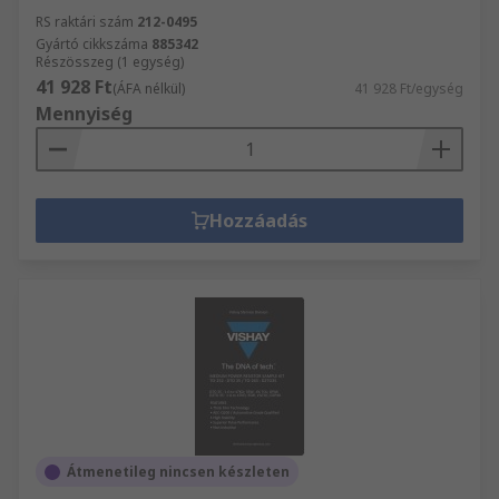
RS raktári szám
212-0495
Gyártó cikkszáma
885342
Részösszeg (1 egység)
41 928 Ft
(ÁFA nélkül)
41 928 Ft/egység
Mennyiség
Hozzáadás
Átmenetileg nincsen készleten