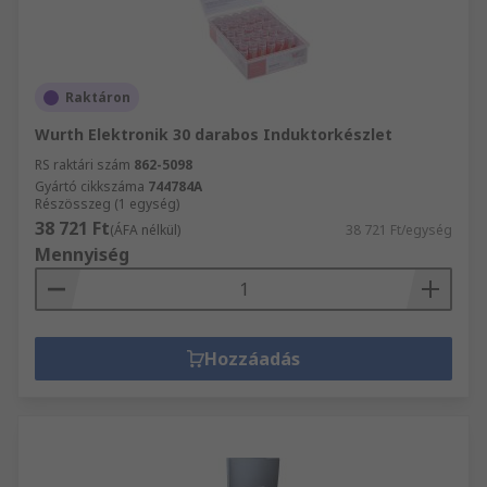
Raktáron
Wurth Elektronik 30 darabos Induktorkészlet
RS raktári szám
862-5098
Gyártó cikkszáma
744784A
Részösszeg (1 egység)
38 721 Ft
(ÁFA nélkül)
38 721 Ft/egység
Mennyiség
Hozzáadás