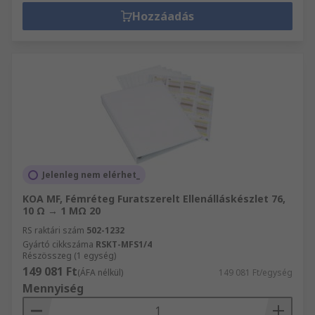
Hozzáadás
Jelenleg nem elérhet_
KOA MF, Fémréteg Furatszerelt Ellenálláskészlet 76,
10 Ω → 1 MΩ 20
RS raktári szám
502-1232
Gyártó cikkszáma
RSKT-MFS1/4
Részösszeg (1 egység)
149 081 Ft
(ÁFA nélkül)
149 081 Ft/egység
Mennyiség