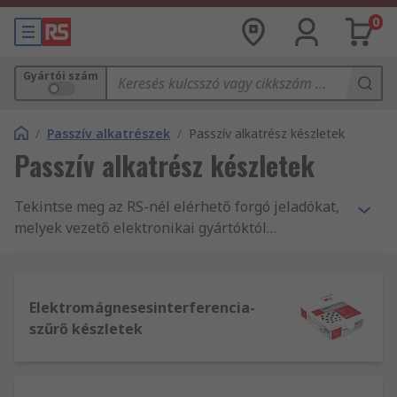
0
Gyártói szám
/
Passzív alkatrészek
/
Passzív alkatrész készletek
Passzív alkatrész készletek
Tekintse meg az RS-nél elérhető forgó jeladókat,
melyek vezető elektronikai gyártóktól
származnak.Továbbá látogasson el az
elektronikai portálunkba, ahonnan ingyenes
tervezőeszközöket tölthet le, melyekkel
Elektromágnesesinterferencia-
rendkívüli támogatást nyújtunk ügyfeleinknek!
szűrő készletek