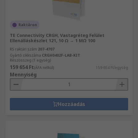
Raktáron
TE Connectivity CRGH, Vastagréteg Felület
Ellenálláskészlet 121, 10 Ω → 1 MΩ 100
RS raktári szám
207-4707
Gyártó cikkszáma
CRGH0402F-LAB-KIT
Részösszeg (1 egység)
159 654 Ft
(ÁFA nélkül)
159 654 Ft/egység
Mennyiség
Hozzáadás