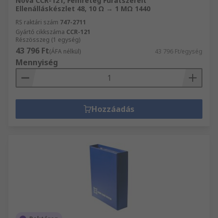
Nova CCR-121, Fémréteg Furatszerelt
Ellenálláskészlet 48, 10 Ω → 1 MΩ 1440
RS raktári szám
747-2711
Gyártó cikkszáma
CCR-121
Részösszeg (1 egység)
43 796 Ft
(ÁFA nélkül)
43 796 Ft/egység
Mennyiség
Hozzáadás