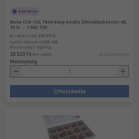
Raktáron
Nova CCR-122, Fémréteg Axiális Ellenálláskészlet 48,
10 Ω → 1 MΩ 720
RS raktári szám
747-2714
Gyártó cikkszáma
CCR-122
Részösszeg (1 egység)
28 523 Ft
(ÁFA nélkül)
28 523 Ft/egység
Mennyiség
Hozzáadás