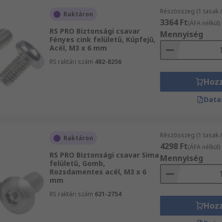
Részösszeg (1 tasak 
Raktáron
3364 Ft
(ÁFA nélkül)
RS PRO Biztonsági csavar
Mennyiség
Fényes cink felületű, Kúpfejű,
Acél, M3 x 6 mm
RS raktári szám
482-8256
Hoz
Data
Részösszeg (1 tasak 
Raktáron
4298 Ft
(ÁFA nélkül)
RS PRO Biztonsági csavar Sima
Mennyiség
felületű, Gomb,
Rozsdamentes acél, M3 x 6
mm
RS raktári szám
621-2754
Hoz