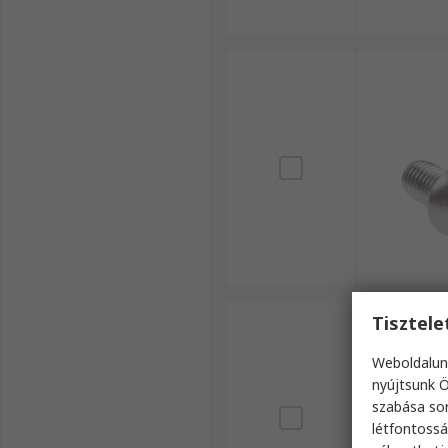
Tisztel
Weboldalun
nyújtsunk Ö
szabása sor
létfontossá