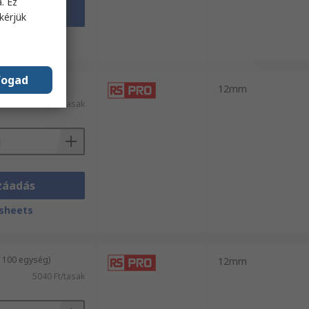
. Ez
záadás
kérjük
sheets
fogad
/ 100 egység)
12mm
6728 Ft/tasak
záadás
sheets
/ 100 egység)
12mm
5040 Ft/tasak