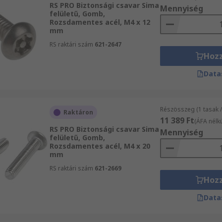
RS PRO Biztonsági csavar Sima
Mennyiség
felületű, Gomb,
Rozsdamentes acél, M4 x 12
mm
RS raktári szám
621-2647
Hoz
Data
Részösszeg (1 tasak 
Raktáron
11 389 Ft
(ÁFA nélkü
RS PRO Biztonsági csavar Sima
Mennyiség
felületű, Gomb,
Rozsdamentes acél, M4 x 20
mm
RS raktári szám
621-2669
Hoz
Data