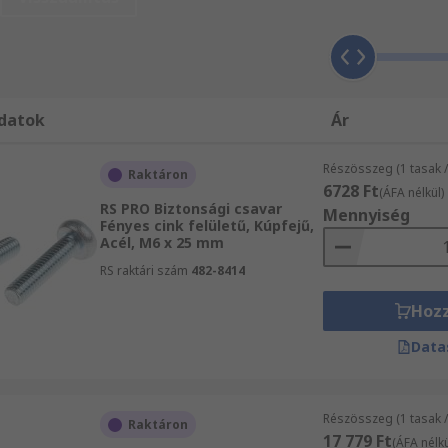
rok és egyéb kiegészítő árucikkek másnapi kiszállításából.
supán egy-egy árucikket rendel, mindenképpen részesülhet a
asabb szintű elvárásainak is megfelelnek. Kérjük, vásárlás
ben áttekinti az RS weboldalát, meg fogja találni a műszaki
zes Csavarok és kiegészítő termék illetve azok felhasználá
datok
Ár
omború fejű süllyesztett, anyás csavarok és kiegészítő te
nnyiséget, és a felhasználhatóságot, nyerjen a működtetésü
Részösszeg (1 tasak 
Raktáron
6728 Ft
(ÁFA nélkül)
RS PRO Biztonsági csavar
Mennyiség
Fényes cink felületű, Kúpfejű,
Acél, M6 x 25 mm
RS raktári szám
482-8414
Hoz
Data
Részösszeg (1 tasak 
Raktáron
17 779 Ft
(ÁFA nélkü