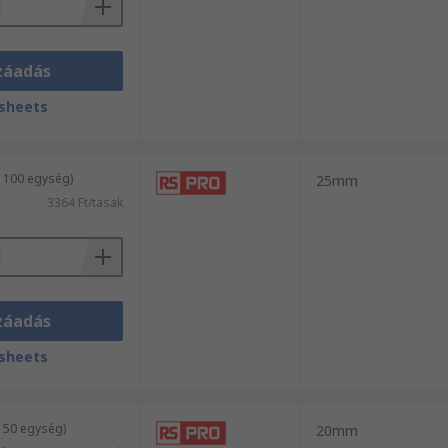
záadás
sheets
/ 100 egység)
25mm
3364 Ft/tasak
záadás
sheets
 50 egység)
20mm