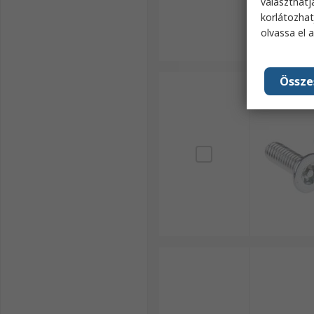
választhatj
korlátozhat
olvassa el 
Össze