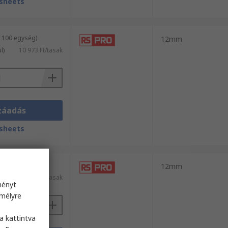
sheets
/ 100 egység)
12mm
l)
10 973 Ft/tasak
záadás
sheets
 50 egység)
12mm
8831 Ft/tasak
ményt
emélyre
s
a kattintva