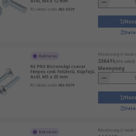
Acél, M4 x 12 mm
RS raktári szám
482-8329
Hoz
Data
Részösszeg (1 tasak 
Raktáron
3364 Ft
(ÁFA nélkül)
RS PRO Biztonsági csavar
Mennyiség
Fényes cink felületű, Kúpfejű,
Acél, M5 x 25 mm
RS raktári szám
482-8379
Hoz
Data
Részösszeg (1 tasak /
Raktáron