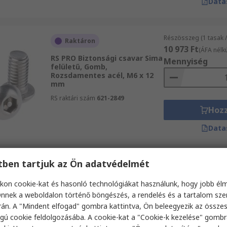
Data
Részösszeg (1 tasak 
Raktáron
10 973 Ft
(ÁFA nélkü
RS PRO Biztonsági csavar Sima
Mennyiség
felületű, Gomb,
Rozsdamentes acél, M6 x 12
mm
RS raktári szám
621-2849
Hoz
Data
etben tartjuk az Ön adatvédelmét
Részösszeg (1 tasak /
Raktáron
8831 Ft
(ÁFA nélkül)
kon cookie-kat és hasonló technológiákat használunk, hogy jobb él
RS PRO Biztonsági csavar Sima
Mennyiség
felületű, Gomb,
nnek a weboldalon történő böngészés, a rendelés és a tartalom sz
Rozsdamentes acél, M5 x 12
án. A "Mindent elfogad" gombra kattintva, Ön beleegyezik az össze
mm
gú cookie feldolgozásába. A cookie-kat a "Cookie-k kezelése" gombr
RS raktári szám
621-2681