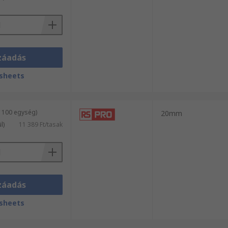
záadás
sheets
/ 100 egység)
20mm
l)
11 389 Ft/tasak
záadás
sheets