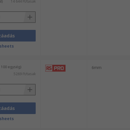
l)
14 644 Ft/tasak
záadás
sheets
/ 100 egység)
6mm
5269 Ft/tasak
záadás
sheets