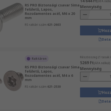
14 644 Ft
(ÁFA nélkü
RS PRO Biztonsági csavar Sima
Mennyiség
felületű, Lapos,
Rozsdamentes acél, M6 x 20
mm
RS raktári szám
621-2603
Hoz
Data
Részösszeg (1 tasak 
Raktáron
5269 Ft
(ÁFA nélkül)
RS PRO Biztonsági csavar Sima
Mennyiség
felületű, Lapos,
Rozsdamentes acél, M4 x 6
mm
RS raktári szám
621-2530
Hoz
Data