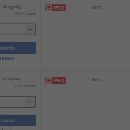
/ 100 egység)
6mm
3364 Ft/tasak
záadás
sheets
/ 100 egység)
6mm
4298 Ft/tasak
záadás