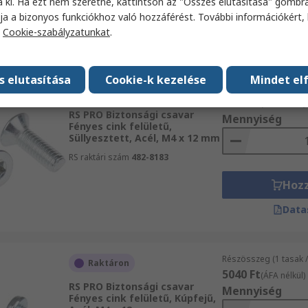
a ki. Ha ezt nem szeretné, kattintson az "Összes elutasítása" gombra
Hoz
ja a bizonyos funkciókhoz való hozzáférést. További információkért, 
a
Cookie-szabályzatunkat
.
Data
s elutasítása
Cookie-k kezelése
Mindet el
Részösszeg (1 tasak 
Jelenleg nem elérhet_
6728 Ft
(ÁFA nélkül)
RS PRO Biztonsági csavar
Mennyiség
Fényes cink felületű,
Süllyesztett, Acél, M4 x 12 mm
RS raktári szám
482-8183
Hoz
Data
Részösszeg (1 tasak 
Raktáron
5040 Ft
(ÁFA nélkül)
RS PRO Biztonsági csavar
Mennyiség
Fényes cink felületű, Kúpfejű,