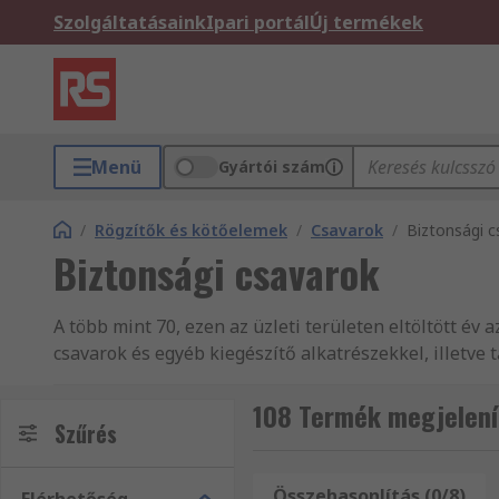
Szolgáltatásaink
Ipari portál
Új termékek
Menü
Gyártói szám
/
Rögzítők és kötőelemek
/
Csavarok
/
Biztonsági c
Biztonsági csavarok
A több mint 70, ezen az üzleti területen eltöltött év
csavarok és egyéb kiegészítő alkatrészekkel, illetve
egyéb kiegészítő és másCsavarok és kiegészítő term
termékeink minőségében és remek vevőszolgálatunkba
108 Termék megjelení
Szűrés
kiegészítő. Biztonsági csavarok és egyéb kiegészítő
forgalmazza, mint pl. Rögzítő és kötőelemekhez való
Gépészeti termékek és eszközök árucikk-választékunk
Összehasonlítás (0/8)