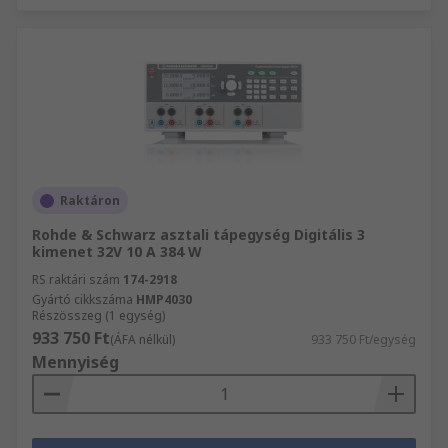
Raktáron
Rohde & Schwarz asztali tápegység Digitális 3
kimenet 32V 10 A 384 W
RS raktári szám
174-2918
Gyártó cikkszáma
HMP4030
Részösszeg (1 egység)
933 750 Ft
(ÁFA nélkül)
933 750 Ft/egység
Mennyiség