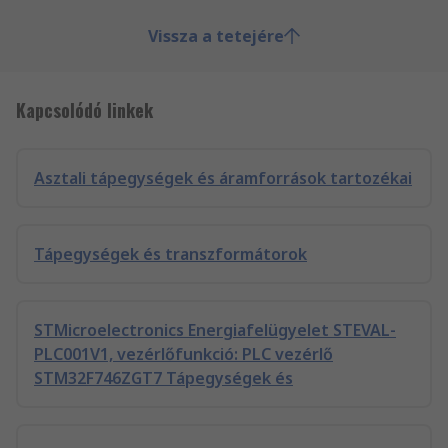
Vissza a tetejére
Kapcsolódó linkek
Asztali tápegységek és áramforrások tartozékai
Tápegységek és transzformátorok
STMicroelectronics Energiafelügyelet STEVAL-
PLC001V1, vezérlőfunkció: PLC vezérlő
STM32F746ZGT7 Tápegységek és