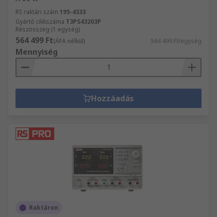
RS raktári szám
195-4333
Gyártó cikkszáma
T3PS43203P
Részösszeg (1 egység)
564 499 Ft
(ÁFA nélkül)
564 499 Ft/egység
Mennyiség
Hozzáadás
Raktáron