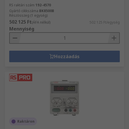
RS raktári szám
192-4570
Gyártó cikkszáma
BK8500B
Részösszeg (1 egység)
502 125 Ft
(ÁFA nélkül)
502 125 Ft/egység
Mennyiség
Hozzáadás
Raktáron