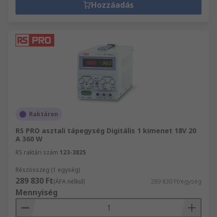
Hozzáadás
Raktáron
RS PRO asztali tápegység Digitális 1 kimenet 18V 20
A 360 W
RS raktári szám
123-3825
Részösszeg (1 egység)
289 830 Ft
(ÁFA nélkül)
289 830 Ft/egység
Mennyiség