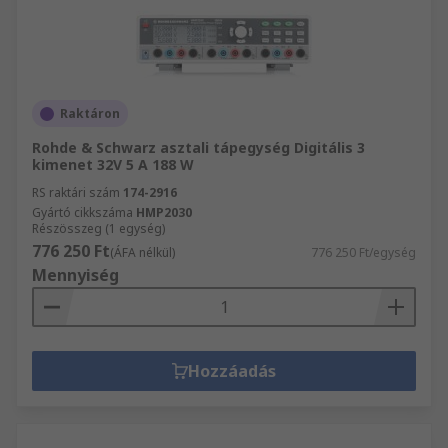
Raktáron
Rohde & Schwarz asztali tápegység Digitális 3
kimenet 32V 5 A 188 W
RS raktári szám
174-2916
Gyártó cikkszáma
HMP2030
Részösszeg (1 egység)
776 250 Ft
(ÁFA nélkül)
776 250 Ft/egység
Mennyiség
Hozzáadás