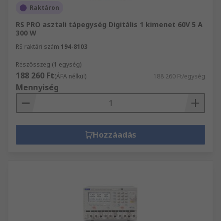
Raktáron
RS PRO asztali tápegység Digitális 1 kimenet 60V 5 A
300 W
RS raktári szám
194-8103
Részösszeg (1 egység)
188 260 Ft
(ÁFA nélkül)
188 260 Ft/egység
Mennyiség
Hozzáadás