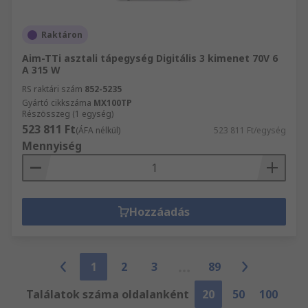
Raktáron
Aim-TTi asztali tápegység Digitális 3 kimenet 70V 6
A 315 W
RS raktári szám
852-5235
Gyártó cikkszáma
MX100TP
Részösszeg (1 egység)
523 811 Ft
(ÁFA nélkül)
523 811 Ft/egység
Mennyiség
Hozzáadás
1
2
3
89
Találatok száma oldalanként
20
50
100