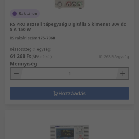
Raktáron
RS PRO asztali tápegység Digitális 5 kimenet 30V dc
5 A 150 W
RS raktári szám
175-7368
Részösszeg (1 egység)
61 268 Ft
(ÁFA nélkül)
61 268 Ft/egység
Mennyiség
Hozzáadás