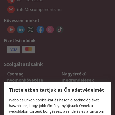
info@rscomponents.hu
Kövessen minket
Fizetési módok
Szolgáltatásaink
Csomag
Nagyértékű
nyomonkövetése
megrendelések
Regisztráció
Szállítás
Tiszteletben tartjuk az Ön adatvédelmét
Termékvisszaküldés
Ütemezett szállítás
Weboldalunkon cookie-kat és hasonló technológiákat
Szolgáltatások
használunk, hogy jobb élményt nyújtsunk Önnek a
weboldalon történő böngészés, a rendelés és a tartalom
Jogi