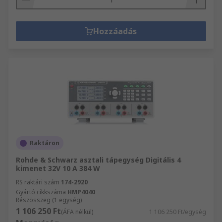
Hozzáadás
Raktáron
Rohde & Schwarz asztali tápegység Digitális 4
kimenet 32V 10 A 384 W
RS raktári szám
174-2920
Gyártó cikkszáma
HMP4040
Részösszeg (1 egység)
1 106 250 Ft
(ÁFA nélkül)
1 106 250 Ft/egység