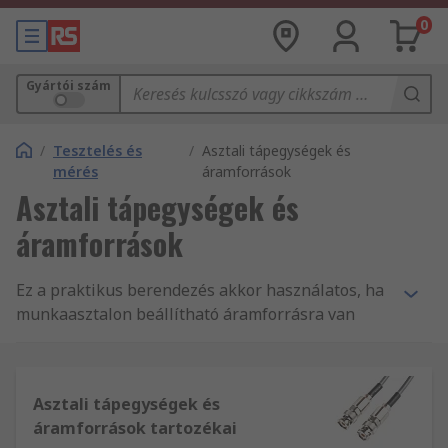
0
Gyártói szám
/
Tesztelés és
/
Asztali tápegységek és
mérés
áramforrások
Asztali tápegységek és
áramforrások
Ez a praktikus berendezés akkor használatos, ha
munkaasztalon beállítható áramforrásra van
szükség saját tápkábellel és kimeneti
csatlakozási módjával. Különösen hasznosak az
elektronikai alkalmazások számára, például
Asztali tápegységek és
olyan áramkörök tesztelésére, amelyek
áramforrások tartozékai
különböző feszültségen igényelnek áramforrást.