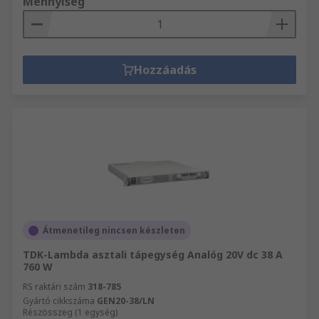
Mennyiség
Hozzáadás
Átmenetileg nincsen készleten
TDK-Lambda asztali tápegység Analóg 20V dc 38 A
760 W
RS raktári szám
318-785
Gyártó cikkszáma
GEN20-38/LN
Részösszeg (1 egység)