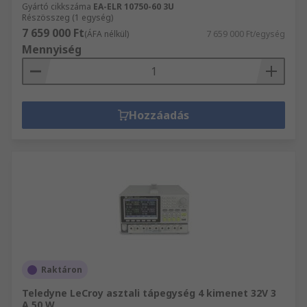
Gyártó cikkszáma
EA-ELR 10750-60 3U
Részösszeg (1 egység)
7 659 000 Ft
(ÁFA nélkül)
7 659 000 Ft/egység
Mennyiség
Hozzáadás
Raktáron
Teledyne LeCroy asztali tápegység 4 kimenet 32V 3
A 50 W