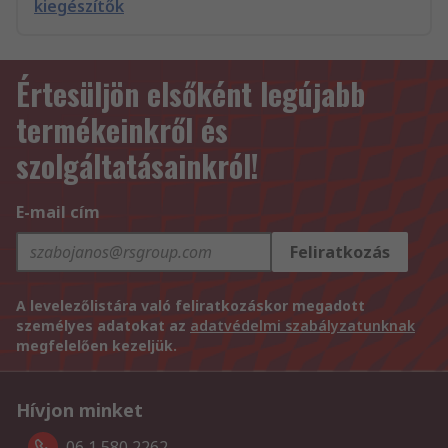
kiegészítők
Értesüljön elsőként legújabb
termékeinkről és
szolgáltatásainkról!
E-mail cím
Feliratkozás
A levelezőlistára való feliratkozáskor megadott
személyes adatokat az
adatvédelmi szabályzatunknak
megfelelően kezeljük.
Hívjon minket
06 1 580 2262