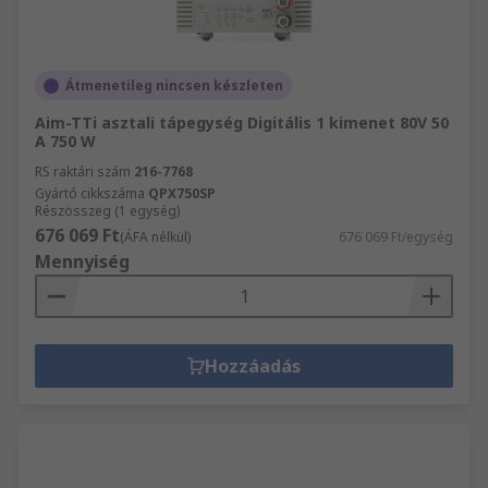
Átmenetileg nincsen készleten
Aim-TTi asztali tápegység Digitális 1 kimenet 80V 50
A 750 W
RS raktári szám
216-7768
Gyártó cikkszáma
QPX750SP
Részösszeg (1 egység)
676 069 Ft
(ÁFA nélkül)
676 069 Ft/egység
Mennyiség
Hozzáadás