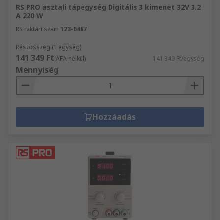
RS PRO asztali tápegység Digitális 3 kimenet 32V 3.2
A 220 W
RS raktári szám
123-6467
Részösszeg (1 egység)
141 349 Ft
(ÁFA nélkül)
141 349 Ft/egység
Mennyiség
Hozzáadás