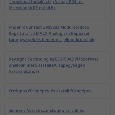
Termikus áthidaló chip Vishay PIN- és
lézerdiódák RF erősítők,
Phoenix Contact 2905203 Modulhordozó,
Rögzítőtartó MACX Analog Ex i Repeater
tápegységek és bemeneti jelkondicionálók
Keysight Technologies E36150ADVU Szoftver
önállóan mérő asztali DC tápegységek
használatához)
Oszlopos fúrógépek és asztali fúrógépek
Siemens Asztali számítógép tartók és