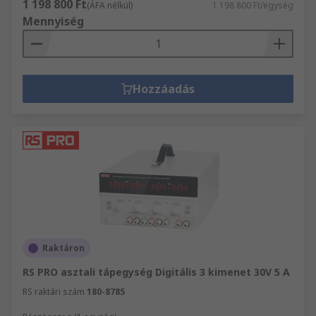
kimeneti feszültség ne ingadozzon, amikor
1 198 800 Ft
(ÁFA nélkül)
1 198 800 Ft/egység
a terhelés növekszik vagy megszűnik. Ez
Mennyiség
akkor fontos, ha a teszteredmények nem
ismételhetők meg.
Hozzáadás
Raktáron
RS PRO asztali tápegység Digitális 3 kimenet 30V 5 A
RS raktári szám
180-8785