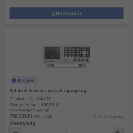
Hozzáadás
Raktáron
Rohde & Schwarz asztali tápegység
RS raktári szám
136-035
Gyártó cikkszáma
NGC101-G
Részösszeg (1 egység)
789 328 Ft
(ÁFA nélkül)
789 328 Ft/egység
Mennyiség