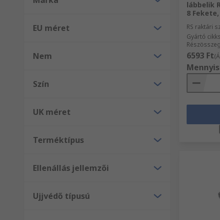
Márka
lábbelik
8 Fekete,
EU méret
RS raktári 
Gyártó cik
Részösszeg 
6593 Ft
Nem
(Á
Mennyis
Szín
UK méret
Terméktípus
Ellenállás jellemzői
Ujjvédő típusú