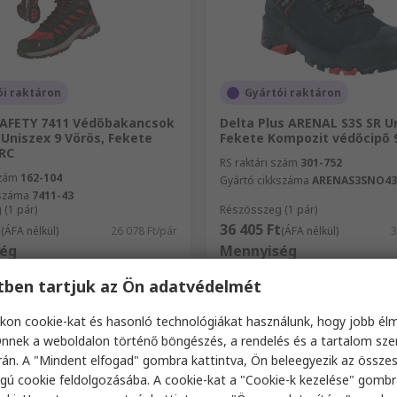
ói raktáron
Gyártói raktáron
AFETY 7411 Védőbakancsok
Delta Plus ARENAL S3S SR U
Uniszex 9 Vörös, Fekete
Fekete Kompozit védőcipő 
SRC
RS raktári szám
301-752
szám
162-104
Gyártó cikkszáma
ARENAS3SNO43
kszáma
7411-43
(1 pár)
Részösszeg (1 pár)
t
36 405 Ft
(ÁFA nélkül)
26 078 Ft/pár
(ÁFA nélkül)
3
ég
Mennyiség
etben tartjuk az Ön adatvédelmét
kon cookie-kat és hasonló technológiákat használunk, hogy jobb él
Hozzáadás
Hozzáadás
nnek a weboldalon történő böngészés, a rendelés és a tartalom sz
án. A "Mindent elfogad" gombra kattintva, Ön beleegyezik az össze
Összehasonlítás
Összehasonlítá
gú cookie feldolgozásába. A cookie-kat a "Cookie-k kezelése" gombr