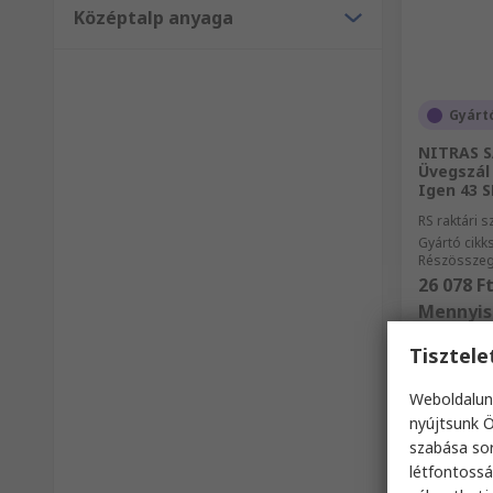
Középtalp anyaga
Gyárt
NITRAS S
Üvegszál 
Igen 43 
RS raktári 
Gyártó cik
Részösszeg 
26 078 F
Mennyis
Tisztel
Weboldalun
nyújtsunk Ö
szabása sor
létfontossá