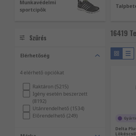
Munkavédelmi
Talpbet
sportcipők
16419 T
Szűrés
Elérhetőség
4 elérhető opciókat
Raktáron (5215)
Igény esetén beszerzett
(8192)
Utánrendelhető (1534)
Előrendelhető (249)
Gyárt
Delta Pl
Lökéscsi