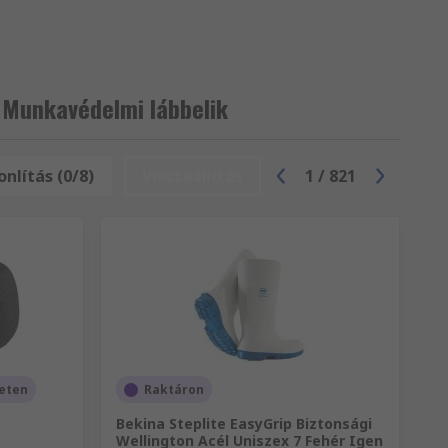
 Munkavédelmi lábbelik
nlítás (0/8)
Visszaállítás
1
/
821
leten
Raktáron
Bekina Steplite EasyGrip Biztonsági
Wellington Acél Uniszex 7 Fehér Igen