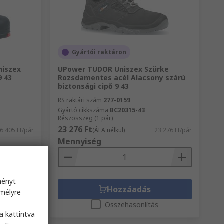
Gyártói raktáron
niszex
UPower TUDOR Uniszex Szürke
9 43
Rozsdamentes acél Alacsony szárú
biztonsági cipő 9 43
RS raktári szám
277-0159
Gyártó cikkszáma
BC20315-43
Részösszeg (1 pár)
23 276 Ft
6 405 Ft/pár
(ÁFA nélkül)
23 276 Ft/pár
Mennyiség
ményt
Hozzáadás
emélyre
s
s
Összehasonlítás
a kattintva