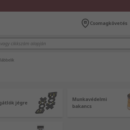
Csomagkövetés
lábbelik
Munkavédelmi
gátlók jégre
bakancs