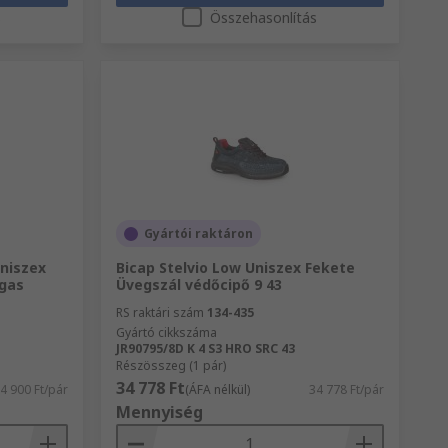
s
Összehasonlítás
Gyártói raktáron
niszex
Bicap Stelvio Low Uniszex Fekete
gas
Üvegszál védőcipő 9 43
RS raktári szám
134-435
Gyártó cikkszáma
JR90795/8D K 4 S3 HRO SRC 43
Részösszeg (1 pár)
34 778 Ft
4 900 Ft/pár
(ÁFA nélkül)
34 778 Ft/pár
Mennyiség