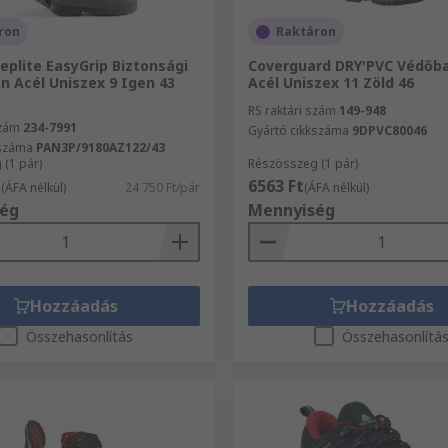
ron
Raktáron
eplite EasyGrip Biztonsági
Coverguard DRY'PVC Védőb
n Acél Uniszex 9 Igen 43
Acél Uniszex 11 Zöld 46
RS raktári szám
149-948
szám
234-7991
Gyártó cikkszáma
9DPVC80046
kszáma
PAN3P/9180AZ122/43
(1 pár)
Részösszeg (1 pár)
t
6563 Ft
(ÁFA nélkül)
24 750 Ft/pár
(ÁFA nélkül)
ég
Mennyiség
Hozzáadás
Hozzáadás
Összehasonlítás
Összehasonlítá