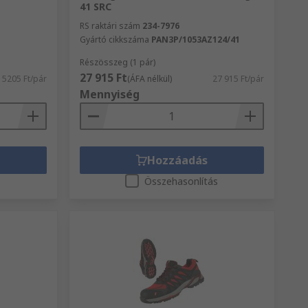
41 SRC
RS raktári szám
234-7976
Gyártó cikkszáma
PAN3P/1053AZ124/41
Részösszeg (1 pár)
27 915 Ft
5205 Ft/pár
(ÁFA nélkül)
27 915 Ft/pár
Mennyiség
Hozzáadás
s
Összehasonlítás