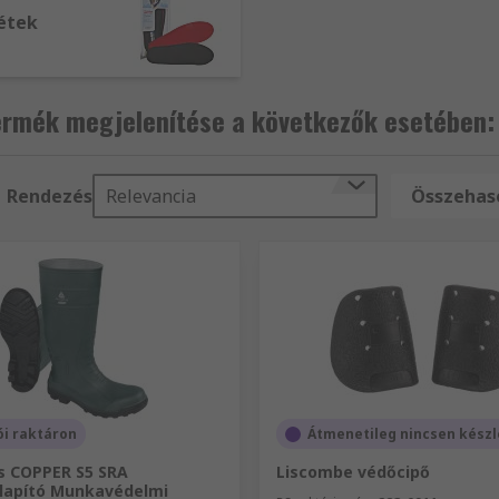
étek
ermék megjelenítése a következők esetében:
Rendezés
Relevancia
Összehaso
ói raktáron
Átmenetileg nincsen kész
us COPPER S5 SRA
Liscombe védőcipő
llapító Munkavédelmi