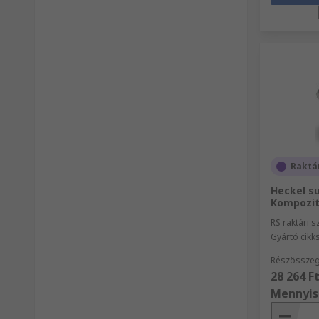
Raktá
Heckel su
Kompozit
RS raktári 
Gyártó cik
Részösszeg 
28 264 F
Mennyis