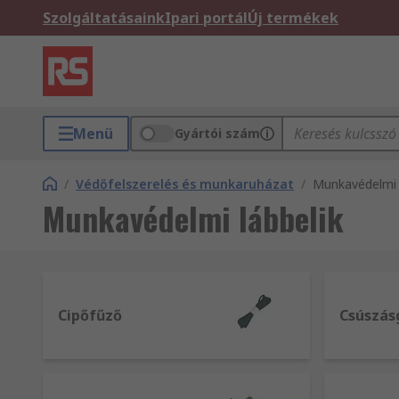
Szolgáltatásaink
Ipari portál
Új termékek
Menü
Gyártói szám
/
Védőfelszerelés és munkaruházat
/
Munkavédelmi 
Munkavédelmi lábbelik
Cipőfűző
Csúszás