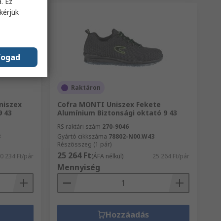
. Ez
kérjük
fogad
Raktáron
niszex
Cofra MONTI Uniszex Fekete
9 43
Alumínium Biztonsági oktató 9 43
RS raktári szám
270-9046
3
Gyártó cikkszáma
78802-N00.W43
Részösszeg (1 pár)
25 264 Ft
0 234 Ft/pár
(ÁFA nélkül)
25 264 Ft/pár
Mennyiség
Hozzáadás