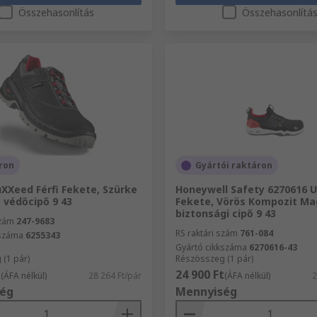
Összehasonlítás
Összehasonlítá
ron
Gyártói raktáron
XXeed Férfi Fekete, Szürke
Honeywell Safety 6270616 U
 védőcipő 9 43
Fekete, Vörös Kompozit Ma
biztonsági cipő 9 43
szám
247-9683
RS raktári szám
761-084
kszáma
6255343
Gyártó cikkszáma
6270616-43
(1 pár)
Részösszeg (1 pár)
t
24 900 Ft
(ÁFA nélkül)
28 264 Ft/pár
(ÁFA nélkül)
2
ég
Mennyiség