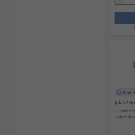
Jelenl
Jalas Fek
RS raktári 
Gyártó cik