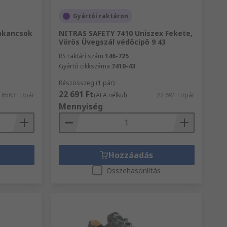
Gyártói raktáron
akancsok
NITRAS SAFETY 7410 Uniszex Fekete,
Vörös Üvegszál védőcipő 9 43
RS raktári szám
146-725
Gyártó cikkszáma
7410-43
Részösszeg (1 pár)
22 691 Ft
6563 Ft/pár
(ÁFA nélkül)
22 691 Ft/pár
Mennyiség
Hozzáadás
s
Összehasonlítás