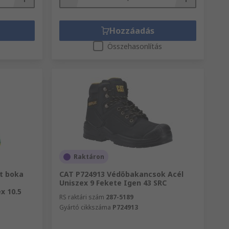
Hozzáadás
s
Összehasonlítás
Raktáron
t boka
CAT P724913 Védőbakancsok Acél
Uniszex 9 Fekete Igen 43 SRC
x 10.5
RS raktári szám
287-5189
Gyártó cikkszáma
P724913