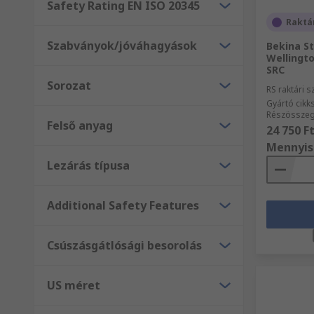
Safety Rating EN ISO 20345
Raktá
Szabványok/jóváhagyások
Bekina St
Wellingto
SRC
Sorozat
RS raktári 
Gyártó cik
Részösszeg 
Felső anyag
24 750 F
Mennyis
Lezárás típusa
Additional Safety Features
Csúszásgátlósági besorolás
US méret