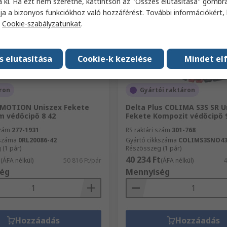
a ki. Ha ezt nem szeretné, kattintson az "Összes elutasítása" gombra
ja a bizonyos funkciókhoz való hozzáférést. További információkért, 
a
Cookie-szabályzatunkat
.
s elutasítása
Cookie-k kezelése
Mindet el
ron
Gyártói raktáron
MOTION Uniszex Fekete
Delta Plus COLIMA S3S SR U
m védőcipő 8 42
Fekete Kompozit védőcipő 
szám
277-1931
RS raktári szám
301-768
kszáma
0RL20086-42
Gyártó cikkszáma
COLIMS3SNO4
(1 pár)
Részösszeg (1 pár)
t
40 234 Ft
(ÁFA nélkül)
50 816 Ft/pár
(ÁFA nélkül)
4
ég
Mennyiség
Hozzáadás
Hozzáadás