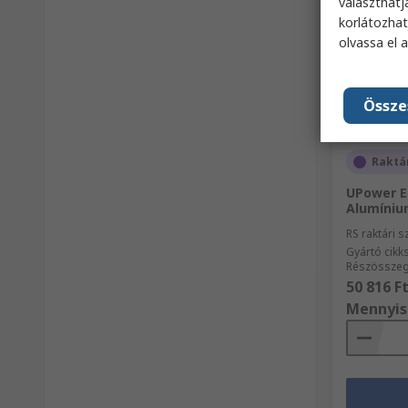
választhatj
korlátozhat
olvassa el 
Össze
Raktá
UPower E
Alumíniu
RS raktári 
Gyártó cik
Részösszeg 
50 816 F
Mennyis