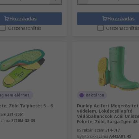
Hozzáadás
Hozzáadás
Összehasonlítás
Összehasonlítá
eg nem elérhet_
Raktáron
ete, Zöld Talpbetét 5 - 6
Dunlop Acifort Megerősítet
védelem, Lökéscsillapító
szám
281-9561
Védőbakancsok Acél Unisze
kszáma
8710M-38-39
Fekete, Zöld, Sárga Igen 45
RS raktári szám
314-017
Gyártó cikkszáma
A442AB1.45