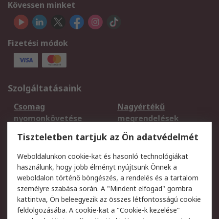
Kövessen minket
Fizetési módok
Szolgáltatásaink
Csomag
Nagyértékű
nyomonkövetése
megrendelések
Regisztráció
Szállítás
Tiszteletben tartjuk az Ön adatvédelmét
Termékvisszaküldés
Ütemezett szállítás
Weboldalunkon cookie-kat és hasonló technológiákat
Szolgáltatások
használunk, hogy jobb élményt nyújtsunk Önnek a
weboldalon történő böngészés, a rendelés és a tartalom
Jogi
személyre szabása során. A "Mindent elfogad" gombra
kattintva, Ön beleegyezik az összes létfontosságú cookie
Adatvédelmi
Az RS értékesítési
feldolgozásába. A cookie-kat a "Cookie-k kezelése"
szabályzat
feltételei