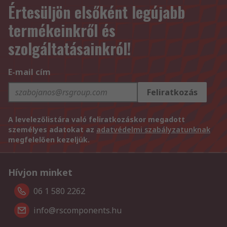
Értesüljön elsőként legújabb
termékeinkről és
szolgáltatásainkról!
E-mail cím
Feliratkozás
A levelezőlistára való feliratkozáskor megadott
személyes adatokat az
adatvédelmi szabályzatunknak
megfelelően kezeljük.
Hívjon minket
06 1 580 2262
info@rscomponents.hu