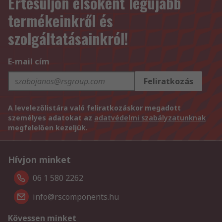
Értesüljön elsőként legújabb
termékeinkről és
szolgáltatásainkról!
E-mail cím
Feliratkozás
A levelezőlistára való feliratkozáskor megadott
személyes adatokat az
adatvédelmi szabályzatunknak
megfelelően kezeljük.
Hívjon minket
06 1 580 2262
info@rscomponents.hu
Kövessen minket