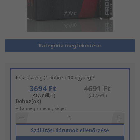
Kategória megtekintése
Részösszeg (1 doboz / 10 egység)*
3694 Ft
4691 Ft
(ÁFA nélkül)
(ÁFÁ-val)
Add
Doboz(ok)
to
Adja meg a mennyiséget
Basket
Szállítási dátumok ellenőrzése