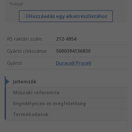
*irányár
Hozzáadás egy alkatrészlistához
RS raktári szám
:
212-4954
Gyártó cikkszáma
:
5000394136830
Gyártó
:
Duracell Procell
Jellemzők
Műszaki referencia
Engedélyezés és megfelelőség
Termékadatok