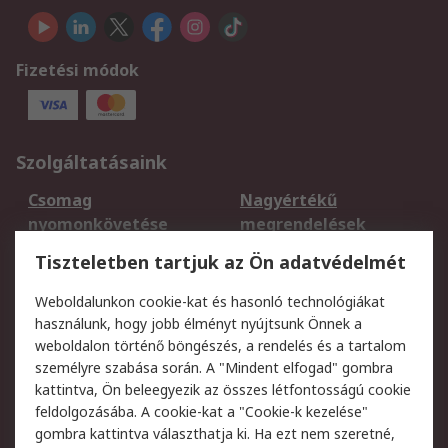
Fizetési módok
Szolgáltatásaink
Csomag
Nagyértékű
nyomonkövetése
megrendelések
Regisztráció
Szállítás
Tiszteletben tartjuk az Ön adatvédelmét
Termékvisszaküldés
Ütemezett szállítás
Weboldalunkon cookie-kat és hasonló technológiákat
Szolgáltatások
használunk, hogy jobb élményt nyújtsunk Önnek a
weboldalon történő böngészés, a rendelés és a tartalom
Jogi
személyre szabása során. A "Mindent elfogad" gombra
kattintva, Ön beleegyezik az összes létfontosságú cookie
Adatvédelmi
Az RS értékesítési
feldolgozásába. A cookie-kat a "Cookie-k kezelése"
szabályzat
feltételei
gombra kattintva választhatja ki. Ha ezt nem szeretné,