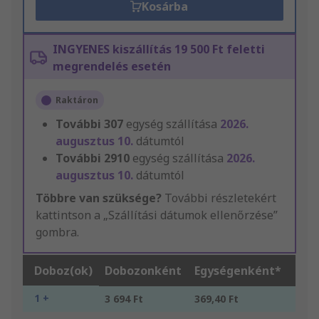
Kosárba
INGYENES kiszállítás 19 500 Ft feletti
megrendelés esetén
Raktáron
További
307
egység szállítása
2026.
augusztus 10.
dátumtól
További
2910
egység szállítása
2026.
augusztus 10.
dátumtól
Többre van szüksége?
További részletekért
kattintson a „Szállítási dátumok ellenőrzése”
gombra.
Doboz(ok)
Dobozonként
Egységenként*
1 +
3 694 Ft
369,40 Ft