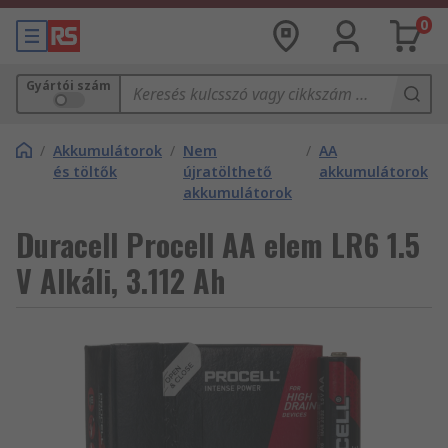
0
Gyártói szám
/
Akkumulátorok
/
Nem
/
AA
és töltők
újratölthető
akkumulátorok
akkumulátorok
Duracell Procell AA elem LR6 1.5
V Alkáli, 3.112 Ah