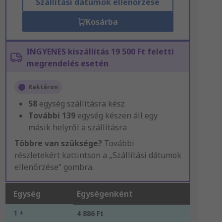
Szállítási dátumok ellenőrzése
Kosárba
INGYENES kiszállítás 19 500 Ft feletti
megrendelés esetén
Raktáron
58
egység szállításra kész
További
139
egység készen áll egy
másik helyről a szállításra
Többre van szüksége?
További
részletekért kattintson a „Szállítási dátumok
ellenőrzése” gombra.
Egység
Egységenként
1 +
4 886 Ft