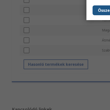
Össze
Lezá
Töm
Mag
Átmé
Szab
Hasonló termékek keresése
Kapcsolódó linkek