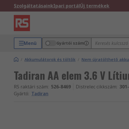
Szolgáltatásaink
Ipari portál
Új termékek
Menü
Gyártói szám
/
Akkumulátorok és töltők
/
Nem újratölthető akk
Tadiran AA elem 3.6 V Lítiu
RS raktári szám
:
526-8469
Distrelec cikkszám
:
301
Gyártó
:
Tadiran