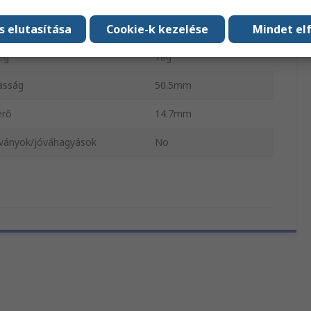
s elutasítása
Cookie-k kezelése
Mindet el
rás típusa
NYÁK
eg
18g
asság
50.5mm
rő
14.7mm
ványok/jóváhagyások
No