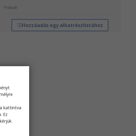
*irányár
Hozzáadás egy alkatrészlistához
ményt
emélyre
s
a kattintva
. Ez
kérjük