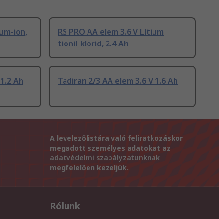
ium-ion,
RS PRO AA elem 3.6 V Lítium
tionil-klorid, 2.4 Ah
 1.2 Ah
Tadiran 2/3 AA elem 3.6 V 1.6 Ah
A levelezőlistára való feliratkozáskor
megadott személyes adatokat az
adatvédelmi szabályzatunknak
megfelelően kezeljük.
Rólunk