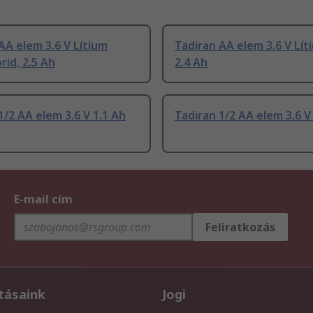
AA elem 3.6 V Lítium
Tadiran AA elem 3.6 V Lít
orid, 2.5 Ah
2.4 Ah
1/2 AA elem 3.6 V 1.1 Ah
Tadiran 1/2 AA elem 3.6 V
E-mail cím
Feliratkozás
tásaink
Jogi