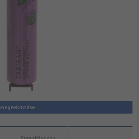
 megtekintése
Engedélyezés