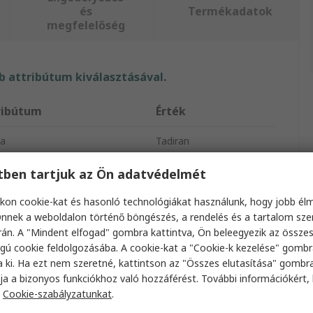
és
Termékadatok
megfelelőség
 attribútum kiválasztásával.
ribútum
Érték
a
Tadiran
zat
SL-360
etben tartjuk az Ön adatvédelmét
éktípus
AA elem
kon cookie-kat és hasonló technológiákat használunk, hogy jobb él
nnek a weboldalon történő böngészés, a rendelés és a tartalom sz
a
Lítium tionil-klorid
án. A "Mindent elfogad" gombra kattintva, Ön beleegyezik az össze
gú cookie feldolgozásába. A cookie-kat a "Cookie-k kezelése" gombr
eges feszültség
3.6V
a ki. Ha ezt nem szeretné, kattintson az "Összes elutasítása" gombra
ja a bizonyos funkciókhoz való hozzáférést. További információkért, 
mulátortöltési idő
2.4Ah
a
Cookie-szabályzatunkat
.
ozékakkumulátor
AA