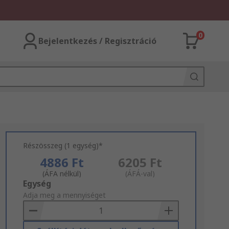
0
Bejelentkezés / Regisztráció
Részösszeg (1 egység)*
4886 Ft
6205 Ft
(ÁFA nélkül)
(ÁFÁ-val)
Add
Egység
to
Adja meg a mennyiséget
Basket