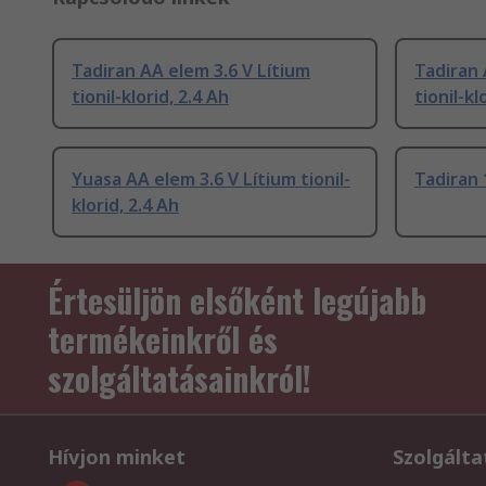
Tadiran AA elem 3.6 V Lítium
Tadiran 
tionil-klorid, 2.4 Ah
tionil-kl
Yuasa AA elem 3.6 V Lítium tionil-
Tadiran 
klorid, 2.4 Ah
Értesüljön elsőként legújabb
termékeinkről és
szolgáltatásainkról!
Hívjon minket
Szolgálta