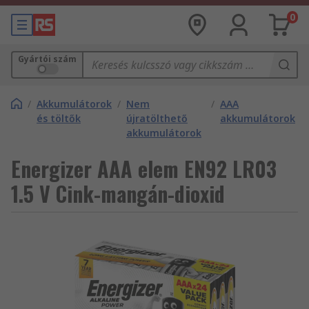
0
Gyártói szám
/
Akkumulátorok
/
Nem
/
AAA
és töltők
újratölthető
akkumulátorok
akkumulátorok
Energizer AAA elem EN92 LR03
1.5 V Cink-mangán-dioxid