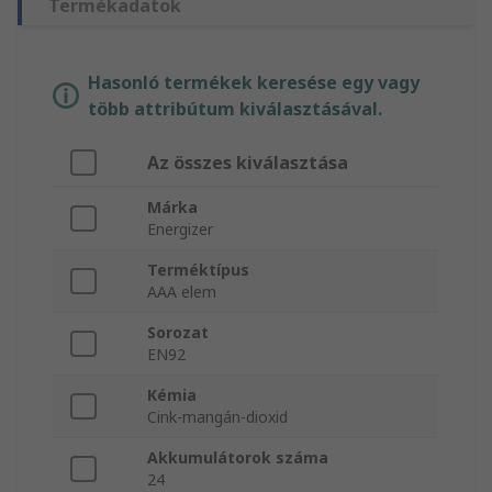
Termékadatok
Hasonló termékek keresése egy vagy
több attribútum kiválasztásával.
Az összes kiválasztása
Márka
Energizer
Terméktípus
AAA elem
Sorozat
EN92
Kémia
Cink-mangán-dioxid
Akkumulátorok száma
24