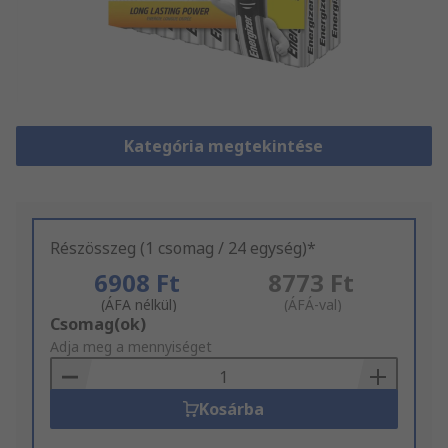
Kategória megtekintése
Részösszeg (1 csomag / 24 egység)*
6908 Ft
8773 Ft
(ÁFA nélkül)
(ÁFÁ-val)
Add
Csomag(ok)
to
Adja meg a mennyiséget
Basket
Kosárba