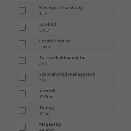
Névleges feszültség
1.5V
IEC-kód
LR03
Lezárás típusa
Lapos
Tartozékakkumulátor
AAA
Szabványok/jóváhagyások
No
Átmérő
10.5mm
Tömeg
11.5g
Magasság
44.5mm