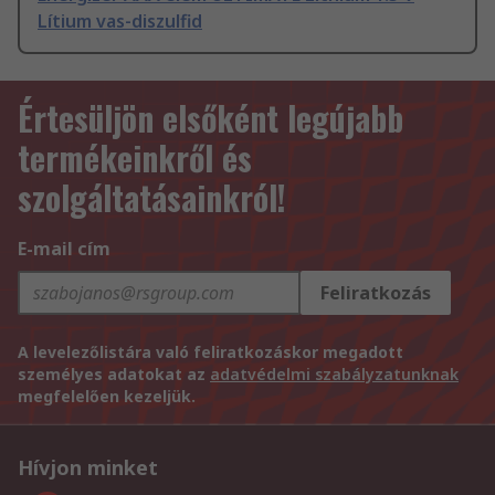
Lítium vas-diszulfid
Értesüljön elsőként legújabb
termékeinkről és
szolgáltatásainkról!
E-mail cím
Feliratkozás
A levelezőlistára való feliratkozáskor megadott
személyes adatokat az
adatvédelmi szabályzatunknak
megfelelően kezeljük.
Hívjon minket