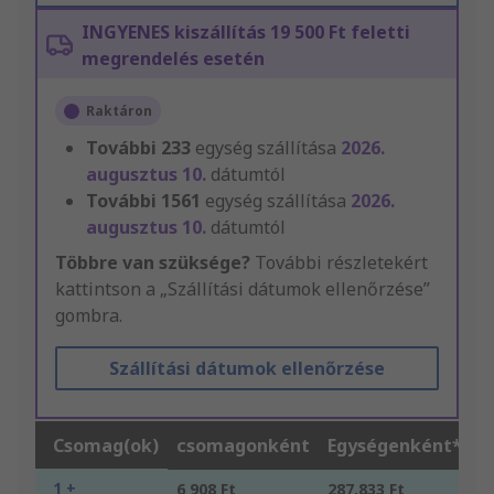
INGYENES kiszállítás 19 500 Ft feletti
megrendelés esetén
Raktáron
További
233
egység szállítása
2026.
augusztus 10.
dátumtól
További
1561
egység szállítása
2026.
augusztus 10.
dátumtól
Többre van szüksége?
További részletekért
kattintson a „Szállítási dátumok ellenőrzése”
gombra.
Szállítási dátumok ellenőrzése
Csomag(ok)
csomagonként
Egységenként*
1 +
6 908 Ft
287,833 Ft