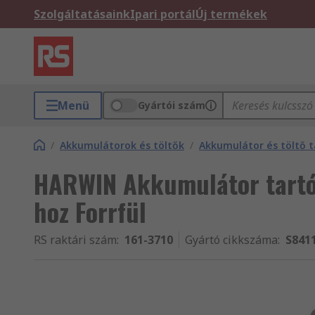
Szolgáltatásaink
Ipari portál
Új termékek
Menü
Gyártói szám
/
Akkumulátorok és töltők
/
Akkumulátor és töltő 
HARWIN Akkumulátor tartó
hoz Forrfül
RS raktári szám
:
161-3710
Gyártó cikkszáma
:
S841