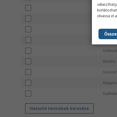
választhatj
Cellák 
korlátozhat
olvassa el 
Rögzítés
Váz any
Össze
Lezárás
Széless
Átmérő
Sorozat
Magass
Szabván
Hasonló termékek keresése