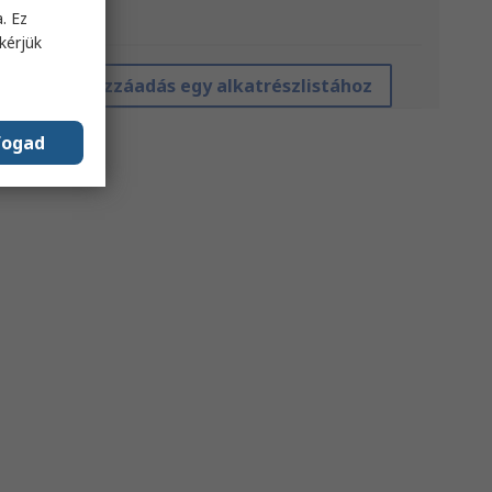
. Ez
*irányár
kérjük
Hozzáadás egy alkatrészlistához
fogad