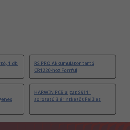
tó, 1 db
RS PRO Akkumulátor tartó
CR1220-hoz Forrfül
HARWIN PCB aljzat S9111
gyenes
sorozatú 3 érintkezős Felület