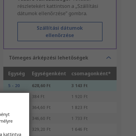
részletekért kattintson a „Szállítási
dátumok ellenőrzése” gombra.
Szállítási dátumok
ellenőrzése
Tömeges árképzési lehetőségek
Egység
Egységenként
csomagonként*
5 - 20
628,60 Ft
3 143 Ft
25 - 45
384 Ft
1 920 Ft
50 - 95
364,60 Ft
1 823 Ft
ményt
100 - 245
346,60 Ft
1 733 Ft
emélyre
s
250 +
329,20 Ft
1 646 Ft
a kattintva