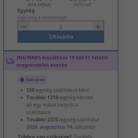
(ÁFA nélkül)
(ÁFÁ-val)
Add
Egység
to
Adja meg a mennyiséget
Basket
Kosárba
INGYENES kiszállítás 19 500 Ft feletti
megrendelés esetén
Raktáron
150
egység szállításra kész
További
1210
egység készen
áll egy másik helyről a
szállításra
További
2375
egység szállítása
2026. augusztus 14.
dátumtól
Többre van szüksége?
További