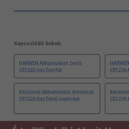
Kapcsolódó linkek
HARWIN Akkumulátor tartó
HARWIN 
CR1225-hoz Forrfül
CR1216-h
Keystone Akkumulátor érintkező
Keyston
CR1220-hoz Felső rugós kar
CR1216-h