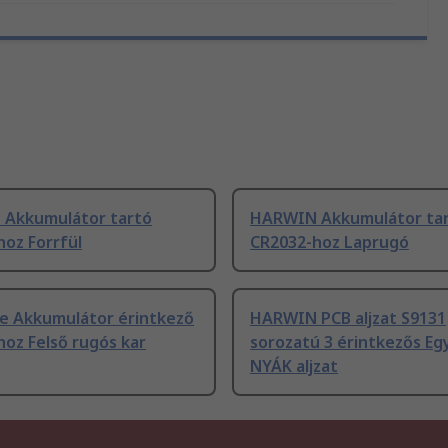
Akkumulátor tartó
HARWIN Akkumulátor tar
oz Forrfül
CR2032-hoz Laprugó
e Akkumulátor érintkező
HARWIN PCB aljzat S9131
oz Felső rugós kar
sorozatú 3 érintkezős E
NYÁK aljzat