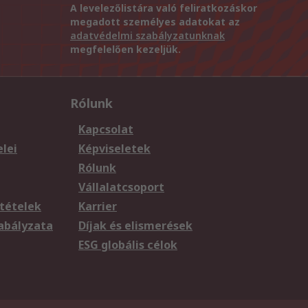
A levelezőlistára való feliratkozáskor
megadott személyes adatokat az
adatvédelmi szabályzatunknak
megfelelően kezeljük.
Rólunk
Kapcsolat
elei
Képviseletek
Rólunk
Vállalatcsoport
tételek
Karrier
zabályzata
Díjak és elismerések
ESG globális célok