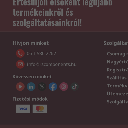
Értesüljön elsőként legújabb
termékeinkről és
szolgáltatásainkról!
Hívjon minket
Szolgálta
06 1 580 2262
Csomag 
Nagyért
info@rscomponents.hu
Regisztr
Kövessen minket
Szállítás
Termékvi
Ütemezet
Fizetési módok
Szolgált