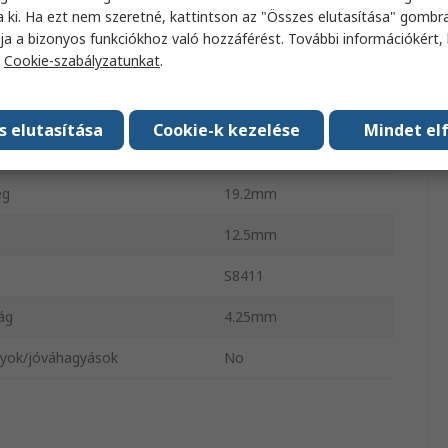
a ki. Ha ezt nem szeretné, kattintson az "Összes elutasítása" gombra
száma
1
ja a bizonyos funkciókhoz való hozzáférést. További információkért, 
a
Cookie-szabályzatunkat
.
 típusa
NYÁK-ra szerelhető
aga
Polifenilén-szulfid
s elutasítása
Cookie-k kezelése
Mindet el
 típusa
Forrfül
ég
19.2mm
12.5mm
S8411
ág
4.25mm
yok/jóváhagyások
No