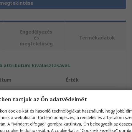
 megtekintése
Engedélyezés
és
Termékadatok
megfelelőség
 attribútum kiválasztásával.
bútum
Érték
HARWIN
etben tartjuk az Ön adatvédelmét
ípus
Akkumulátor tartó
kon cookie-kat és hasonló technológiákat használunk, hogy jobb él
bilis akkumulátorméret
CR1216, CR1225
nnek a weboldalon történő böngészés, a rendelés és a tartalom sz
án. A "Mindent elfogad" gombra kattintva, Ön beleegyezik az össze
Akkumulátor tartó
gú cookie feldolgozásába. A cookie-kat a "Cookie-k kezelése" gombr