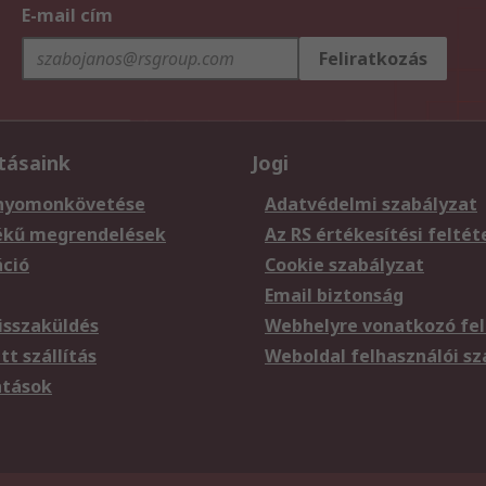
E-mail cím
Feliratkozás
tásaink
Jogi
nyomonkövetése
Adatvédelmi szabályzat
ékű megrendelések
Az RS értékesítési feltét
áció
Cookie szabályzat
Email biztonság
sszaküldés
Webhelyre vonatkozó fel
t szállítás
Weboldal felhasználói s
atások