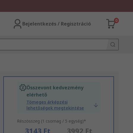
0
Bejelentkezés / Regisztráció
Összevont kedvezmény
elérhető
Tömeges árképzési
lehetőségek megtekintése
Részösszeg (1 csomag / 5 egység)*
3143 Ft
3992 Ft