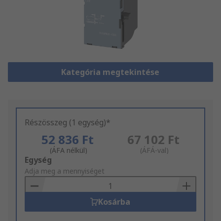
Kategória megtekintése
Részösszeg (1 egység)*
52 836 Ft
67 102 Ft
(ÁFA nélkül)
(ÁFÁ-val)
Add
Egység
to
Adja meg a mennyiséget
Basket
Kosárba