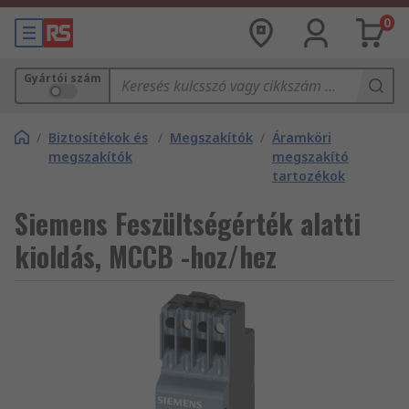
0
Gyártói szám
/
Biztosítékok és
/
Megszakítók
/
Áramköri
megszakítók
megszakító
tartozékok
Siemens Feszültségérték alatti
kioldás, MCCB -hoz/hez