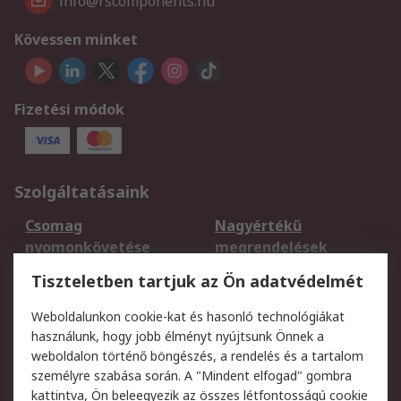
info@rscomponents.hu
Kövessen minket
Fizetési módok
Szolgáltatásaink
Csomag
Nagyértékű
nyomonkövetése
megrendelések
Regisztráció
Szállítás
Tiszteletben tartjuk az Ön adatvédelmét
Termékvisszaküldés
Ütemezett szállítás
Weboldalunkon cookie-kat és hasonló technológiákat
Szolgáltatások
használunk, hogy jobb élményt nyújtsunk Önnek a
weboldalon történő böngészés, a rendelés és a tartalom
Jogi
személyre szabása során. A "Mindent elfogad" gombra
kattintva, Ön beleegyezik az összes létfontosságú cookie