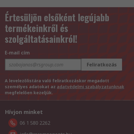
Értesüljön elsőként legújabb
termékeinkről és
szolgáltatásainkról!
E-mail cím
Feliratkozás
A levelezőlistára való feliratkozáskor megadott
személyes adatokat az
adatvédelmi szabályzatunknak
megfelelően kezeljük.
Hívjon minket
06 1 580 2262