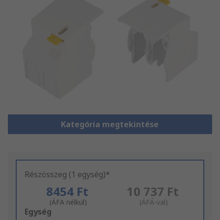
Kategória megtekintése
Részösszeg (1 egység)*
8454 Ft
10 737 Ft
(ÁFA nélkül)
(ÁFÁ-val)
Add
Egység