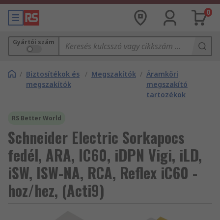
0
Gyártói szám
/
Biztosítékok és
/
Megszakítók
/
Áramköri
megszakítók
megszakító
tartozékok
RS Better World
Schneider Electric Sorkapocs
fedél, ARA, IC60, iDPN Vigi, iLD,
iSW, ISW-NA, RCA, Reflex iC60 -
hoz/hez, (Acti9)