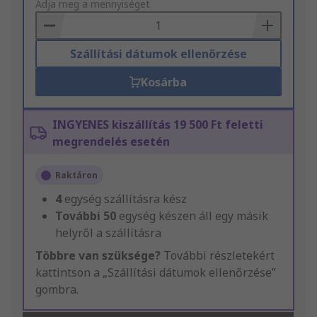
to
Adja meg a mennyiséget
Basket
Szállítási dátumok ellenőrzése
Kosárba
INGYENES kiszállítás 19 500 Ft feletti
megrendelés esetén
Raktáron
4
egység szállításra kész
További
50
egység készen áll egy másik
helyről a szállításra
Többre van szüksége?
További részletekért
kattintson a „Szállítási dátumok ellenőrzése”
gombra.