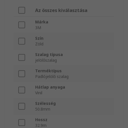
Az összes kiválasztása
Márka
3M
Szín
Zöld
Szalag típusa
jelölőszalag
Terméktípus
Padlójelölő szalag
Hátlap anyaga
Vinil
Szélesség
50.8mm
Hossz
32.9m