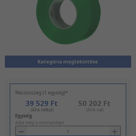
Kategória megtekintése
Részösszeg (1 egység)*
39 529 Ft
50 202 Ft
(ÁFA nélkül)
(ÁFÁ-val)
Add
Egység
to
Adja meg a mennyiséget
Basket