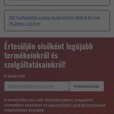
3M Padlójelölő szalag Gumi Vörös Vinil 0.43 mm,
76.2mm x 32.9 m
Értesüljön elsőként legújabb
termékeinkről és
szolgáltatásainkról!
E-mail cím
Feliratkozás
A levelezőlistára való feliratkozáskor megadott
személyes adatokat az
adatvédelmi szabályzatunknak
megfelelően kezeljük.