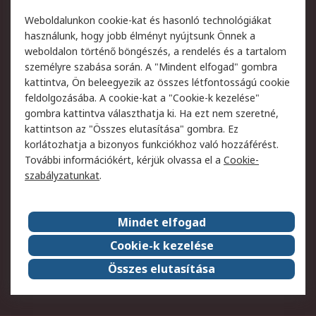
Termékvisszaküldés
Ütemezett szállítás
Weboldalunkon cookie-kat és hasonló technológiákat
Szolgáltatások
használunk, hogy jobb élményt nyújtsunk Önnek a
weboldalon történő böngészés, a rendelés és a tartalom
Jogi
személyre szabása során. A "Mindent elfogad" gombra
kattintva, Ön beleegyezik az összes létfontosságú cookie
Adatvédelmi
Az RS értékesítési
feldolgozásába. A cookie-kat a "Cookie-k kezelése"
szabályzat
feltételei
gombra kattintva választhatja ki. Ha ezt nem szeretné,
Cookie szabályzat
Email biztonság
kattintson az "Összes elutasítása" gombra. Ez
Webhelyre vonatkozó
Weboldal felhasználói
korlátozhatja a bizonyos funkciókhoz való hozzáférést.
feltételek
szabályzata
További információkért, kérjük olvassa el a
Cookie-
szabályzatunkat
.
Rólunk
Mindet elfogad
Kapcsolat
Képviseletek
Rólunk
Vállalatcsoport
Cookie-k kezelése
Karrier
Díjak és elismerések
Összes elutasítása
ESG globális célok