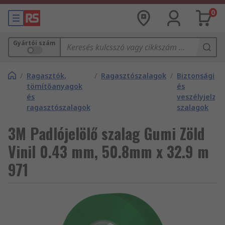
0
Gyártói szám
/
Ragasztók,
/
Ragasztószalagok
/
Biztonsági
tömítőanyagok
és
és
veszélyjelző
ragasztószalagok
szalagok
3M Padlójelölő szalag Gumi Zöld
Vinil 0.43 mm, 50.8mm x 32.9 m
971