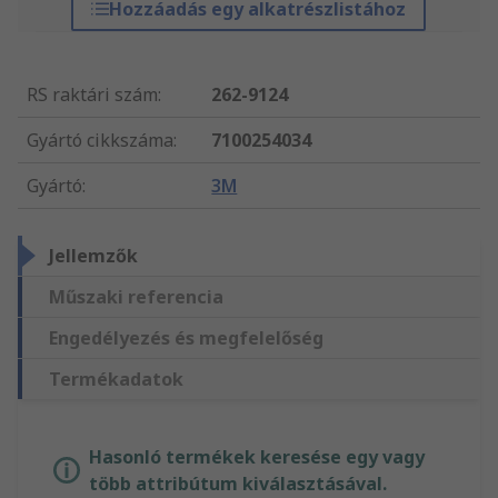
Hozzáadás egy alkatrészlistához
RS raktári szám
:
262-9124
Gyártó cikkszáma
:
7100254034
Gyártó
:
3M
Jellemzők
Műszaki referencia
Engedélyezés és megfelelőség
Termékadatok
Hasonló termékek keresése egy vagy
több attribútum kiválasztásával.