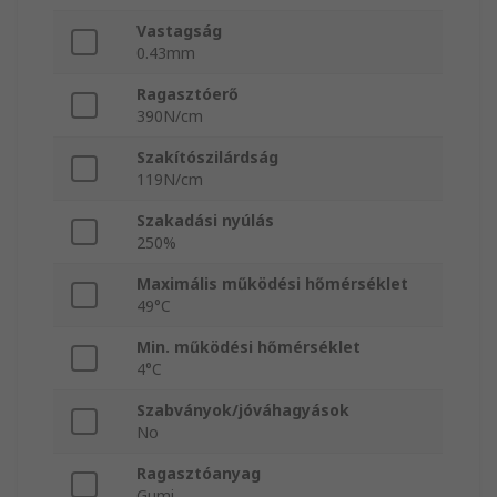
Vastagság
0.43mm
Ragasztóerő
390N/cm
Szakítószilárdság
119N/cm
Szakadási nyúlás
250%
Maximális működési hőmérséklet
49°C
Min. működési hőmérséklet
4°C
Szabványok/jóváhagyások
No
Ragasztóanyag
Gumi