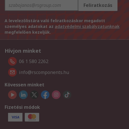
Feliratkozás
A levelezőlistára való feliratkozáskor megadott
személyes adatokat az
adatvédelmi szabályzatunknak
megfelelően kezeljük.
Hívjon minket
06 1 580 2262
info@rscomponents.hu
Kövessen minket
Fizetési módok