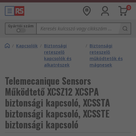
0
Gyártói szám
/
Kapcsolók
/
Biztonsági
/
Biztonsági
reteszelő
reteszelő
kapcsolók és
működtetők és
alkatrészek
mágnesek
Telemecanique Sensors
Működtető XCSZ12 XCSPA
biztonsági kapcsoló, XCSSTA
biztonsági kapcsoló, XCSSTE
biztonsági kapcsoló