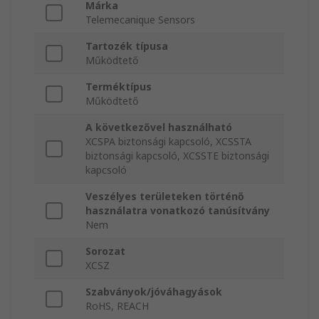
Márka
Telemecanique Sensors
Tartozék típusa
Működtető
Terméktípus
Működtető
A következővel használható
XCSPA biztonsági kapcsoló, XCSSTA
biztonsági kapcsoló, XCSSTE biztonsági
kapcsoló
Veszélyes területeken történő
használatra vonatkozó tanúsítvány
Nem
Sorozat
XCSZ
Szabványok/jóváhagyások
RoHS, REACH