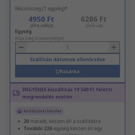
Részösszeg (1 egység)*
4950 Ft
6286 Ft
(ÁFA nélkül)
(ÁFÁ-val)
Add
Egység
to
Adja meg a mennyiséget
Basket
Szállítási dátumok ellenőrzése
Kosárba
INGYENES kiszállítás 19 500 Ft feletti
megrendelés esetén
Korlátozott készlet
20
maradt, készen áll a szállításra
További
226
egység készen áll egy