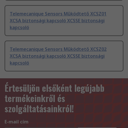
Telemecanique Sensors Működtető XCSZ01
XCSA biztonsági kapcsoló XCSSE biztonsági
kapcsoló
Telemecanique Sensors Működtető XCSZ02
XCSA biztonsági kapcsoló XCSSE biztonsági
kapcsoló
Értesüljön elsőként legújabb
termékeinkről és
szolgáltatásainkról!
E-mail cím