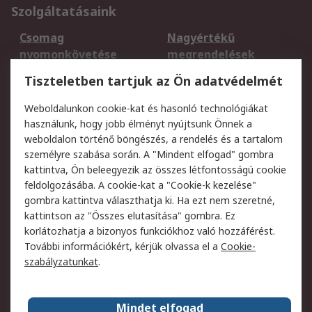
Szolgáltatásaink
Csomag
Nagyértékű
nyomonkövetése
megrendelések
Regisztráció
Szállítás
Tiszteletben tartjuk az Ön adatvédelmét
Termékvisszaküldés
Ütemezett szállítás
Weboldalunkon cookie-kat és hasonló technológiákat
Szolgáltatások
használunk, hogy jobb élményt nyújtsunk Önnek a
weboldalon történő böngészés, a rendelés és a tartalom
Jogi
személyre szabása során. A "Mindent elfogad" gombra
kattintva, Ön beleegyezik az összes létfontosságú cookie
Adatvédelmi
Az RS értékesítési
feldolgozásába. A cookie-kat a "Cookie-k kezelése"
szabályzat
feltételei
gombra kattintva választhatja ki. Ha ezt nem szeretné,
Cookie szabályzat
Email biztonság
kattintson az "Összes elutasítása" gombra. Ez
Webhelyre vonatkozó
Weboldal felhasználói
korlátozhatja a bizonyos funkciókhoz való hozzáférést.
feltételek
szabályzata
További információkért, kérjük olvassa el a
Cookie-
szabályzatunkat
.
Rólunk
Mindet elfogad
Kapcsolat
Képviseletek