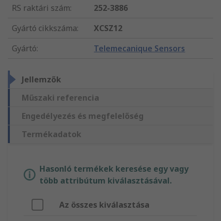
RS raktári szám
:
252-3886
Gyártó cikkszáma
:
XCSZ12
Gyártó
:
Telemecanique Sensors
Jellemzők
Műszaki referencia
Engedélyezés és megfelelőség
Termékadatok
Hasonló termékek keresése egy vagy
több attribútum kiválasztásával.
Az összes kiválasztása