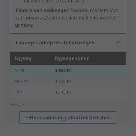
másik helyről a szállításra
Többre van szüksége?
További részletekért
kattintson a „Szállítási dátumok ellenőrzése”
gombra.
Tömeges árképzési lehetőségek
Egység
Egységenként
1 - 9
4 950 Ft
10 - 14
4 755 Ft
15 +
4 545 Ft
*irányár
Hozzáadás egy alkatrészlistához