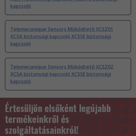
kapcsoló
Telemecanique Sensors Működtető XCSZ01
XCSA biztonsági kapcsoló XCSSE biztonsági
kapcsoló
Telemecanique Sensors Működtető XCSZ02
XCSA biztonsági kapcsoló XCSSE biztonsági
kapcsoló
Értesüljön elsőként legújabb
termékeinkről és
szolgáltatásainkról!