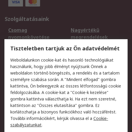
Szolgáltatásaink
Csomag
Nagyértékű
nyomonkövetése
megrendelések
Regisztráció
Szállítás
Tiszteletben tartjuk az Ön adatvédelmét
Termékvisszaküldés
Ütemezett szállítás
Weboldalunkon cookie-kat és hasonló technológiákat
Szolgáltatások
használunk, hogy jobb élményt nyújtsunk Önnek a
weboldalon történő böngészés, a rendelés és a tartalom
Jogi
személyre szabása során. A "Mindent elfogad" gombra
kattintva, Ön beleegyezik az összes létfontosságú cookie
Adatvédelmi
Az RS értékesítési
feldolgozásába. A cookie-kat a "Cookie-k kezelése"
szabályzat
feltételei
gombra kattintva választhatja ki. Ha ezt nem szeretné,
Cookie szabályzat
Email biztonság
kattintson az "Összes elutasítása" gombra. Ez
Webhelyre vonatkozó
Weboldal felhasználói
korlátozhatja a bizonyos funkciókhoz való hozzáférést.
feltételek
szabályzata
További információkért, kérjük olvassa el a
Cookie-
szabályzatunkat
.