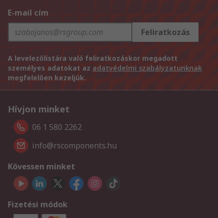
E-mail cím
Feliratkozás
A levelezőlistára való feliratkozáskor megadott
személyes adatokat az
adatvédelmi szabályzatunknak
megfelelően kezeljük.
Hívjon minket
06 1 580 2262
info@rscomponents.hu
Kövessen minket
Fizetési módok