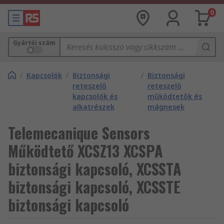
0
Gyártói szám
/
Kapcsolók
/
Biztonsági
/
Biztonsági
reteszelő
reteszelő
kapcsolók és
működtetők és
alkatrészek
mágnesek
Telemecanique Sensors
Működtető XCSZ13 XCSPA
biztonsági kapcsoló, XCSSTA
biztonsági kapcsoló, XCSSTE
biztonsági kapcsoló