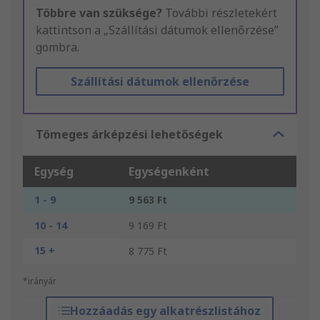
Többre van szüksége?
További részletekért
kattintson a „Szállítási dátumok ellenőrzése”
gombra.
Szállítási dátumok ellenőrzése
Tömeges árképzési lehetőségek
Egység
Egységenként
1 - 9
9 563 Ft
10 - 14
9 169 Ft
15 +
8 775 Ft
*irányár
Hozzáadás egy alkatrészlistához