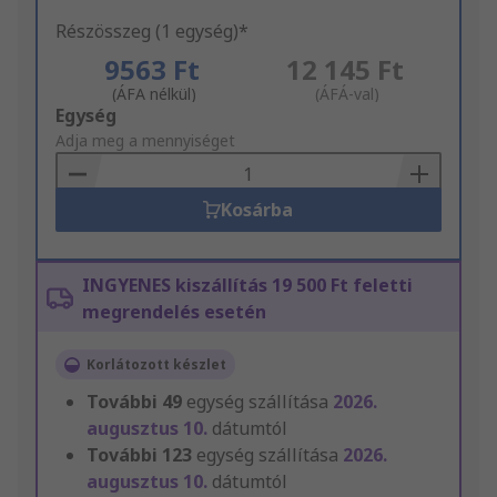
Részösszeg (1 egység)*
9563 Ft
12 145 Ft
(ÁFA nélkül)
(ÁFÁ-val)
Add
Egység
to
Adja meg a mennyiséget
Basket
Kosárba
INGYENES kiszállítás 19 500 Ft feletti
megrendelés esetén
Korlátozott készlet
További
49
egység szállítása
2026.
augusztus 10.
dátumtól
További
123
egység szállítása
2026.
augusztus 10.
dátumtól