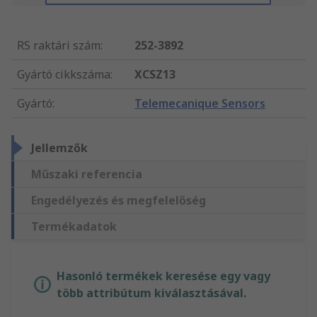
RS raktári szám
:
252-3892
Gyártó cikkszáma
:
XCSZ13
Gyártó
:
Telemecanique Sensors
Jellemzők
Műszaki referencia
Engedélyezés és megfelelőség
Termékadatok
Hasonló termékek keresése egy vagy
több attribútum kiválasztásával.