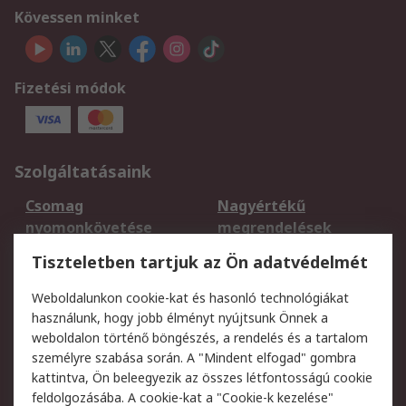
Kövessen minket
Fizetési módok
Szolgáltatásaink
Csomag
Nagyértékű
nyomonkövetése
megrendelések
Regisztráció
Szállítás
Tiszteletben tartjuk az Ön adatvédelmét
Termékvisszaküldés
Ütemezett szállítás
Weboldalunkon cookie-kat és hasonló technológiákat
Szolgáltatások
használunk, hogy jobb élményt nyújtsunk Önnek a
weboldalon történő böngészés, a rendelés és a tartalom
Jogi
személyre szabása során. A "Mindent elfogad" gombra
kattintva, Ön beleegyezik az összes létfontosságú cookie
Adatvédelmi
Az RS értékesítési
feldolgozásába. A cookie-kat a "Cookie-k kezelése"
szabályzat
feltételei