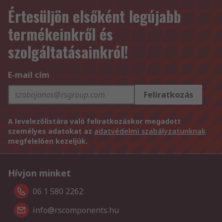
Értesüljön elsőként legújabb
termékeinkről és
szolgáltatásainkról!
E-mail cím
Feliratkozás
A levelezőlistára való feliratkozáskor megadott
személyes adatokat az
adatvédelmi szabályzatunknak
megfelelően kezeljük.
Hívjon minket
06 1 580 2262
info@rscomponents.hu