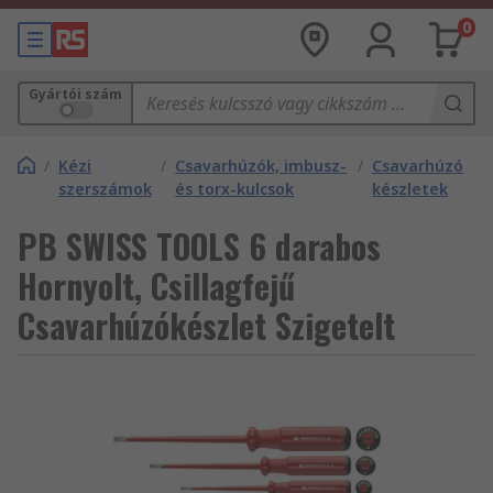
0
Gyártói szám
/
Kézi
/
Csavarhúzók, imbusz-
/
Csavarhúzó
szerszámok
és torx-kulcsok
készletek
PB SWISS TOOLS 6 darabos
Hornyolt, Csillagfejű
Csavarhúzókészlet Szigetelt