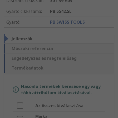
Distrelec cikkszám
:
301-39-603
Gyártó cikkszáma
:
PB 5542.SL
Gyártó
:
PB SWISS TOOLS
Jellemzők
Műszaki referencia
Engedélyezés és megfelelőség
Termékadatok
Hasonló termékek keresése egy vagy
több attribútum kiválasztásával.
Az összes kiválasztása
Márka