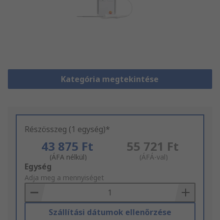
Kategória megtekintése
Részösszeg (1 egység)*
43 875 Ft
55 721 Ft
(ÁFA nélkül)
(ÁFÁ-val)
Add
Egység
to
Adja meg a mennyiséget
Basket
Szállítási dátumok ellenőrzése