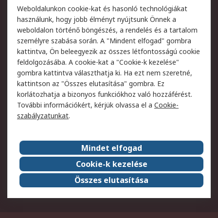
Weboldalunkon cookie-kat és hasonló technológiákat
Szolgáltatások
használunk, hogy jobb élményt nyújtsunk Önnek a
weboldalon történő böngészés, a rendelés és a tartalom
Jogi
személyre szabása során. A "Mindent elfogad" gombra
kattintva, Ön beleegyezik az összes létfontosságú cookie
Adatvédelmi
Az RS értékesítési
feldolgozásába. A cookie-kat a "Cookie-k kezelése"
szabályzat
feltételei
gombra kattintva választhatja ki. Ha ezt nem szeretné,
Cookie szabályzat
Email biztonság
kattintson az "Összes elutasítása" gombra. Ez
Webhelyre vonatkozó
Weboldal felhasználói
korlátozhatja a bizonyos funkciókhoz való hozzáférést.
feltételek
szabályzata
További információkért, kérjük olvassa el a
Cookie-
szabályzatunkat
.
Rólunk
Mindet elfogad
Kapcsolat
Képviseletek
Rólunk
Vállalatcsoport
Cookie-k kezelése
Karrier
Díjak és elismerések
Összes elutasítása
ESG globális célok