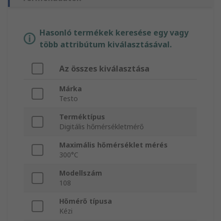
Hasonló termékek keresése egy vagy
több attribútum kiválasztásával.
Az összes kiválasztása
Márka
Testo
Terméktípus
Digitális hőmérsékletmérő
Maximális hőmérséklet mérés
300°C
Modellszám
108
Hőmérő típusa
Kézi