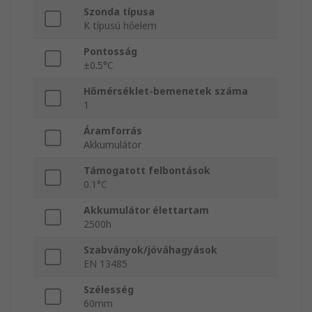
Szonda típusa
K típusú hőelem
Pontosság
±0.5°C
Hőmérséklet-bemenetek száma
1
Áramforrás
Akkumulátor
Támogatott felbontások
0.1°C
Akkumulátor élettartam
2500h
Szabványok/jóváhagyások
EN 13485
Szélesség
60mm