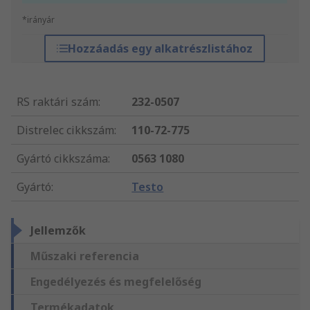
*irányár
Hozzáadás egy alkatrészlistához
RS raktári szám
:
232-0507
Distrelec cikkszám
:
110-72-775
Gyártó cikkszáma
:
0563 1080
Gyártó
:
Testo
Jellemzők
Műszaki referencia
Engedélyezés és megfelelőség
Termékadatok