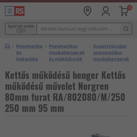
0
Gyártói szám
/
Pneumatika
/
Pneumatikus
/
Dugattyúrudas
és
munkahengerek
pneumatikus
hidraulika
és működtetők
munkahengerek
Kettős működésű henger Kettős
működésű művelet Norgren
80mm furat RA/802080/M/250
250 mm 95 mm