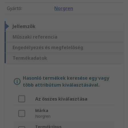
Gyártó
:
Norgren
Jellemzők
Műszaki referencia
Engedélyezés és megfelelőség
Termékadatok
Hasonló termékek keresése egy vagy
több attribútum kiválasztásával.
Az összes kiválasztása
Márka
Norgren
Terméktípus