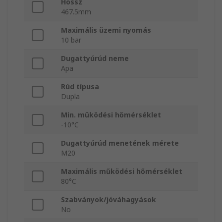
Hossz
467.5mm
Maximális üzemi nyomás
10 bar
Dugattyúrúd neme
Apa
Rúd típusa
Dupla
Min. működési hőmérséklet
-10°C
Dugattyúrúd menetének mérete
M20
Maximális működési hőmérséklet
80°C
Szabványok/jóváhagyások
No