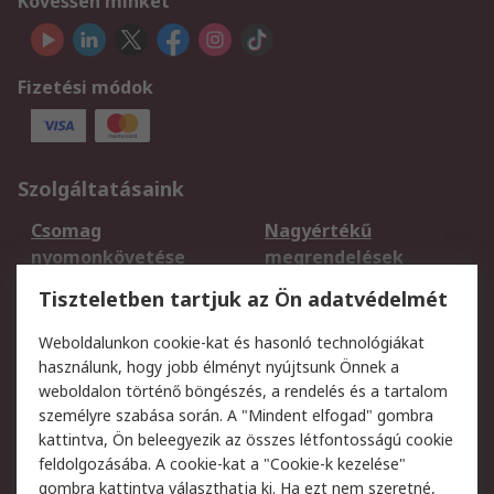
Kövessen minket
Fizetési módok
Szolgáltatásaink
Csomag
Nagyértékű
nyomonkövetése
megrendelések
Regisztráció
Szállítás
Tiszteletben tartjuk az Ön adatvédelmét
Termékvisszaküldés
Ütemezett szállítás
Weboldalunkon cookie-kat és hasonló technológiákat
Szolgáltatások
használunk, hogy jobb élményt nyújtsunk Önnek a
weboldalon történő böngészés, a rendelés és a tartalom
Jogi
személyre szabása során. A "Mindent elfogad" gombra
kattintva, Ön beleegyezik az összes létfontosságú cookie
Adatvédelmi
Az RS értékesítési
feldolgozásába. A cookie-kat a "Cookie-k kezelése"
szabályzat
feltételei
gombra kattintva választhatja ki. Ha ezt nem szeretné,