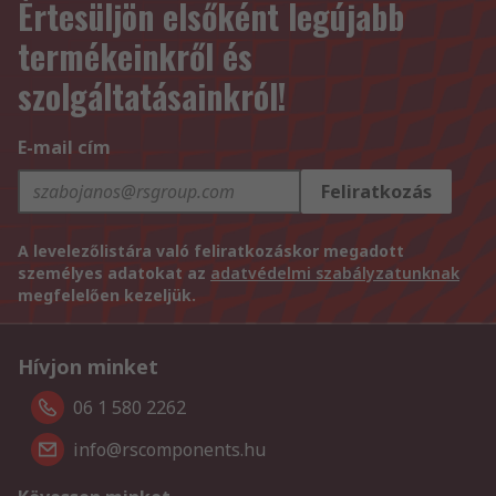
Értesüljön elsőként legújabb
termékeinkről és
szolgáltatásainkról!
E-mail cím
Feliratkozás
A levelezőlistára való feliratkozáskor megadott
személyes adatokat az
adatvédelmi szabályzatunknak
megfelelően kezeljük.
Hívjon minket
06 1 580 2262
info@rscomponents.hu