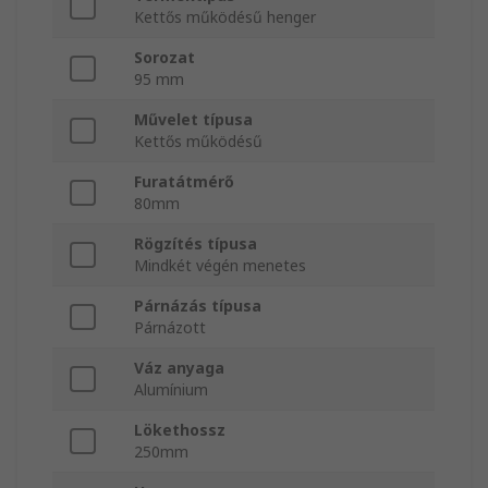
Kettős működésű henger
Sorozat
95 mm
Művelet típusa
Kettős működésű
Furatátmérő
80mm
Rögzítés típusa
Mindkét végén menetes
Párnázás típusa
Párnázott
Váz anyaga
Alumínium
Lökethossz
250mm