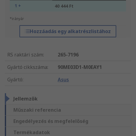
1 +
40 444 Ft
*irányár
Hozzáadás egy alkatrészlistához
RS raktári szám
:
265-7196
Gyártó cikkszáma
:
90ME03D1-M0EAY1
Gyártó
:
Asus
Jellemzők
Műszaki referencia
Engedélyezés és megfelelőség
Termékadatok