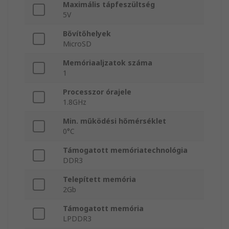
Maximális tápfeszültség
5V
Bővítőhelyek
MicroSD
Memóriaaljzatok száma
1
Processzor órajele
1.8GHz
Min. működési hőmérséklet
0°C
Támogatott memóriatechnológia
DDR3
Telepített memória
2Gb
Támogatott memória
LPDDR3