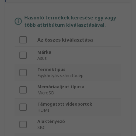
Hasonló termékek keresése egy vagy
több attribútum kiválasztásával.
Az összes kiválasztása
Márka
Asus
Terméktípus
Egykártyás számítógép
Memóriaaljzat típusa
MicroSD
Támogatott videoportok
HDMI
Alaktényező
SBC