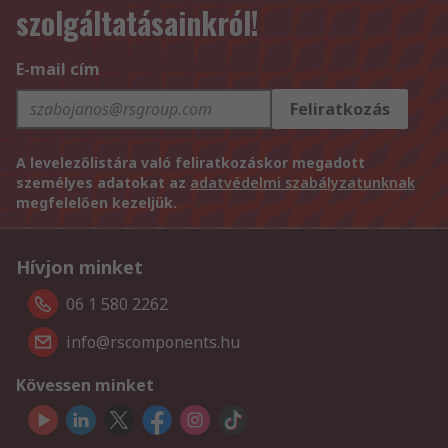
szolgáltatásainkról!
E-mail cím
Feliratkozás
A levelezőlistára való feliratkozáskor megadott
személyes adatokat az
adatvédelmi szabályzatunknak
megfelelően kezeljük.
Hívjon minket
06 1 580 2262
info@rscomponents.hu
Kövessen minket