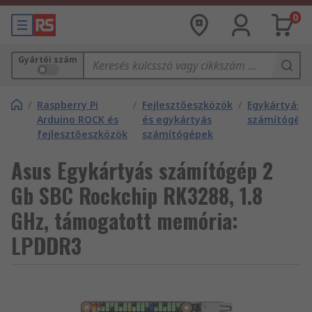
0
Gyártói szám
/
Raspberry Pi
/
Fejlesztőeszközök
/
Egykártyás
Arduino ROCK és
és egykártyás
számítógép
fejlesztőeszközök
számítógépek
Asus Egykártyás számítógép 2
Gb SBC Rockchip RK3288, 1.8
GHz, támogatott memória:
LPDDR3