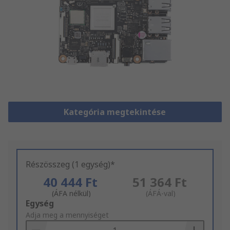
Kategória megtekintése
Részösszeg (1 egység)*
40 444 Ft
51 364 Ft
(ÁFA nélkül)
(ÁFÁ-val)
Add
Egység
to
Adja meg a mennyiséget
Basket