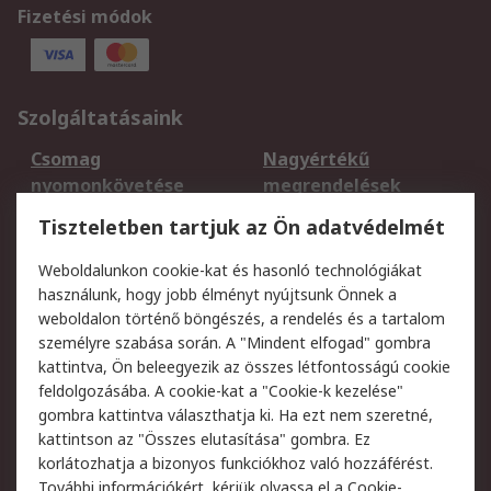
Fizetési módok
Szolgáltatásaink
Csomag
Nagyértékű
nyomonkövetése
megrendelések
Regisztráció
Szállítás
Tiszteletben tartjuk az Ön adatvédelmét
Termékvisszaküldés
Ütemezett szállítás
Weboldalunkon cookie-kat és hasonló technológiákat
Szolgáltatások
használunk, hogy jobb élményt nyújtsunk Önnek a
weboldalon történő böngészés, a rendelés és a tartalom
Jogi
személyre szabása során. A "Mindent elfogad" gombra
kattintva, Ön beleegyezik az összes létfontosságú cookie
Adatvédelmi
Az RS értékesítési
feldolgozásába. A cookie-kat a "Cookie-k kezelése"
szabályzat
feltételei
gombra kattintva választhatja ki. Ha ezt nem szeretné,
Cookie szabályzat
Email biztonság
kattintson az "Összes elutasítása" gombra. Ez
Webhelyre vonatkozó
Weboldal felhasználói
korlátozhatja a bizonyos funkciókhoz való hozzáférést.
feltételek
szabályzata
További információkért, kérjük olvassa el a
Cookie-