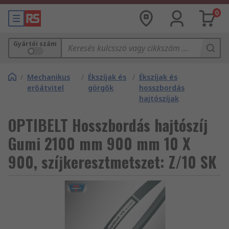
0
Gyártói szám
/
Mechanikus
/
Ékszíjak és
/
Ékszíjak és
erőátvitel
görgők
hosszbordás
hajtószíjak
OPTIBELT Hosszbordás hajtószíj
Gumi 2100 mm 900 mm 10 X
900, szíjkeresztmetszet: Z/10 SK