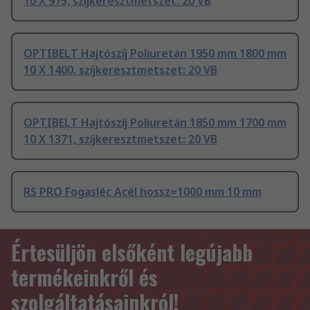
10 X 975, szíjkeresztmetszet: 20 VB
OPTIBELT Hajtószíj Poliuretán 1950 mm 1800 mm
10 X 1400, szíjkeresztmetszet: 20 VB
OPTIBELT Hajtószíj Poliuretán 1850 mm 1700 mm
10 X 1371, szíjkeresztmetszet: 20 VB
RS PRO Fogasléc Acél hossz=1000 mm 10 mm
Értesüljön elsőként legújabb
termékeinkről és
szolgáltatásainkról!