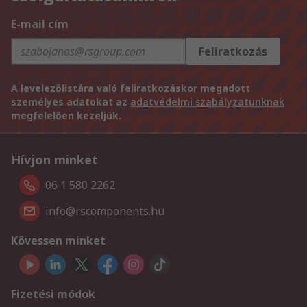
E-mail cím
Feliratkozás
A levelezőlistára való feliratkozáskor megadott
személyes adatokat az
adatvédelmi szabályzatunknak
megfelelően kezeljük.
Hívjon minket
06 1 580 2262
info@rscomponents.hu
Kövessen minket
Fizetési módok