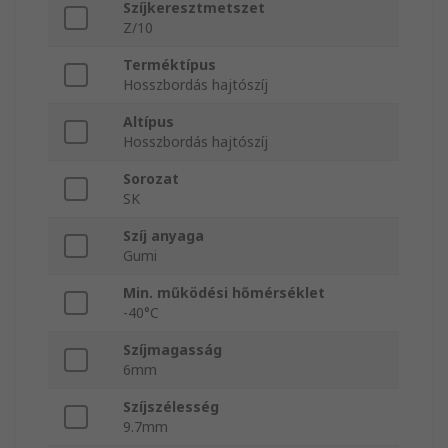
Szíjkeresztmetszet
Z/10
Terméktípus
Hosszbordás hajtószíj
Altípus
Hosszbordás hajtószíj
Sorozat
SK
Szíj anyaga
Gumi
Min. működési hőmérséklet
-40°C
Szíjmagasság
6mm
Szíjszélesség
9.7mm