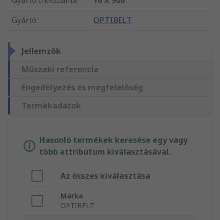
Gyártó cikkszáma
:
10 X 900
Gyártó
:
OPTIBELT
Jellemzők
Műszaki referencia
Engedélyezés és megfelelőség
Termékadatok
Hasonló termékek keresése egy vagy
több attribútum kiválasztásával.
Az összes kiválasztása
Márka
OPTIBELT