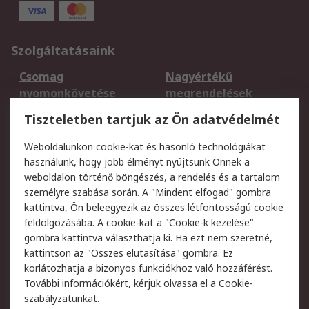
Szolgáltatásaink
Csomag
Nagyértékű
nyomonkövetése
megrendelések
Regisztráció
Szállítás
Tiszteletben tartjuk az Ön adatvédelmét
Termékvisszaküldés
Ütemezett szállítás
Weboldalunkon cookie-kat és hasonló technológiákat
Szolgáltatások
használunk, hogy jobb élményt nyújtsunk Önnek a
weboldalon történő böngészés, a rendelés és a tartalom
Jogi
személyre szabása során. A "Mindent elfogad" gombra
kattintva, Ön beleegyezik az összes létfontosságú cookie
Adatvédelmi
Az RS értékesítési
feldolgozásába. A cookie-kat a "Cookie-k kezelése"
szabályzat
feltételei
gombra kattintva választhatja ki. Ha ezt nem szeretné,
Cookie szabályzat
Email biztonság
kattintson az "Összes elutasítása" gombra. Ez
Webhelyre vonatkozó
Weboldal felhasználói
korlátozhatja a bizonyos funkciókhoz való hozzáférést.
feltételek
szabályzata
További információkért, kérjük olvassa el a
Cookie-
szabályzatunkat
.