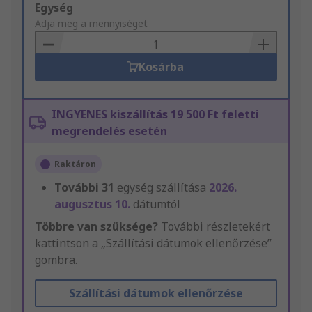
Add
Egység
to
Adja meg a mennyiséget
Basket
Kosárba
INGYENES kiszállítás 19 500 Ft feletti
megrendelés esetén
Raktáron
További
31
egység szállítása
2026.
augusztus 10.
dátumtól
Többre van szüksége?
További részletekért
kattintson a „Szállítási dátumok ellenőrzése”
gombra.
Szállítási dátumok ellenőrzése