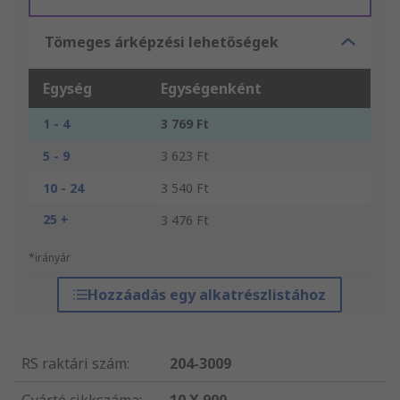
Tömeges árképzési lehetőségek
Egység
Egységenként
1 - 4
3 769 Ft
5 - 9
3 623 Ft
10 - 24
3 540 Ft
25 +
3 476 Ft
*irányár
Hozzáadás egy alkatrészlistához
RS raktári szám
:
204-3009