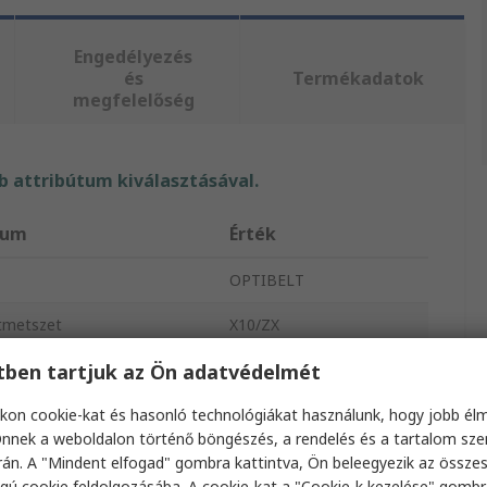
Engedélyezés
és
Termékadatok
megfelelőség
 attribútum kiválasztásával.
tum
Érték
OPTIBELT
ztmetszet
X10/ZX
etben tartjuk az Ön adatvédelmét
us
Hosszbordás hajtószíj
Nyers élű öv
kon cookie-kat és hasonló technológiákat használunk, hogy jobb él
nnek a weboldalon történő böngészés, a rendelés és a tartalom sz
SUPER TX
án. A "Mindent elfogad" gombra kattintva, Ön beleegyezik az össze
gú cookie feldolgozásába. A cookie-kat a "Cookie-k kezelése" gombr