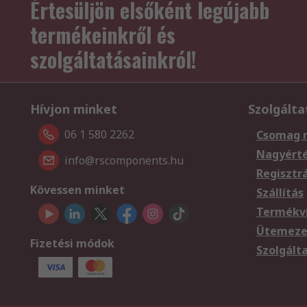
Értesüljön elsőként legújabb
termékeinkről és
szolgáltatásainkról!
Hívjon minket
Szolgálta
06 1 580 2262
Csomag 
Nagyért
info@rscomponents.hu
Regisztr
Kövessen minket
Szállítás
Termékvi
Ütemezet
Fizetési módok
Szolgált