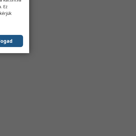
. Ez
kérjük
fogad