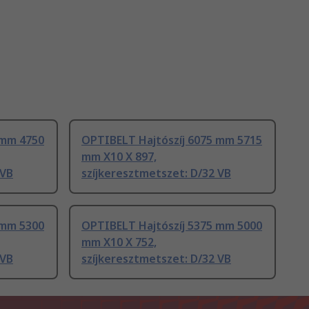
 mm 4750
OPTIBELT Hajtószíj 6075 mm 5715
mm X10 X 897,
 VB
szíjkeresztmetszet: D/32 VB
 mm 5300
OPTIBELT Hajtószíj 5375 mm 5000
mm X10 X 752,
 VB
szíjkeresztmetszet: D/32 VB