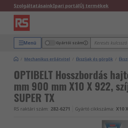
Szolgáltatásaink
Ipari portál
Új termékek
Menü
Gyártói szám
/
Mechanikus erőátvitel
/
Ékszíjak és görgők
/
Éksz
OPTIBELT Hosszbordás hajt
mm 900 mm X10 X 922, szíj
SUPER TX
RS raktári szám
:
282-6271
Gyártó cikkszáma
:
X10 X