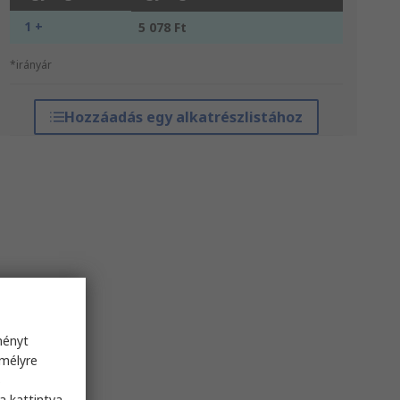
1 +
5 078 Ft
*irányár
Hozzáadás egy alkatrészlistához
ményt
emélyre
s
a kattintva