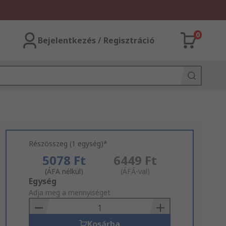
0
Bejelentkezés / Regisztráció
Részösszeg (1 egység)*
5078 Ft
6449 Ft
(ÁFA nélkül)
(ÁFÁ-val)
Add
Egység
to
Adja meg a mennyiséget
Basket
Kosárba