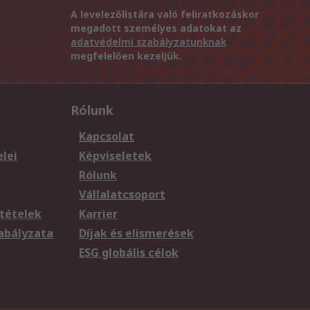
A levelezőlistára való feliratkozáskor
megadott személyes adatokat az
adatvédelmi szabályzatunknak
megfelelően kezeljük.
Rólunk
Kapcsolat
elei
Képviseletek
Rólunk
Vállalatcsoport
tételek
Karrier
zabályzata
Díjak és elismerések
ESG globális célok