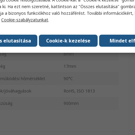
a
Gumi
a ki. Ha ezt nem szeretné, kattintson az "Összes elutasítása" gombra
ja a bizonyos funkciókhoz való hozzáférést. További információkért, 
nyaga
Gumi
a
Cookie-szabályzatunkat
.
dési hőmérséklet
-30°C
s elutasítása
Cookie-k kezelése
Mindet el
szúság
1419mm
ság
6mm
ség
17mm
 működési hőmérséklet
90°C
k/jóváhagyások
RoHS, ISO 1813
szúság
900mm