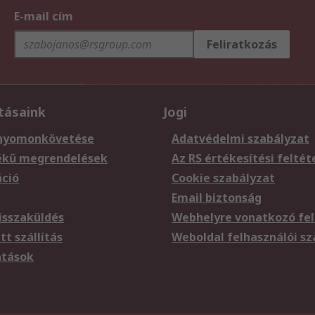
E-mail cím
Feliratkozás
tásaink
Jogi
nyomonkövetése
Adatvédelmi szabályzat
ékű megrendelések
Az RS értékesítési feltét
áció
Cookie szabályzat
Email biztonság
sszaküldés
Webhelyre vonatkozó fel
t szállítás
Weboldal felhasználói s
atások