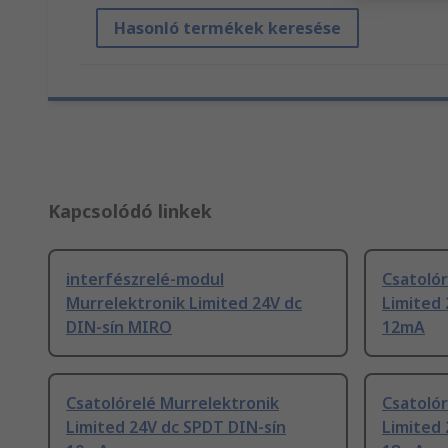
Hasonló termékek keresése
Kapcsolódó linkek
interfészrelé-modul
Csatolór
Murrelektronik Limited 24V dc
Limited 
DIN-sín MIRO
12mA
Csatolórelé Murrelektronik
Csatolór
Limited 24V dc SPDT DIN-sín
Limited 