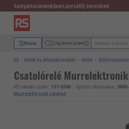
Szolgáltatásaink
Ipari portál
Új termékek
Menü
Gyártói szám
/
Relék és jelkondicionálás
/
Relék
/
Elektromechan
Csatolórelé Murrelektronik
RS raktári szám
:
137-0306
Gyártó cikkszáma
:
3000
Murrelektronik Limited