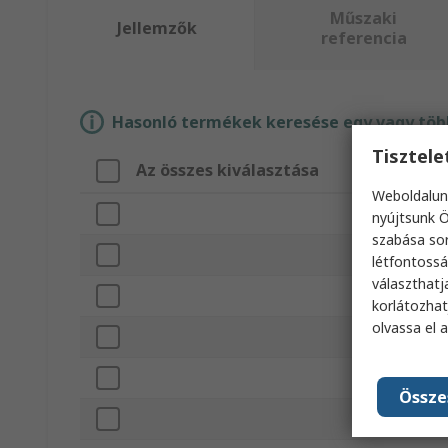
Műszaki
Jellemzők
referencia
Hasonló termékek keresése egy vagy több
Tisztel
Az összes kiválasztása
Attri
Weboldalun
Márka
nyújtsunk Ö
szabása sor
Termék
létfontossá
választhatj
Tekerc
korlátozhat
olvassa el 
Rögzíté
Kapcso
Össze
Szabvá