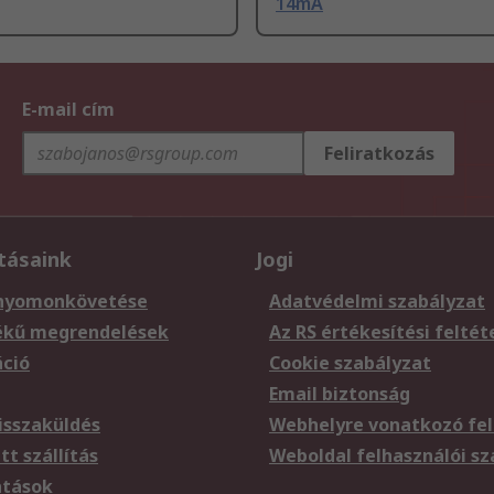
14mA
E-mail cím
Feliratkozás
tásaink
Jogi
nyomonkövetése
Adatvédelmi szabályzat
ékű megrendelések
Az RS értékesítési feltét
áció
Cookie szabályzat
Email biztonság
sszaküldés
Webhelyre vonatkozó fel
t szállítás
Weboldal felhasználói s
atások