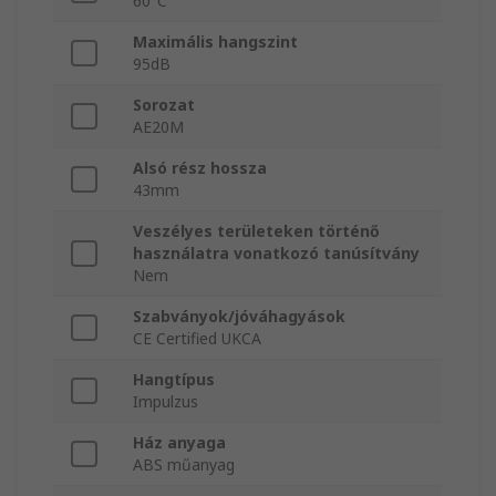
60°C
Maximális hangszint
95dB
Sorozat
AE20M
Alsó rész hossza
43mm
Veszélyes területeken történő
használatra vonatkozó tanúsítvány
Nem
Szabványok/jóváhagyások
CE Certified UKCA
Hangtípus
Impulzus
Ház anyaga
ABS műanyag