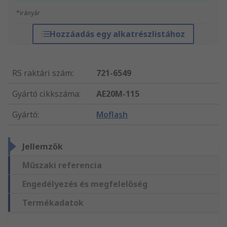
*irányár
Hozzáadás egy alkatrészlistához
RS raktári szám
:
721-6549
Gyártó cikkszáma
:
AE20M-115
Gyártó
:
Moflash
Jellemzők
Műszaki referencia
Engedélyezés és megfelelőség
Termékadatok