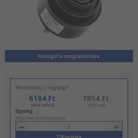
Kategória megtekintése
Részösszeg (1 egység)*
6184 Ft
7854 Ft
(ÁFA nélkül)
(ÁFÁ-val)
Add
Egység
to
Adja meg a mennyiséget
Basket
Kosárba