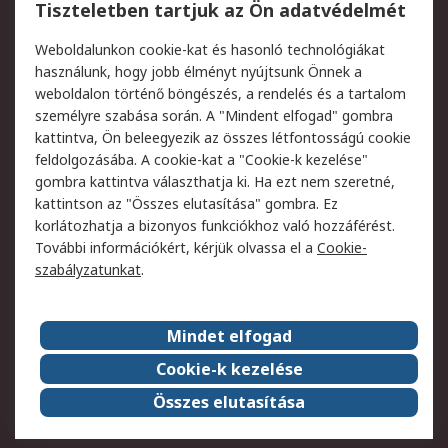
Regisztráció
Szállítás
Tiszteletben tartjuk az Ön adatvédelmét
Termékvisszaküldés
Ütemezett szállítás
Weboldalunkon cookie-kat és hasonló technológiákat
Szolgáltatások
használunk, hogy jobb élményt nyújtsunk Önnek a
weboldalon történő böngészés, a rendelés és a tartalom
Jogi
személyre szabása során. A "Mindent elfogad" gombra
kattintva, Ön beleegyezik az összes létfontosságú cookie
Adatvédelmi
Az RS értékesítési
feldolgozásába. A cookie-kat a "Cookie-k kezelése"
szabályzat
feltételei
gombra kattintva választhatja ki. Ha ezt nem szeretné,
Cookie szabályzat
Email biztonság
kattintson az "Összes elutasítása" gombra. Ez
Webhelyre vonatkozó
Weboldal felhasználói
korlátozhatja a bizonyos funkciókhoz való hozzáférést.
feltételek
szabályzata
További információkért, kérjük olvassa el a
Cookie-
szabályzatunkat
.
Rólunk
Mindet elfogad
Kapcsolat
Képviseletek
Rólunk
Vállalatcsoport
Cookie-k kezelése
Karrier
Díjak és elismerések
Összes elutasítása
ESG globális célok