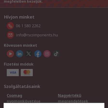
megfelelően kezeljük.
Hívjon minket
06 1 580 2262
info@rscomponents.hu
Kövessen minket
Fizetési módok
Szolgáltatásaink
Csomag
Nagyértékű
nyomonkövetése
megrendelések