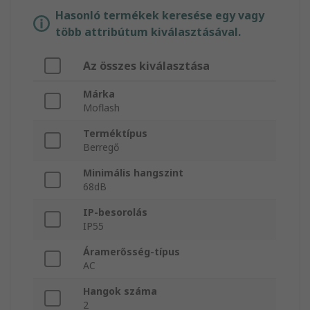
Hasonló termékek keresése egy vagy
több attribútum kiválasztásával.
Az összes kiválasztása
Márka
Moflash
Terméktípus
Berregő
Minimális hangszint
68dB
IP-besorolás
IP55
Áramerősség-típus
AC
Hangok száma
2