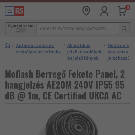
0
Gyártói szám
/
Automatizálás és
/
Akusztikus
/
Elektronikus
szabályozástechnika
jelzőkészülékek
akusztikus
és jelzőfények
jelzőkészülé
Moflash Berregő Fekete Panel, 2
hangjelzés AE20M 240V IP55 95
dB @ 1m, CE Certified UKCA AC