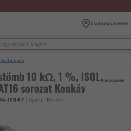
Csomagkövetés
állástömbök
stömb 10 kΩ, 1 %, ISOL,
CAT16 sorozat Konkáv
6A-103J4LF
Gyártó
:
Bourns