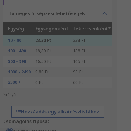
Tömeges árképzési lehetőségek
Egység
Egységenként
tekercsenként*
10 - 90
23,30 Ft
233 Ft
100 - 490
18,80 Ft
188 Ft
500 - 990
16,50 Ft
165 Ft
1000 - 2490
9,80 Ft
98 Ft
2500 +
6 Ft
60 Ft
*irányár
Hozzáadás egy alkatrészlistához
Csomagolás típusa: