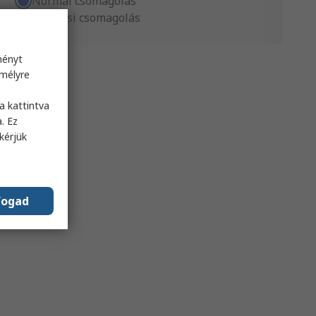
Normál csomagolás
Gyártási csomagolás
ményt
emélyre
s
a kattintva
. Ez
kérjük
fogad