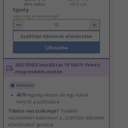
(ÁFA nélkül)
(ÁFÁ-val)
Add
Egység
to
Adja meg a mennyiséget
Basket
Szállítási dátumok ellenőrzése
Kosárba
INGYENES kiszállítás 19 500 Ft feletti
megrendelés esetén
Raktáron
4670
egység készen áll egy másik
helyről a szállításra
Többre van szüksége?
További
részletekért kattintson a „Szállítási dátumok
ellenőrzése” gombra.