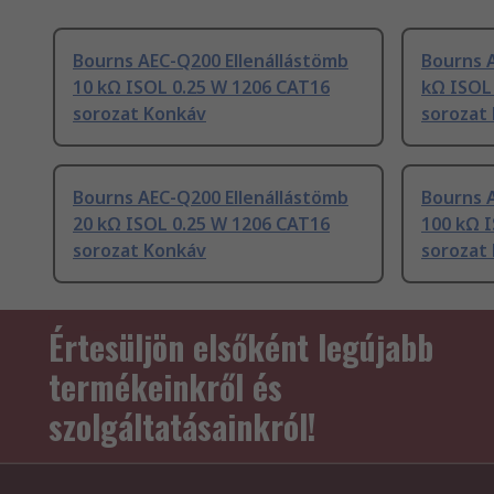
Bourns AEC-Q200 Ellenállástömb
Bourns A
10 kΩ ISOL 0.25 W 1206 CAT16
kΩ ISOL
sorozat Konkáv
sorozat
Bourns AEC-Q200 Ellenállástömb
Bourns 
20 kΩ ISOL 0.25 W 1206 CAT16
100 kΩ 
sorozat Konkáv
sorozat
Értesüljön elsőként legújabb
termékeinkről és
szolgáltatásainkról!