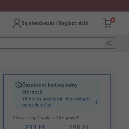
0
Bejelentkezés / Regisztráció
Összevont kedvezmény
elérhető
Tömeges árképzési lehetőségek
megtekintése
Részösszeg (1 szalag / 10 egység)*
233 Ft
296 Ft