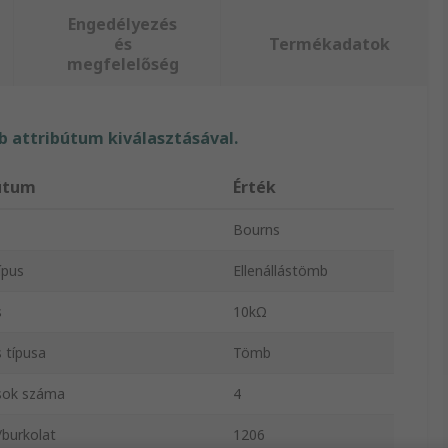
Engedélyezés
és
Termékadatok
megfelelőség
 attribútum kiválasztásával.
útum
Érték
Bourns
ípus
Ellenállástömb
s
10kΩ
s típusa
Tömb
ások száma
4
burkolat
1206