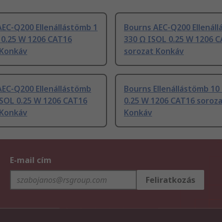
EC-Q200 Ellenállástömb 1
Bourns AEC-Q200 Ellenál
 0.25 W 1206 CAT16
330 Ω ISOL 0.25 W 1206 
 Konkáv
sorozat Konkáv
AEC-Q200 Ellenállástömb
Bourns Ellenállástömb 10
ISOL 0.25 W 1206 CAT16
0.25 W 1206 CAT16 soroz
 Konkáv
Konkáv
E-mail cím
Feliratkozás