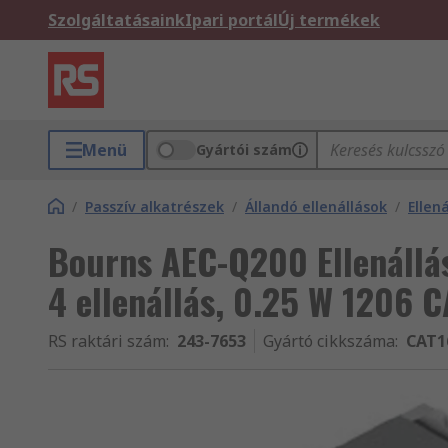
Szolgáltatásaink
Ipari portál
Új termékek
Menü
Gyártói szám
/
Passzív alkatrészek
/
Állandó ellenállások
/
Ellen
Bourns AEC-Q200 Ellenállá
4 ellenállás, 0.25 W 1206 
RS raktári szám
:
243-7653
Gyártó cikkszáma
:
CAT1