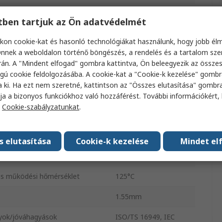
 teljesítmény
0.25W
etben tartjuk az Ön adatvédelmét
lás
Szalag és tekercs
kon cookie-kat és hasonló technológiákat használunk, hogy jobb él
nnek a weboldalon történő böngészés, a rendelés és a tartalom sz
stílus
Konkáv
án. A "Mindent elfogad" gombra kattintva, Ön beleegyezik az össze
gú cookie feldolgozásába. A cookie-kat a "Cookie-k kezelése" gombr
tár ±
1%
a ki. Ha ezt nem szeretné, kattintson az "Összes elutasítása" gombra
ri szabvány
AEC-Q200
ja a bizonyos funkciókhoz való hozzáférést. További információkért, 
a
Cookie-szabályzatunkat
.
ásonkénti teljesítmény
0.06W
 jelölés
ISOL
s elutasítása
Cookie-k kezelése
Mindet el
ködési hőmérséklet
-55°C
is működési hőmérséklet
125°C
1.55mm
yok/jóváhagyások
ISO/TS 16949, IEC