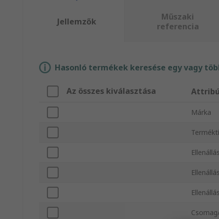
Műszaki
Jellemzők
referencia
Hasonló termékek keresése egy vagy több
Az összes kiválasztása
Attrib
Márka
Termékt
Ellenállá
Ellenállá
Ellenáll
Csomag/