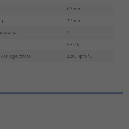
0.5mm
ág
3.2mm
ők száma
2
CAT16
kleti együttható
±200 ppm/°C