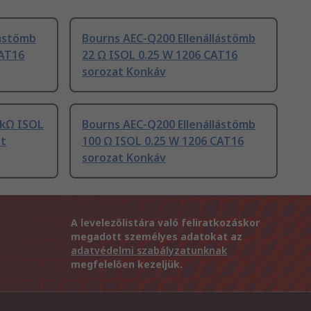
lástömb
Bourns AEC-Q200 Ellenállástömb
CAT16
22 Ω ISOL 0.25 W 1206 CAT16
sorozat Konkáv
 kΩ ISOL
Bourns AEC-Q200 Ellenállástömb
at
100 Ω ISOL 0.25 W 1206 CAT16
sorozat Konkáv
A levelezőlistára való feliratkozáskor
megadott személyes adatokat az
adatvédelmi szabályzatunknak
megfelelően kezeljük.