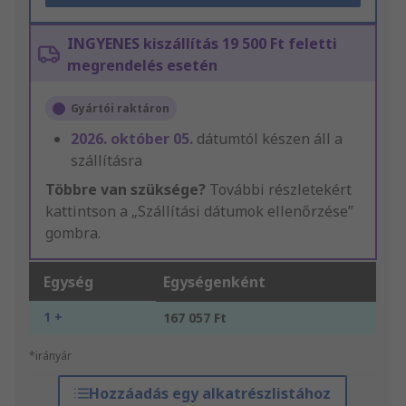
INGYENES kiszállítás 19 500 Ft feletti
megrendelés esetén
Gyártói raktáron
2026. október 05.
dátumtól készen áll a
szállításra
Többre van szüksége?
További részletekért
kattintson a „Szállítási dátumok ellenőrzése”
gombra.
Egység
Egységenként
1 +
167 057 Ft
*irányár
Hozzáadás egy alkatrészlistához