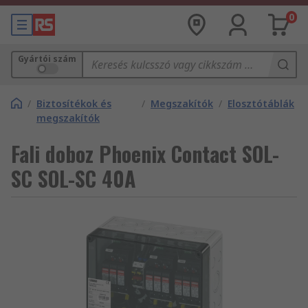
0
Gyártói szám
/
Biztosítékok és
/
Megszakítók
/
Elosztótáblák
megszakítók
Fali doboz Phoenix Contact SOL-
SC SOL-SC 40A