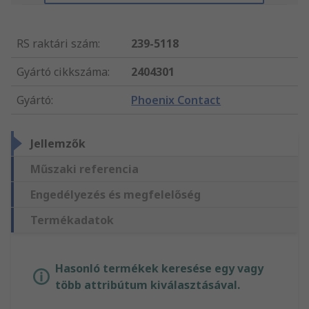
RS raktári szám
:
239-5118
Gyártó cikkszáma
:
2404301
Gyártó
:
Phoenix Contact
Jellemzők
Műszaki referencia
Engedélyezés és megfelelőség
Termékadatok
Hasonló termékek keresése egy vagy
több attribútum kiválasztásával.