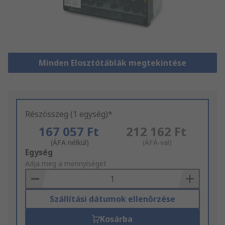
Minden Elosztótáblák megtekintése
Részösszeg (1 egység)*
167 057 Ft
212 162 Ft
(ÁFA nélkül)
(ÁFÁ-val)
Add
Egység
to
Adja meg a mennyiséget
Basket
Szállítási dátumok ellenőrzése
Kosárba