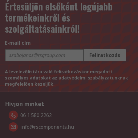
Értesüljön elsőként legújabb
termékeinkről és
szolgáltatásainkról!
E-mail cím
Feliratkozás
A levelezőlistára való feliratkozáskor megadott
személyes adatokat az
adatvédelmi szabályzatunknak
megfelelően kezeljük.
Hívjon minket
06 1 580 2262
info@rscomponents.hu