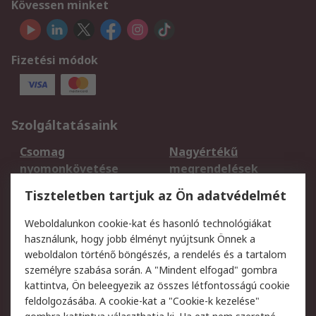
Kövessen minket
Fizetési módok
Szolgáltatásaink
Csomag
Nagyértékű
nyomonkövetése
megrendelések
Regisztráció
Szállítás
Tiszteletben tartjuk az Ön adatvédelmét
Termékvisszaküldés
Ütemezett szállítás
Weboldalunkon cookie-kat és hasonló technológiákat
Szolgáltatások
használunk, hogy jobb élményt nyújtsunk Önnek a
weboldalon történő böngészés, a rendelés és a tartalom
Jogi
személyre szabása során. A "Mindent elfogad" gombra
kattintva, Ön beleegyezik az összes létfontosságú cookie
Adatvédelmi
Az RS értékesítési
feldolgozásába. A cookie-kat a "Cookie-k kezelése"
szabályzat
feltételei