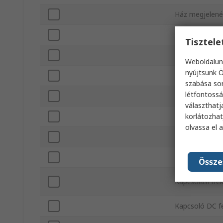
Ház megjelen
Ház anyaga
Tisztel
Csatlakozás tí
Weboldalun
nyújtsunk Ö
Működtető típ
szabása sor
létfontossá
Érzékelő műk
választhatj
korlátozhat
Kapcsolási táv
olvassa el 
Tartozék műk
Sorozat
Össze
Kapcsolási fr
Kapcsoló DC f