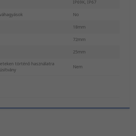
IP69K, IP67
óváhagyások
No
18mm
72mm
25mm
leteken történő használatra
Nem
úsítvány