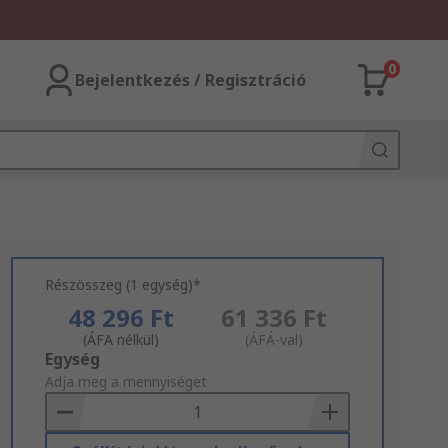
0
Bejelentkezés / Regisztráció
Részösszeg (1 egység)*
48 296 Ft
61 336 Ft
(ÁFA nélkül)
(ÁFÁ-val)
Add
Egység
to
Adja meg a mennyiséget
Basket