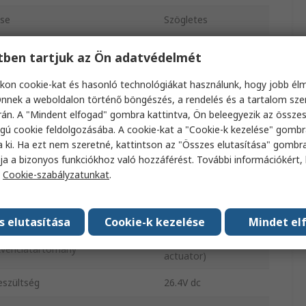
ése
Szögletes
Poliamid
etben tartjuk az Ön adatvédelmét
pusa
M12
kon cookie-kat és hasonló technológiákat használunk, hogy jobb él
nnek a weboldalon történő böngészés, a rendelés és a tartalom sz
usa
RFID
án. A "Mindent elfogad" gombra kattintva, Ön beleegyezik az össze
gú cookie feldolgozásába. A cookie-kat a "Cookie-k kezelése" gombr
ödése
RFID
a ki. Ha ezt nem szeretné, kattintson az "Összes elutasítása" gombra
ja a bizonyos funkciókhoz való hozzáférést. További információkért, 
olság
40, 700mA
a
Cookie-szabályzatunkat
.
ödtető
Igen
MN
s elutasítása
Cookie-k kezelése
Mindet el
12 mm (with defined
ekvenciatartomány
actuator)
eszültség
26.4V dc