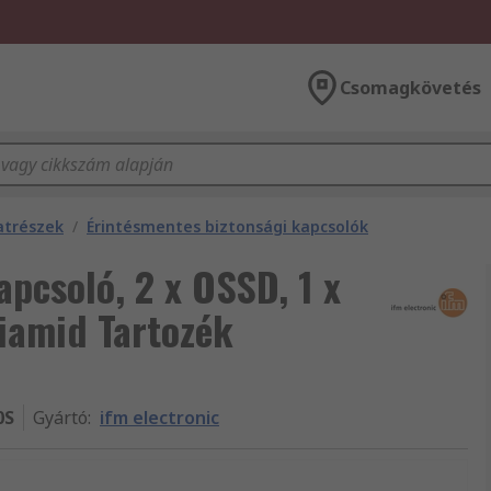
Csomagkövetés
atrészek
/
Érintésmentes biztonsági kapcsolók
apcsoló, 2 x OSSD, 1 x
iamid Tartozék
0S
Gyártó
:
ifm electronic