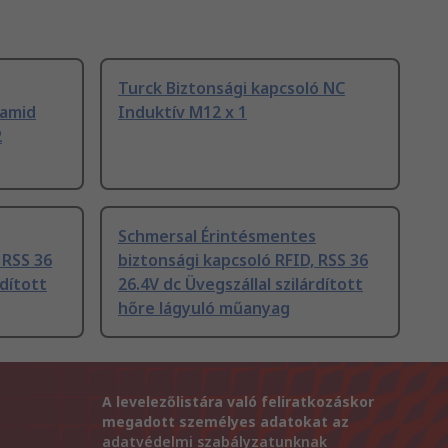
Turck Biztonsági kapcsoló NC
iamid
Induktív M12 x 1
2
Schmersal Érintésmentes
 RSS 36
biztonsági kapcsoló RFID, RSS 36
rdított
26.4V dc Üvegszállal szilárdított
hőre lágyuló műanyag
A levelezőlistára való feliratkozáskor
megadott személyes adatokat az
adatvédelmi szabályzatunknak