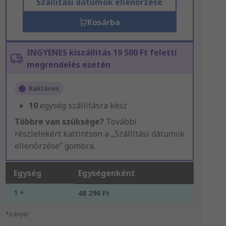
Szállítási dátumok ellenőrzése
Kosárba
INGYENES kiszállítás 19 500 Ft feletti
megrendelés esetén
Raktáron
10
egység szállításra kész
Többre van szüksége?
További
részletekért kattintson a „Szállítási dátumok
ellenőrzése” gombra.
Egység
Egységenként
1 +
48 296 Ft
*irányár