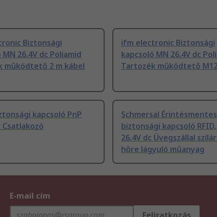
tronic Biztonsági
ifm electronic Biztonsági
 MN 26.4V dc Poliamid
kapcsoló MN 26.4V dc Pol
k működtető 2 m kábel
Tartozék működtető M1
ztonsági kapcsoló PnP
Schmersal Érintésmentes
 Csatlakozó
biztonsági kapcsoló RFID,
26.4V dc Üvegszállal szilá
hőre lágyuló műanyag
E-mail cím
Feliratkozás