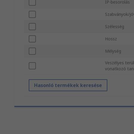
IP-besorolás
Szabványok/j
Szélesség
Hossz
Mélység
Veszélyes terü
vonatkozó tan
Hasonló termékek keresése