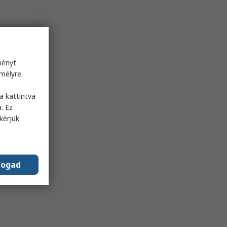
ményt
emélyre
s
a kattintva
. Ez
kérjük
fogad