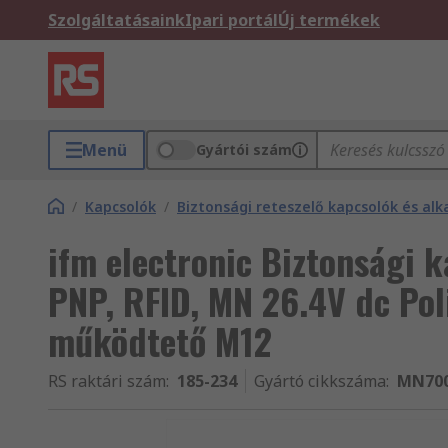
Szolgáltatásaink
Ipari portál
Új termékek
Menü
Gyártói szám
/
Kapcsolók
/
Biztonsági reteszelő kapcsolók és alk
ifm electronic Biztonsági k
PNP, RFID, MN 26.4V dc Pol
működtető M12
RS raktári szám
:
185-234
Gyártó cikkszáma
:
MN70