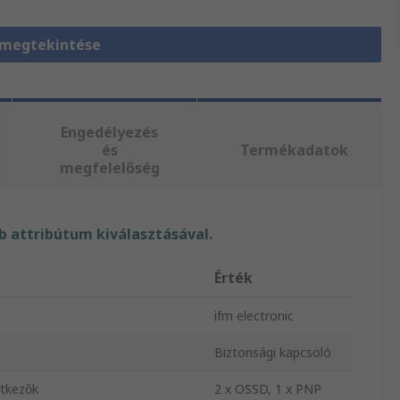
 megtekintése
Engedélyezés
és
Termékadatok
megfelelőség
 attribútum kiválasztásával.
Érték
ifm electronic
Biztonsági kapcsoló
ntkezők
2 x OSSD, 1 x PNP