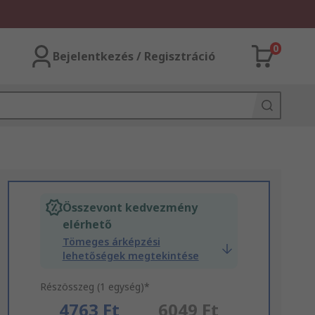
0
Bejelentkezés / Regisztráció
Összevont kedvezmény
elérhető
Tömeges árképzési
lehetőségek megtekintése
Részösszeg (1 egység)*
4763 Ft
6049 Ft