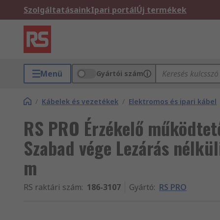
Szolgáltatásaink
Ipari portál
Új termékek
Menü
Gyártói szám
/
Kábelek és vezetékek
/
Elektromos és ipari kábel
RS PRO Érzékelő működtető
Szabad vége Lezárás nélküli
m
RS raktári szám
:
186-3107
Gyártó
:
RS PRO