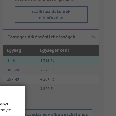
Szállítási dátumok
ellenőrzése
Tömeges árképzési lehetőségek
Egység
Egységenként
1 - 9
4 763 Ft
10 - 24
4 474 Ft
25 - 49
4 204 Ft
50 +
3 866 Ft
*irányár
ményt
emélyre
Hozzáadás egy alkatrészlistához
s