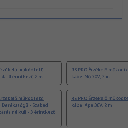
Érzékelő működtető
RS PRO Érzékelő működt
 4 - 4 érintkező 2 m
kábel Nő 30V, 2 m
Érzékelő működtető
RS PRO Érzékelő működt
ő Derékszögű - Szabad
kábel Apa 30V, 2 m
árás nélküli - 3 érintkező