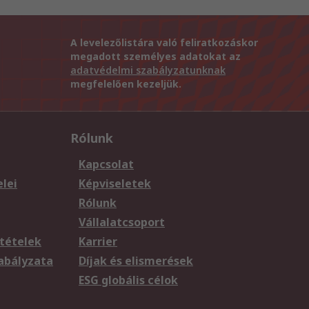
A levelezőlistára való feliratkozáskor
megadott személyes adatokat az
adatvédelmi szabályzatunknak
megfelelően kezeljük.
Rólunk
Kapcsolat
elei
Képviseletek
Rólunk
Vállalatcsoport
tételek
Karrier
zabályzata
Díjak és elismerések
ESG globális célok