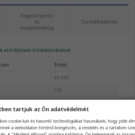
Engedélyezés
és
Termékadatok
megfelelőség
 attribútum kiválasztásával.
útum
Érték
RS PRO
CBF
pus
Érzékelő működtető kábel
etben tartjuk az Ön adatvédelmét
sz
2m
kon cookie-kat és hasonló technológiákat használunk, hogy jobb él
zíne
Fekete
nnek a weboldalon történő böngészés, a rendelés és a tartalom sz
án. A "Mindent elfogad" gombra kattintva, Ön beleegyezik az össze