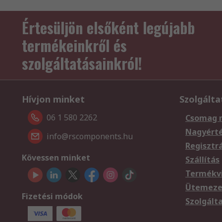
Értesüljön elsőként legújabb
termékeinkről és
szolgáltatásainkról!
Hívjon minket
Szolgálta
06 1 580 2262
Csomag 
Nagyért
info@rscomponents.hu
Regisztr
Kövessen minket
Szállítás
Termékvi
Ütemezet
Fizetési módok
Szolgált