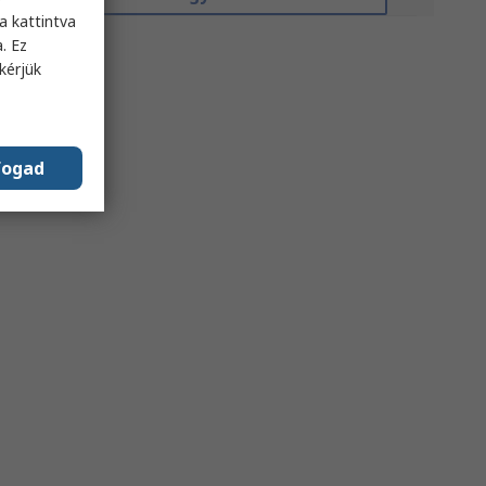
a kattintva
. Ez
kérjük
fogad