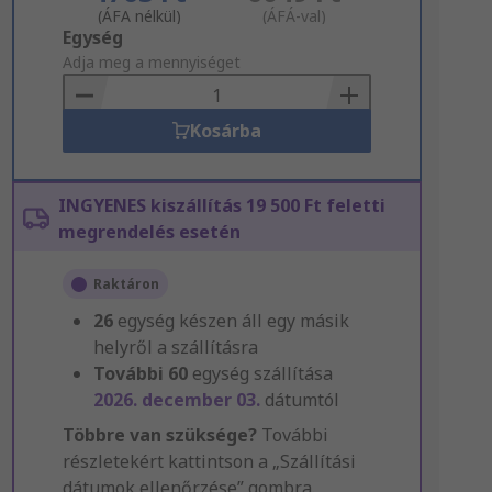
(ÁFA nélkül)
(ÁFÁ-val)
Add
Egység
to
Adja meg a mennyiséget
Basket
Kosárba
INGYENES kiszállítás 19 500 Ft feletti
megrendelés esetén
Raktáron
26
egység készen áll egy másik
helyről a szállításra
További
60
egység szállítása
2026. december 03.
dátumtól
Többre van szüksége?
További
részletekért kattintson a „Szállítási
dátumok ellenőrzése” gombra.