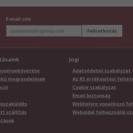
E-mail cím
Feliratkozás
tásaink
Jogi
nyomonkövetése
Adatvédelmi szabályzat
ékű megrendelések
Az RS értékesítési feltét
áció
Cookie szabályzat
Email biztonság
sszaküldés
Webhelyre vonatkozó fel
t szállítás
Weboldal felhasználói s
atások