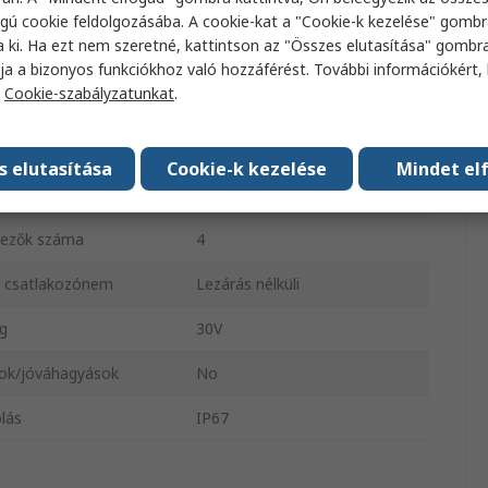
nyaga
Polivinil-klorid
gú cookie feldolgozásába. A cookie-kat a "Cookie-k kezelése" gombr
a ki. Ha ezt nem szeretné, kattintson az "Összes elutasítása" gombra
típusú csatlakozó
Egyenes
ja a bizonyos funkciókhoz való hozzáférést. További információkért, 
a
Cookie-szabályzatunkat
.
 csatlakozónem
Nő
kezők száma
4
s elutasítása
Cookie-k kezelése
Mindet el
típusú csatlakozó
Szabad vége
kezők száma
4
 csatlakozónem
Lezárás nélküli
g
30V
ok/jóváhagyások
No
lás
IP67