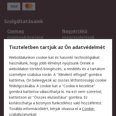
Szolgáltatásaink
Csomag
Nagyértékű
nyomonkövetése
megrendelések
Regisztráció
Szállítás
Tiszteletben tartjuk az Ön adatvédelmét
Termékvisszaküldés
Ütemezett szállítás
Weboldalunkon cookie-kat és hasonló technológiákat
Szolgáltatások
használunk, hogy jobb élményt nyújtsunk Önnek a
weboldalon történő böngészés, a rendelés és a tartalom
Jogi
személyre szabása során. A "Mindent elfogad" gombra
kattintva, Ön beleegyezik az összes létfontosságú cookie
Adatvédelmi
Az RS értékesítési
feldolgozásába. A cookie-kat a "Cookie-k kezelése"
szabályzat
feltételei
gombra kattintva választhatja ki. Ha ezt nem szeretné,
Cookie szabályzat
Email biztonság
kattintson az "Összes elutasítása" gombra. Ez
Webhelyre vonatkozó
Weboldal felhasználói
korlátozhatja a bizonyos funkciókhoz való hozzáférést.
feltételek
szabályzata
További információkért, kérjük olvassa el a
Cookie-
szabályzatunkat
.