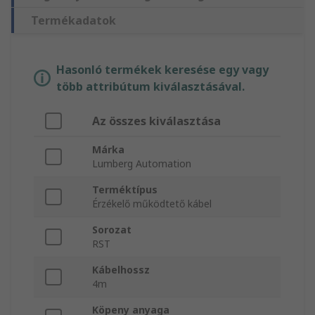
Termékadatok
Hasonló termékek keresése egy vagy
több attribútum kiválasztásával.
Az összes kiválasztása
Márka
Lumberg Automation
Terméktípus
Érzékelő működtető kábel
Sorozat
RST
Kábelhossz
4m
Köpeny anyaga