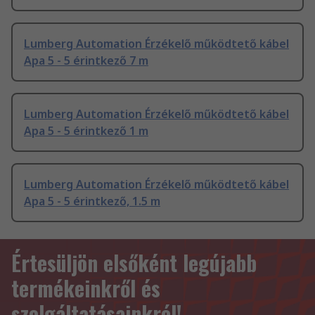
Lumberg Automation Érzékelő működtető kábel
Apa 5 - 5 érintkező 7 m
Lumberg Automation Érzékelő működtető kábel
Apa 5 - 5 érintkező 1 m
Lumberg Automation Érzékelő működtető kábel
Apa 5 - 5 érintkező, 1.5 m
Értesüljön elsőként legújabb
termékeinkről és
szolgáltatásainkról!