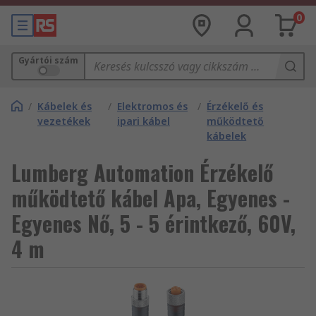
0
Gyártói szám
/
Kábelek és
/
Elektromos és
/
Érzékelő és
vezetékek
ipari kábel
működtető
kábelek
Lumberg Automation Érzékelő
működtető kábel Apa, Egyenes -
Egyenes Nő, 5 - 5 érintkező, 60V,
4 m