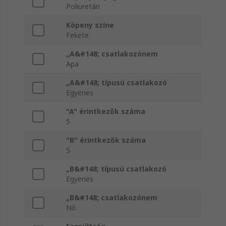
Poliuretán
Köpeny színe
Fekete
„A&#148; csatlakozónem
Apa
„A&#148; típusú csatlakozó
Egyenes
"A" érintkezők száma
5
"B" érintkezők száma
5
„B&#148; típusú csatlakozó
Egyenes
„B&#148; csatlakozónem
Nő