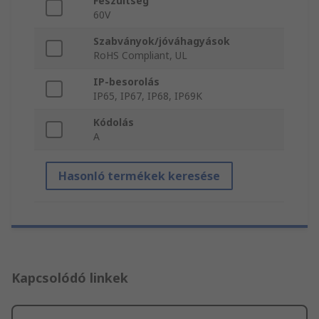
Feszültség
60V
Szabványok/jóváhagyások
RoHS Compliant, UL
IP-besorolás
IP65, IP67, IP68, IP69K
Kódolás
A
Hasonló termékek keresése
Kapcsolódó linkek