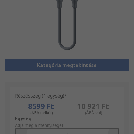
Kategória megtekintése
Részösszeg (1 egység)*
8599 Ft
10 921 Ft
(ÁFA nélkül)
(ÁFÁ-val)
Add
Egység
to
Adja meg a mennyiséget
Basket