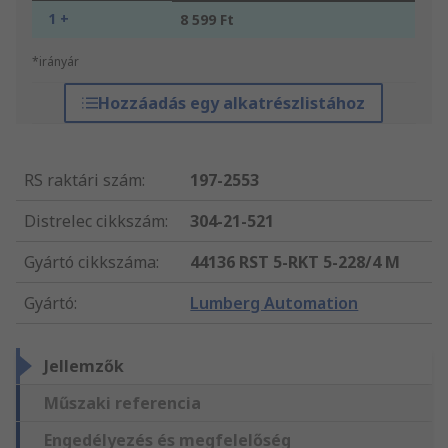
1 +
8 599 Ft
*irányár
Hozzáadás egy alkatrészlistához
RS raktári szám
:
197-2553
Distrelec cikkszám
:
304-21-521
Gyártó cikkszáma
:
44136 RST 5-RKT 5-228/4 M
Gyártó
:
Lumberg Automation
Jellemzők
Műszaki referencia
Engedélyezés és megfelelőség