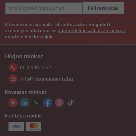
Feliratkozás
A levelezőlistára való feliratkozáskor megadott
személyes adatokat az
adatvédelmi szabályzatunknak
megfelelően kezeljük.
Hívjon minket
06 1 580 2262
info@rscomponents.hu
Kövessen minket
Fizetési módok