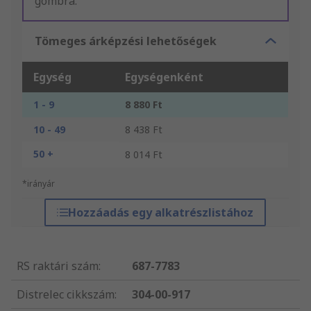
gombra.
Tömeges árképzési lehetőségek
Egység
Egységenként
1 - 9
8 880 Ft
10 - 49
8 438 Ft
50 +
8 014 Ft
*irányár
Hozzáadás egy alkatrészlistához
RS raktári szám
:
687-7783
Distrelec cikkszám
:
304-00-917