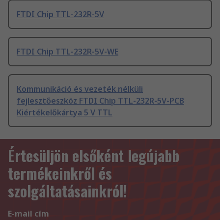
FTDI Chip TTL-232R-5V
FTDI Chip TTL-232R-5V-WE
Kommunikáció és vezeték nélküli
fejlesztőeszköz FTDI Chip TTL-232R-5V-PCB
Kiértékelőkártya 5 V TTL
Értesüljön elsőként legújabb
termékeinkről és
szolgáltatásainkról!
E-mail cím