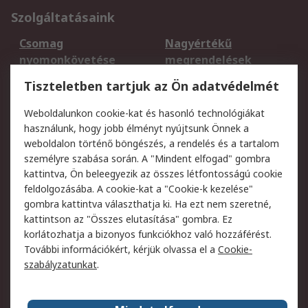
Szolgáltatásaink
Csomag
Nagyértékű
nyomonkövetése
megrendelések
Regisztráció
Szállítás
Tiszteletben tartjuk az Ön adatvédelmét
Termékvisszaküldés
Ütemezett szállítás
Weboldalunkon cookie-kat és hasonló technológiákat
Szolgáltatások
használunk, hogy jobb élményt nyújtsunk Önnek a
weboldalon történő böngészés, a rendelés és a tartalom
Jogi
személyre szabása során. A "Mindent elfogad" gombra
kattintva, Ön beleegyezik az összes létfontosságú cookie
Adatvédelmi
Az RS értékesítési
feldolgozásába. A cookie-kat a "Cookie-k kezelése"
szabályzat
feltételei
gombra kattintva választhatja ki. Ha ezt nem szeretné,
Cookie szabályzat
Email biztonság
kattintson az "Összes elutasítása" gombra. Ez
Webhelyre vonatkozó
Weboldal felhasználói
korlátozhatja a bizonyos funkciókhoz való hozzáférést.
feltételek
szabályzata
További információkért, kérjük olvassa el a
Cookie-
szabályzatunkat
.
Rólunk