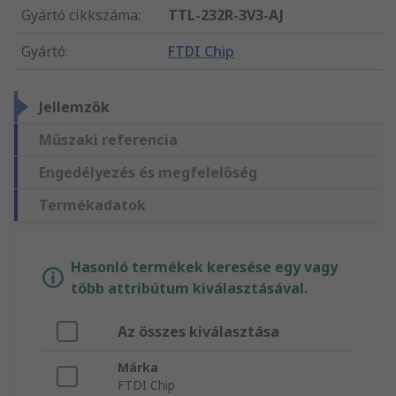
Gyártó cikkszáma
:
TTL-232R-3V3-AJ
Gyártó
:
FTDI Chip
Jellemzők
Műszaki referencia
Engedélyezés és megfelelőség
Termékadatok
Hasonló termékek keresése egy vagy
több attribútum kiválasztásával.
Az összes kiválasztása
Márka
FTDI Chip