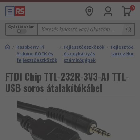
0
Gyártói szám
/
Raspberry Pi
/
Fejlesztőeszközök
/
Fejlesztőesz
Arduino ROCK és
és egykártyás
tartozékok
fejlesztőeszközök
számítógépek
FTDI Chip TTL-232R-3V3-AJ TTL-
USB soros átalakítókábel