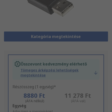
Kategória megtekintése
Összevont kedvezmény elérhető
Tömeges árképzési lehetőségek
megtekintése
Részösszeg (1 egység)*
8880 Ft
11 278 Ft
(ÁFA nélkül)
(ÁFÁ-val)
Add
Egység
to
Adja meg a mennyiséget