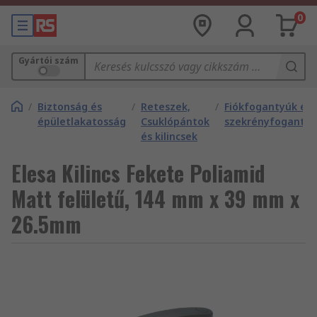
0
Gyártói szám
/
Biztonság és
/
Reteszek,
/
Fiókfogantyúk és
épületlakatosság
Csuklópántok
szekrényfogantyú
és kilincsek
Elesa Kilincs Fekete Poliamid
Matt felületű, 144 mm x 39 mm x
26.5mm