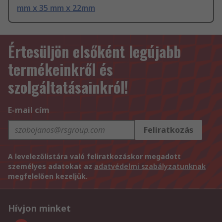
mm x 35 mm x 22mm
Értesüljön elsőként legújabb
termékeinkről és
szolgáltatásainkról!
E-mail cím
Feliratkozás
A levelezőlistára való feliratkozáskor megadott
személyes adatokat az
adatvédelmi szabályzatunknak
megfelelően kezeljük.
Hívjon minket