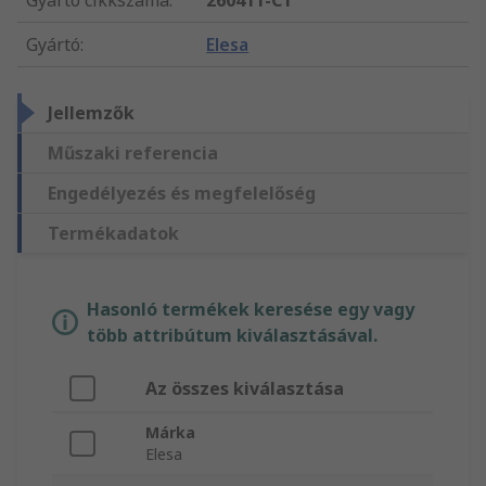
Gyártó cikkszáma
:
260411-C1
Gyártó
:
Elesa
Jellemzők
Műszaki referencia
Engedélyezés és megfelelőség
Termékadatok
Hasonló termékek keresése egy vagy
több attribútum kiválasztásával.
Az összes kiválasztása
Márka
Elesa