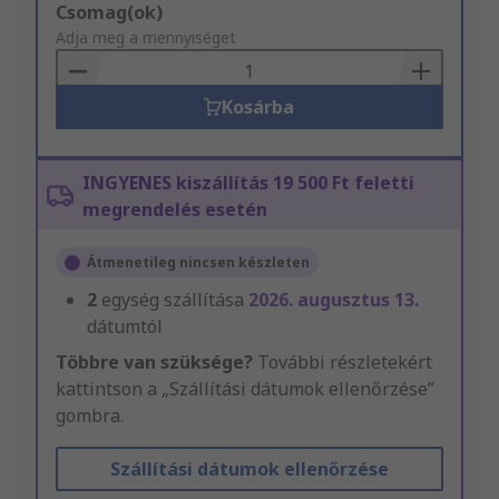
Add
Csomag(ok)
to
Adja meg a mennyiséget
Basket
Kosárba
INGYENES kiszállítás 19 500 Ft feletti
megrendelés esetén
Átmenetileg nincsen készleten
2
egység szállítása
2026. augusztus 13.
dátumtól
Többre van szüksége?
További részletekért
kattintson a „Szállítási dátumok ellenőrzése”
gombra.
Szállítási dátumok ellenőrzése