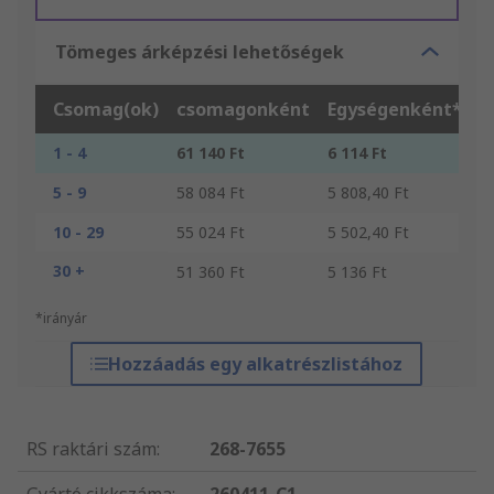
Tömeges árképzési lehetőségek
Csomag(ok)
csomagonként
Egységenként*
1 - 4
61 140 Ft
6 114 Ft
5 - 9
58 084 Ft
5 808,40 Ft
10 - 29
55 024 Ft
5 502,40 Ft
30 +
51 360 Ft
5 136 Ft
*irányár
Hozzáadás egy alkatrészlistához
RS raktári szám
:
268-7655