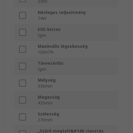
230V
Névleges teljesítmény
74W
ESD-biztos
Igen
Maximális légsebesség
100m³/h
Távvezérlős
Igen
Mélység
336mm
Magasság
435mm
Szélesség
270mm
„Szűrő megtelt&#148; riasztás