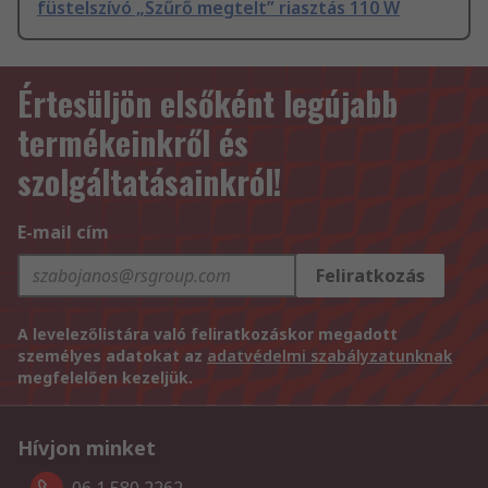
füstelszívó „Szűrő megtelt” riasztás 110 W
Értesüljön elsőként legújabb
termékeinkről és
szolgáltatásainkról!
E-mail cím
Feliratkozás
A levelezőlistára való feliratkozáskor megadott
személyes adatokat az
adatvédelmi szabályzatunknak
megfelelően kezeljük.
Hívjon minket