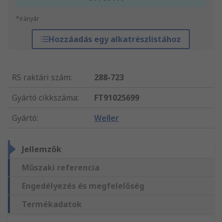
*irányár
Hozzáadás egy alkatrészlistához
RS raktári szám
:
288-723
Gyártó cikkszáma
:
FT91025699
Gyártó
:
Weller
Jellemzők
Műszaki referencia
Engedélyezés és megfelelőség
Termékadatok