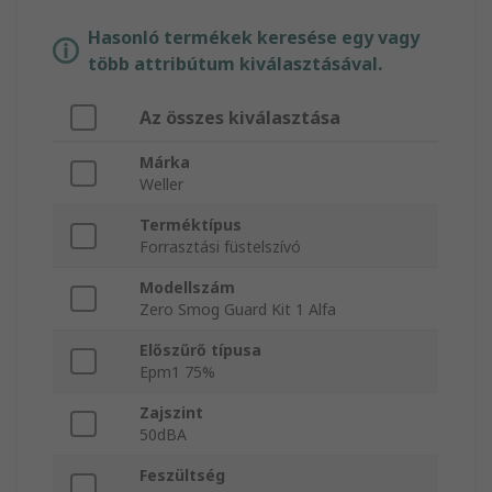
Hasonló termékek keresése egy vagy
több attribútum kiválasztásával.
Az összes kiválasztása
Márka
Weller
Terméktípus
Forrasztási füstelszívó
Modellszám
Zero Smog Guard Kit 1 Alfa
Előszűrő típusa
Epm1 75%
Zajszint
50dBA
Feszültség