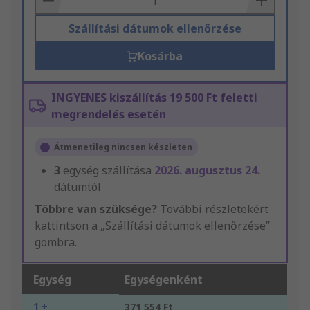
Szállítási dátumok ellenőrzése
Kosárba
INGYENES kiszállítás 19 500 Ft feletti
megrendelés esetén
Átmenetileg nincsen készleten
3
egység szállítása
2026. augusztus 24.
dátumtól
Többre van szüksége?
További részletekért
kattintson a „Szállítási dátumok ellenőrzése”
gombra.
Egység
Egységenként
1 +
371 554 Ft