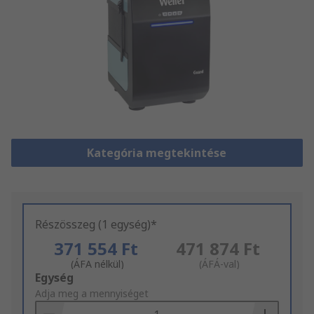
Kategória megtekintése
Részösszeg (1 egység)*
371 554 Ft
471 874 Ft
(ÁFA nélkül)
(ÁFÁ-val)
Add
Egység
to
Adja meg a mennyiséget
Basket