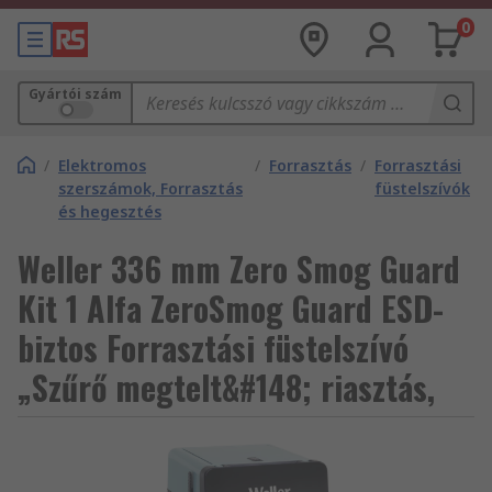
0
Gyártói szám
/
Elektromos
/
Forrasztás
/
Forrasztási
szerszámok, Forrasztás
füstelszívók
és hegesztés
Weller 336 mm Zero Smog Guard
Kit 1 Alfa ZeroSmog Guard ESD-
biztos Forrasztási füstelszívó
„Szűrő megtelt&#148; riasztás,