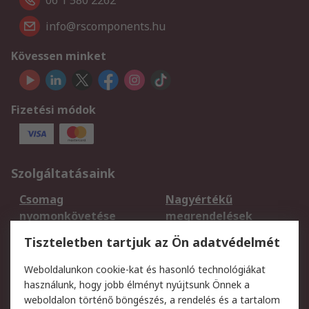
06 1 580 2262
info@rscomponents.hu
Kövessen minket
Fizetési módok
Szolgáltatásaink
Csomag
Nagyértékű
nyomonkövetése
megrendelések
Regisztráció
Szállítás
Tiszteletben tartjuk az Ön adatvédelmét
Termékvisszaküldés
Ütemezett szállítás
Weboldalunkon cookie-kat és hasonló technológiákat
Szolgáltatások
használunk, hogy jobb élményt nyújtsunk Önnek a
weboldalon történő böngészés, a rendelés és a tartalom
Jogi