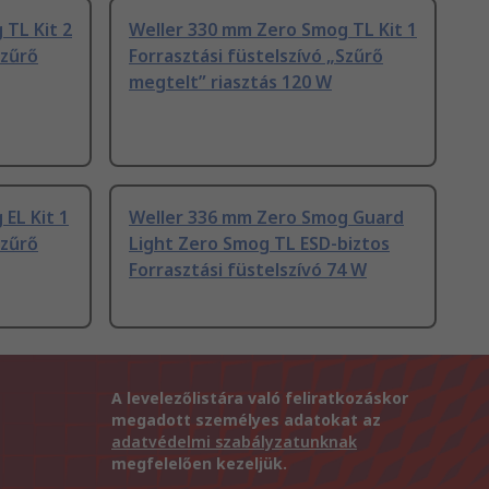
TL Kit 2
Weller 330 mm Zero Smog TL Kit 1
Szűrő
Forrasztási füstelszívó „Szűrő
megtelt” riasztás 120 W
EL Kit 1
Weller 336 mm Zero Smog Guard
Szűrő
Light Zero Smog TL ESD-biztos
Forrasztási füstelszívó 74 W
A levelezőlistára való feliratkozáskor
megadott személyes adatokat az
adatvédelmi szabályzatunknak
megfelelően kezeljük.