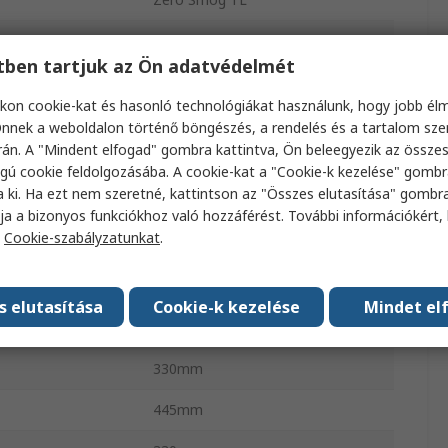
sa
F7
etben tartjuk az Ön adatvédelmét
sa
Hegesztési füstök
kon cookie-kat és hasonló technológiákat használunk, hogy jobb él
50dBA
nnek a weboldalon történő böngészés, a rendelés és a tartalom sz
án. A "Mindent elfogad" gombra kattintva, Ön beleegyezik az össze
230V
gú cookie feldolgozásába. A cookie-kat a "Cookie-k kezelése" gombr
a ki. Ha ezt nem szeretné, kattintson az "Összes elutasítása" gombra
jesítmény
120W
ja a bizonyos funkciókhoz való hozzáférést. További információkért, 
a
Cookie-szabályzatunkat
.
Nem
Igen
s elutasítása
Cookie-k kezelése
Mindet el
gsebesség
190m³/h
330mm
445mm