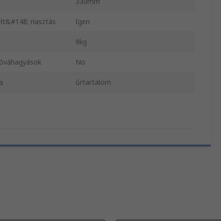
330mm
lt&#148; riasztás
Igen
9kg
jóváhagyások
No
a
űrtartalom