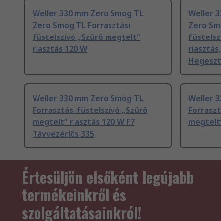
Weller 330 mm Zero Smog TL
Weller 3
Zero Smog TL Forrasztási
Zero Smo
füstelszívó „Szűrő megtelt”
füstelsz
riasztás 120 W
riasztás
Hegeszt
Weller 330 mm Zero Smog TL
Weller 
Forrasztási füstelszívó „Szűrő
Forraszt
megtelt” riasztás 120 W F7
megtelt”
Távvezérlős 335
Értesüljön elsőként legújabb
termékeinkről és
szolgáltatásainkról!