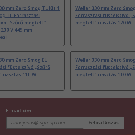
30 mm Zero Smog TL Kit 1
Weller 330 mm Zero Smog 
g TL Forrasztási
Forrasztási füstelszívó „
ívó „Szűrő megtelt”
megtelt” riasztás 120 W
, 230 V 445 mm
ési
330 mm Zero Smog EL
Weller 330 mm Zero Smog 
ási füstelszívó „Szűrő
Forrasztási füstelszívó „
 riasztás 110 W
megtelt” riasztás 110 W
E-mail cím
Feliratkozás