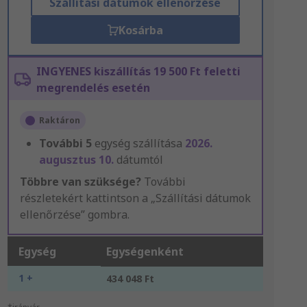
Szállítási dátumok ellenőrzése
Kosárba
INGYENES kiszállítás 19 500 Ft feletti
megrendelés esetén
Raktáron
További
5
egység szállítása
2026.
augusztus 10.
dátumtól
Többre van szüksége?
További
részletekért kattintson a „Szállítási dátumok
ellenőrzése” gombra.
Egység
Egységenként
1 +
434 048 Ft