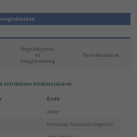
 megtekintése
Engedélyezés
és
Termékadatok
megfelelőség
 attribútum kiválasztásával.
m
Érték
Weller
Forrasztási füstelszívó kiegészítő
Zero Smog TL