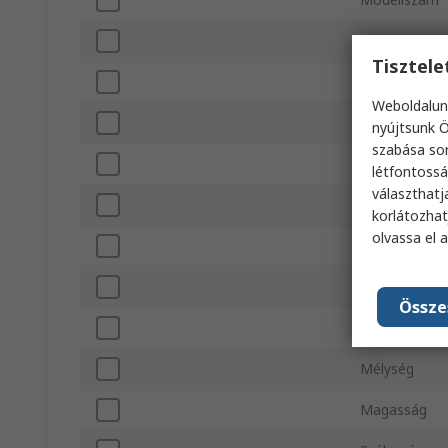
Előszűrő típu
Tisztel
Főszűrő típu
Weboldalun
Zajszint
nyújtsunk Ö
szabása sor
Feszültség
létfontossá
választhatj
Névleges tel
korlátozhat
olvassa el 
ESD-biztos
Távvezérlős
Össze
Maximális lé
Mélység
Magasság