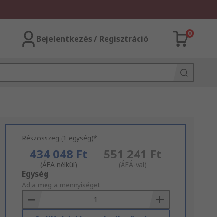
0
Bejelentkezés / Regisztráció
Részösszeg (1 egység)*
434 048 Ft
551 241 Ft
(ÁFA nélkül)
(ÁFÁ-val)
Add
Egység
to
Adja meg a mennyiséget
Basket