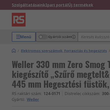
Szolgáltatásaink
Ipari portál
Új termékek
Menü
Gyártói szám
/
Elektromos szerszámok, Forrasztás és hegesztés
/
Weller 330 mm Zero Smog TL
kiegészítő „Szűrő megtelt&
445 mm Hegesztési füstök,
RS raktári szám
:
124-0171
Distrelec cikkszám
:
300
Gyártó
:
Weller