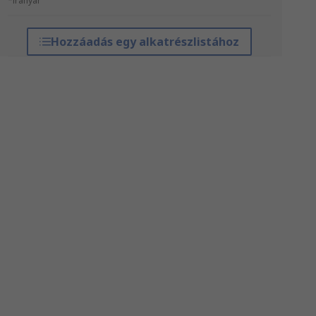
*irányár
Hozzáadás egy alkatrészlistához