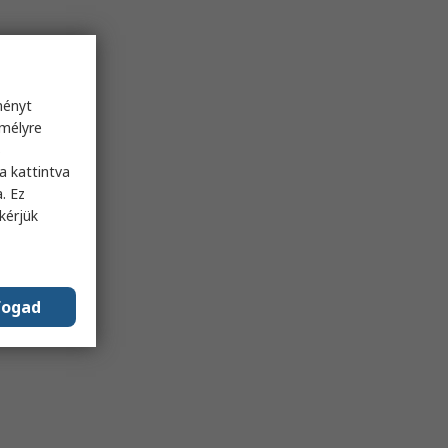
ményt
emélyre
s
a kattintva
. Ez
kérjük
fogad