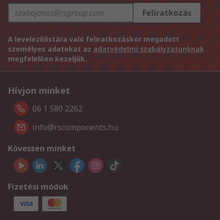
Feliratkozás
A levelezőlistára való feliratkozáskor megadott
személyes adatokat az
adatvédelmi szabályzatunknak
megfelelően kezeljük.
Hívjon minket
06 1 580 2262
info@rscomponents.hu
Kövessen minket
Fizetési módok