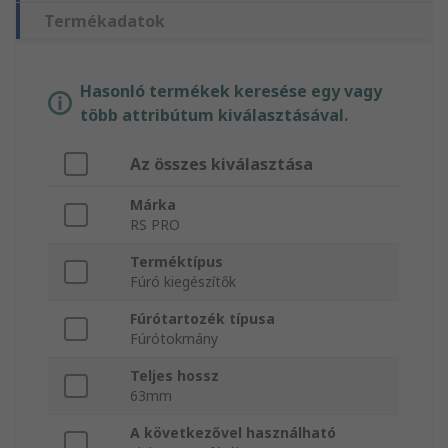
Termékadatok
Hasonló termékek keresése egy vagy
több attribútum kiválasztásával.
Az összes kiválasztása
Márka
RS PRO
Terméktípus
Fúró kiegészítők
Fúrótartozék típusa
Fúrótokmány
Teljes hossz
63mm
A következővel használható