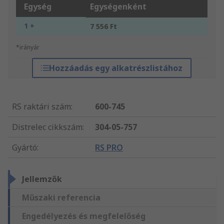
Egység
Egységenként
1 +
7 556 Ft
*irányár
Hozzáadás egy alkatrészlistához
RS raktári szám
:
600-745
Distrelec cikkszám
:
304-05-757
Gyártó
:
RS PRO
Jellemzők
Műszaki referencia
Engedélyezés és megfelelőség