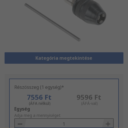
Kategória megtekintése
Részösszeg (1 egység)*
7556 Ft
9596 Ft
(ÁFA nélkül)
(ÁFÁ-val)
Add
Egység
to
Adja meg a mennyiséget
Basket