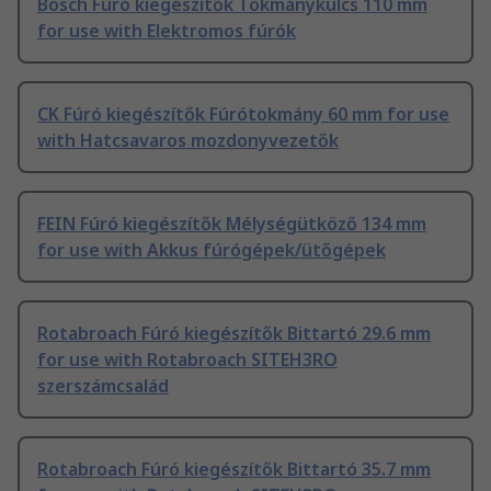
Bosch Fúró kiegészítők Tokmánykulcs 110 mm
for use with Elektromos fúrók
CK Fúró kiegészítők Fúrótokmány 60 mm for use
with Hatcsavaros mozdonyvezetők
FEIN Fúró kiegészítők Mélységütköző 134 mm
for use with Akkus fúrógépek/ütőgépek
Rotabroach Fúró kiegészítők Bittartó 29.6 mm
for use with Rotabroach SITEH3RO
szerszámcsalád
Rotabroach Fúró kiegészítők Bittartó 35.7 mm