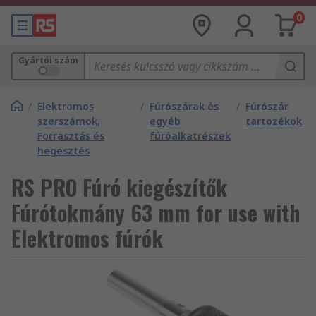
0
Gyártói szám
/
Elektromos
/
Fúrószárak és
/
Fúrószár
szerszámok,
egyéb
tartozékok
Forrasztás és
fúróalkatrészek
hegesztés
RS PRO Fúró kiegészítők
Fúrótokmány 63 mm for use with
Elektromos fúrók