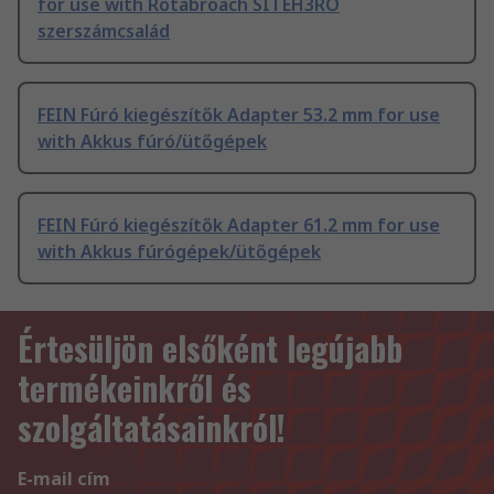
for use with Rotabroach SITEH3RO
szerszámcsalád
FEIN Fúró kiegészítők Adapter 53.2 mm for use
with Akkus fúró/ütőgépek
FEIN Fúró kiegészítők Adapter 61.2 mm for use
with Akkus fúrógépek/ütőgépek
Értesüljön elsőként legújabb
termékeinkről és
szolgáltatásainkról!
E-mail cím