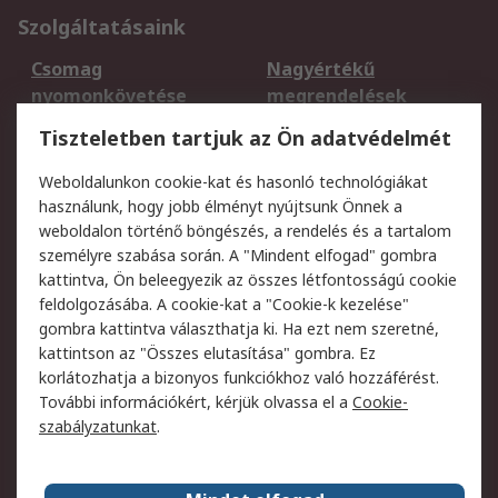
Szolgáltatásaink
Csomag
Nagyértékű
nyomonkövetése
megrendelések
Regisztráció
Szállítás
Tiszteletben tartjuk az Ön adatvédelmét
Termékvisszaküldés
Ütemezett szállítás
Weboldalunkon cookie-kat és hasonló technológiákat
Szolgáltatások
használunk, hogy jobb élményt nyújtsunk Önnek a
weboldalon történő böngészés, a rendelés és a tartalom
Jogi
személyre szabása során. A "Mindent elfogad" gombra
kattintva, Ön beleegyezik az összes létfontosságú cookie
Adatvédelmi
Az RS értékesítési
feldolgozásába. A cookie-kat a "Cookie-k kezelése"
szabályzat
feltételei
gombra kattintva választhatja ki. Ha ezt nem szeretné,
Cookie szabályzat
Email biztonság
kattintson az "Összes elutasítása" gombra. Ez
Webhelyre vonatkozó
Weboldal felhasználói
korlátozhatja a bizonyos funkciókhoz való hozzáférést.
feltételek
szabályzata
További információkért, kérjük olvassa el a
Cookie-
szabályzatunkat
.
Rólunk