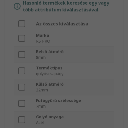
Hasonló termékek keresése egy vagy
több attribútum kiválasztásával.
Az összes kiválasztása
Márka
RS PRO
Belső átmérő
8mm
Terméktípus
golyóscsapágy
Külső átmérő
22mm
Futógyűrű szélessége
7mm
Golyó anyaga
Acél