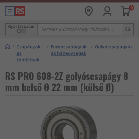
0
Gyártói szám
/
Csapágyak
/
Forgócsapágyak
/
Golyóscsapágyak
és
és házegységek
tömítések
RS PRO 608-2Z golyóscsapágy 8
mm belső Ø 22 mm (külső Ø)