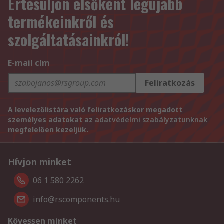
Értesüljön elsőként legújabb
termékeinkről és
szolgáltatásainkról!
E-mail cím
Feliratkozás
A levelezőlistára való feliratkozáskor megadott
személyes adatokat az
adatvédelmi szabályzatunknak
megfelelően kezeljük.
Hívjon minket
06 1 580 2262
info@rscomponents.hu
Kövessen minket