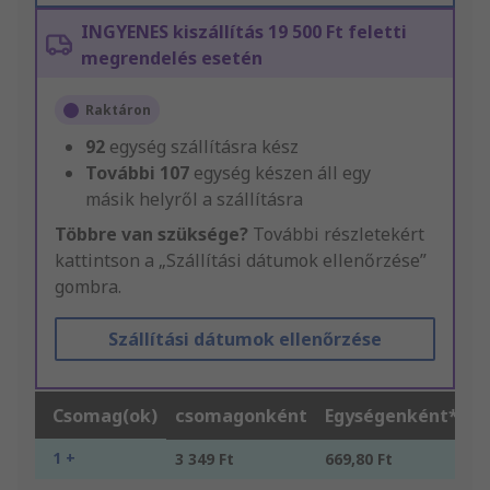
INGYENES kiszállítás 19 500 Ft feletti
megrendelés esetén
Raktáron
92
egység szállításra kész
További
107
egység készen áll egy
másik helyről a szállításra
Többre van szüksége?
További részletekért
kattintson a „Szállítási dátumok ellenőrzése”
gombra.
Szállítási dátumok ellenőrzése
Csomag(ok)
csomagonként
Egységenként*
1 +
3 349 Ft
669,80 Ft