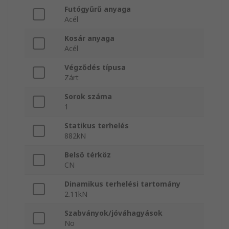
Futógyűrű anyaga
Acél
Kosár anyaga
Acél
Végződés típusa
Zárt
Sorok száma
1
Statikus terhelés
882kN
Belső térköz
CN
Dinamikus terhelési tartomány
2.11kN
Szabványok/jóváhagyások
No