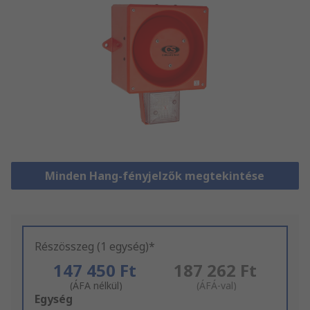
Minden Hang-fényjelzők megtekintése
Részösszeg (1 egység)*
147 450 Ft
187 262 Ft
(ÁFA nélkül)
(ÁFÁ-val)
Add
Egység