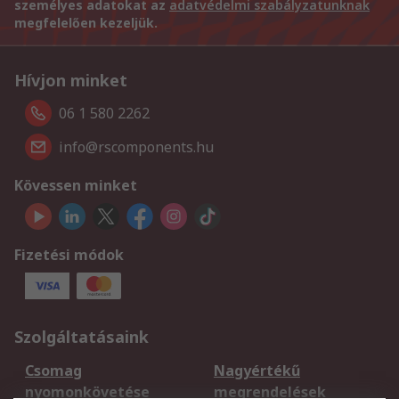
személyes adatokat az
adatvédelmi szabályzatunknak
megfelelően kezeljük.
Hívjon minket
06 1 580 2262
info@rscomponents.hu
Kövessen minket
Fizetési módok
Szolgáltatásaink
Csomag
Nagyértékű
nyomonkövetése
megrendelések