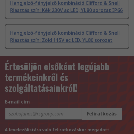
Hangjelző-fényjelző kombináció Clifford & Snell
Riasztás szín: Kék 230V ac LED, YL80 sorozat IP66
Hangjelző-fényjelző kombináció Clifford & Snell
Riasztás szín: Zöld 115V ac LED, YL80 sorozat
Értesüljön elsőként legújabb
termékeinkről és
szolgáltatásainkról!
E-mail cím
Feliratkozás
A levelezőlistára való feliratkozáskor megadott