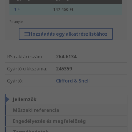
1 +
147 450 Ft
*irányár
Hozzáadás egy alkatrészlistához
RS raktári szám
:
264-6134
Gyártó cikkszáma
:
245359
Gyártó
:
Clifford & Snell
Jellemzők
Műszaki referencia
Engedélyezés és megfelelőség