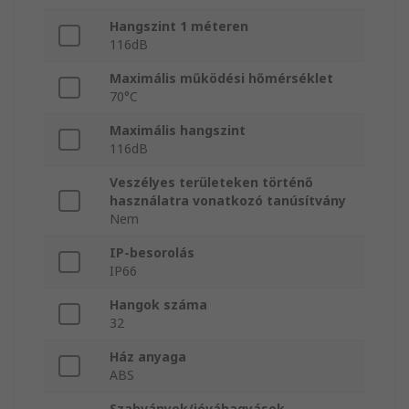
Hangszint 1 méteren
116dB
Maximális működési hőmérséklet
70°C
Maximális hangszint
116dB
Veszélyes területeken történő
használatra vonatkozó tanúsítvány
Nem
IP-besorolás
IP66
Hangok száma
32
Ház anyaga
ABS
Szabványok/jóváhagyások