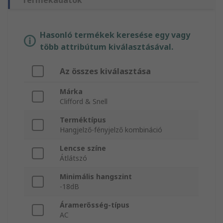
Termékadatok
Hasonló termékek keresése egy vagy
több attribútum kiválasztásával.
Az összes kiválasztása
Márka
Clifford & Snell
Terméktípus
Hangjelző-fényjelző kombináció
Lencse színe
Átlátszó
Minimális hangszint
-18dB
Áramerősség-típus
AC