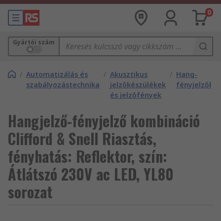
0
Gyártói szám
/
Automatizálás és
/
Akusztikus
/
Hang-
szabályozástechnika
jelzőkészülékek
fényjelzők
és jelzőfények
Hangjelző-fényjelző kombináció
Clifford & Snell Riasztás,
fényhatás: Reflektor, szín:
Átlátszó 230V ac LED, YL80
sorozat