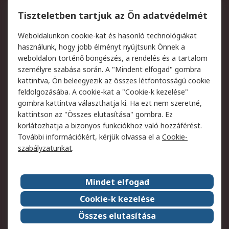
Regisztráció
Szállítás
Tiszteletben tartjuk az Ön adatvédelmét
Termékvisszaküldés
Ütemezett szállítás
Weboldalunkon cookie-kat és hasonló technológiákat
Szolgáltatások
használunk, hogy jobb élményt nyújtsunk Önnek a
weboldalon történő böngészés, a rendelés és a tartalom
Jogi
személyre szabása során. A "Mindent elfogad" gombra
kattintva, Ön beleegyezik az összes létfontosságú cookie
Adatvédelmi
Az RS értékesítési
feldolgozásába. A cookie-kat a "Cookie-k kezelése"
szabályzat
feltételei
gombra kattintva választhatja ki. Ha ezt nem szeretné,
Cookie szabályzat
Email biztonság
kattintson az "Összes elutasítása" gombra. Ez
Webhelyre vonatkozó
Weboldal felhasználói
korlátozhatja a bizonyos funkciókhoz való hozzáférést.
feltételek
szabályzata
További információkért, kérjük olvassa el a
Cookie-
szabályzatunkat
.
Rólunk
Mindet elfogad
Kapcsolat
Képviseletek
Rólunk
Vállalatcsoport
Cookie-k kezelése
Karrier
Díjak és elismerések
Összes elutasítása
ESG globális célok