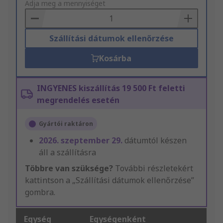
to
Adja meg a mennyiséget
Basket
Szállítási dátumok ellenőrzése
Kosárba
INGYENES kiszállítás 19 500 Ft feletti
megrendelés esetén
Gyártói raktáron
2026. szeptember 29.
dátumtól készen
áll a szállításra
Többre van szüksége?
További részletekért
kattintson a „Szállítási dátumok ellenőrzése”
gombra.
Egység
Egységenként