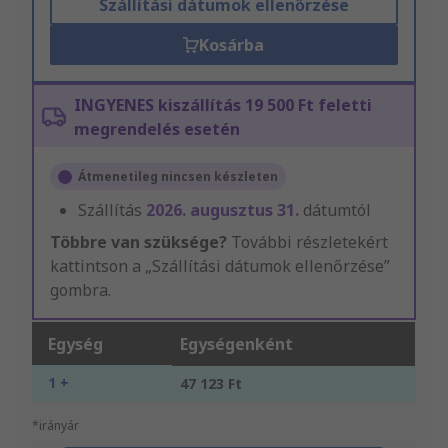
Szállítási dátumok ellenőrzése
Kosárba
INGYENES kiszállítás 19 500 Ft feletti
megrendelés esetén
Átmenetileg nincsen készleten
Szállítás
2026. augusztus 31.
dátumtól
Többre van szüksége?
További részletekért
kattintson a „Szállítási dátumok ellenőrzése”
gombra.
Egység
Egységenként
1 +
47 123 Ft
*irányár