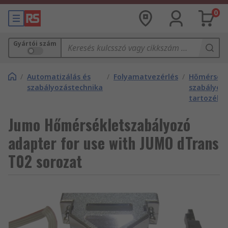
0
Gyártói szám
/
Automatizálás és
/
Folyamatvezérlés
/
Hőmérsékl
szabályozástechnika
szabályoz
tartozékai
Jumo Hőmérsékletszabályozó
adapter for use with JUMO dTrans
T02 sorozat