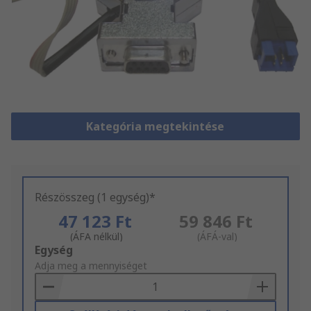
Kategória megtekintése
Részösszeg (1 egység)*
47 123 Ft
59 846 Ft
(ÁFA nélkül)
(ÁFÁ-val)
Add
Egység
to
Adja meg a mennyiséget
Basket