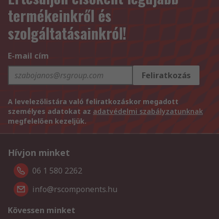
termékeinkről és
szolgáltatásainkról!
E-mail cím
Feliratkozás
A levelezőlistára való feliratkozáskor megadott
személyes adatokat az
adatvédelmi szabályzatunknak
megfelelően kezeljük.
Hívjon minket
06 1 580 2262
info@rscomponents.hu
Kövessen minket