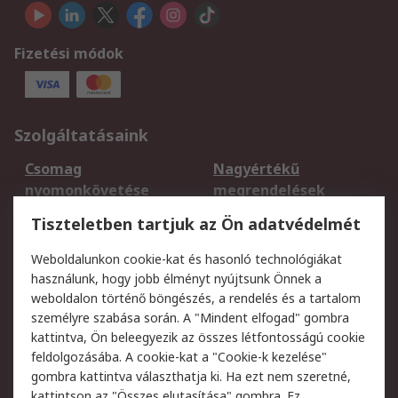
Fizetési módok
Szolgáltatásaink
Csomag
Nagyértékű
nyomonkövetése
megrendelések
Regisztráció
Szállítás
Tiszteletben tartjuk az Ön adatvédelmét
Termékvisszaküldés
Ütemezett szállítás
Weboldalunkon cookie-kat és hasonló technológiákat
Szolgáltatások
használunk, hogy jobb élményt nyújtsunk Önnek a
weboldalon történő böngészés, a rendelés és a tartalom
Jogi
személyre szabása során. A "Mindent elfogad" gombra
kattintva, Ön beleegyezik az összes létfontosságú cookie
Adatvédelmi
Az RS értékesítési
feldolgozásába. A cookie-kat a "Cookie-k kezelése"
szabályzat
feltételei
gombra kattintva választhatja ki. Ha ezt nem szeretné,
Cookie szabályzat
Email biztonság
kattintson az "Összes elutasítása" gombra. Ez