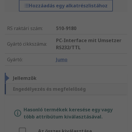
Hozzáadás egy alkatrészlistához
RS raktári szám
:
510-9180
PC-Interface mit Umsetzer
Gyártó cikkszáma
:
RS232/TTL
Gyártó
:
Jumo
Jellemzők
Engedélyezés és megfelelőség
Hasonló termékek keresése egy vagy
több attribútum kiválasztásával.
Az összes kiválasztása