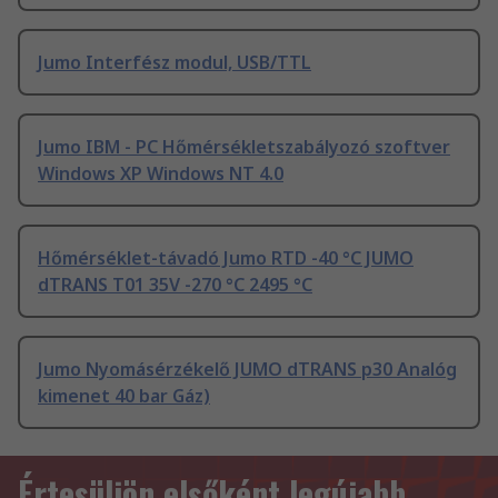
Jumo Interfész modul, USB/TTL
Jumo IBM - PC Hőmérsékletszabályozó szoftver
Windows XP Windows NT 4.0
Hőmérséklet-távadó Jumo RTD -40 °C JUMO
dTRANS T01 35V -270 °C 2495 °C
Jumo Nyomásérzékelő JUMO dTRANS p30 Analóg
kimenet 40 bar Gáz)
Értesüljön elsőként legújabb