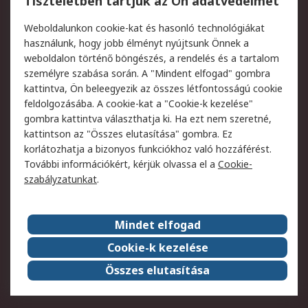
Tiszteletben tartjuk az Ön adatvédelmét
Termékvisszaküldés
Ütemezett szállítás
Weboldalunkon cookie-kat és hasonló technológiákat
Szolgáltatások
használunk, hogy jobb élményt nyújtsunk Önnek a
weboldalon történő böngészés, a rendelés és a tartalom
Jogi
személyre szabása során. A "Mindent elfogad" gombra
kattintva, Ön beleegyezik az összes létfontosságú cookie
Adatvédelmi
Az RS értékesítési
feldolgozásába. A cookie-kat a "Cookie-k kezelése"
szabályzat
feltételei
gombra kattintva választhatja ki. Ha ezt nem szeretné,
Cookie szabályzat
Email biztonság
kattintson az "Összes elutasítása" gombra. Ez
Webhelyre vonatkozó
Weboldal felhasználói
korlátozhatja a bizonyos funkciókhoz való hozzáférést.
feltételek
szabályzata
További információkért, kérjük olvassa el a
Cookie-
szabályzatunkat
.
Rólunk
Mindet elfogad
Kapcsolat
Képviseletek
Rólunk
Vállalatcsoport
Cookie-k kezelése
Karrier
Díjak és elismerések
Összes elutasítása
ESG globális célok