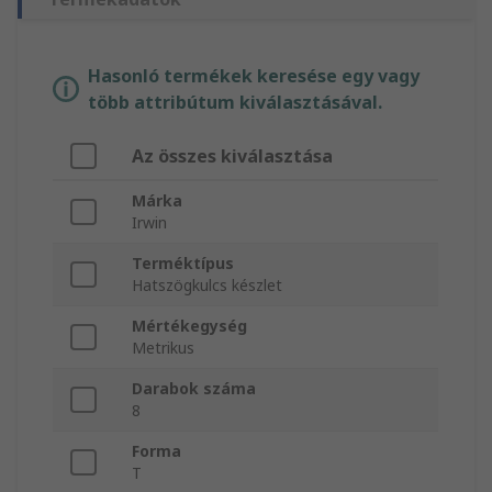
Hasonló termékek keresése egy vagy
több attribútum kiválasztásával.
Az összes kiválasztása
Márka
Irwin
Terméktípus
Hatszögkulcs készlet
Mértékegység
Metrikus
Darabok száma
8
Forma
T