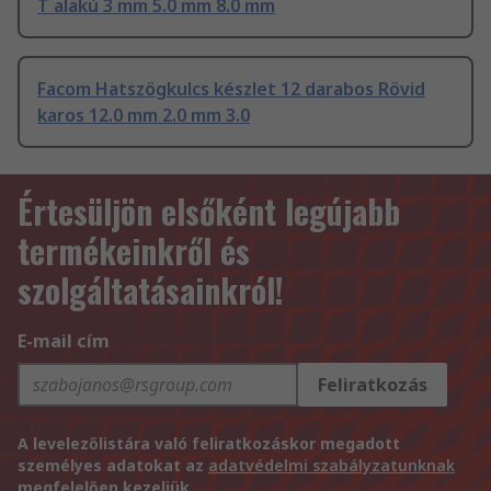
T alakú 3 mm 5.0 mm 8.0 mm
Facom Hatszögkulcs készlet 12 darabos Rövid
karos 12.0 mm 2.0 mm 3.0
Értesüljön elsőként legújabb
termékeinkről és
szolgáltatásainkról!
E-mail cím
Feliratkozás
A levelezőlistára való feliratkozáskor megadott
személyes adatokat az
adatvédelmi szabályzatunknak
megfelelően kezeljük.