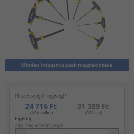
Minden Imbuszkulcsok megtekintése
Részösszeg (1 egység)*
24 716 Ft
31 389 Ft
(ÁFA nélkül)
(ÁFÁ-val)
Add
Egység
to
Adja meg a mennyiséget
Basket