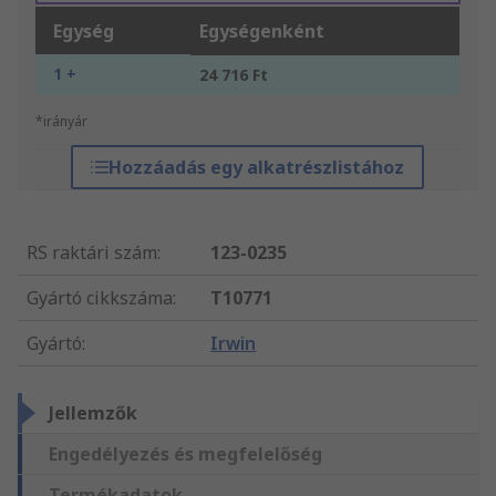
Egység
Egységenként
1 +
24 716 Ft
*irányár
Hozzáadás egy alkatrészlistához
RS raktári szám
:
123-0235
Gyártó cikkszáma
:
T10771
Gyártó
:
Irwin
Jellemzők
Engedélyezés és megfelelőség
Termékadatok