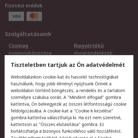
Fizetési módok
Szolgáltatásaink
Csomag
Nagyértékű
nyomonkövetése
megrendelések
Regisztráció
Szállítás
Tiszteletben tartjuk az Ön adatvédelmét
Termékvisszaküldés
Ütemezett szállítás
Weboldalunkon cookie-kat és hasonló technológiákat
Szolgáltatások
használunk, hogy jobb élményt nyújtsunk Önnek a
weboldalon történő böngészés, a rendelés és a tartalom
Jogi
személyre szabása során. A "Mindent elfogad" gombra
kattintva, Ön beleegyezik az összes létfontosságú cookie
Adatvédelmi
Az RS értékesítési
feldolgozásába. A cookie-kat a "Cookie-k kezelése"
szabályzat
feltételei
gombra kattintva választhatja ki. Ha ezt nem szeretné,
Cookie szabályzat
Email biztonság
kattintson az "Összes elutasítása" gombra. Ez
Webhelyre vonatkozó
Weboldal felhasználói
korlátozhatja a bizonyos funkciókhoz való hozzáférést.
További információkért, kérjük olvassa el a
Cookie-