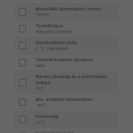
Maximális hőmérséklet mérés
1350°C
Terméktípus
Infravörös hőmérő
Hőmérsékleti skála
F, °C, Fahrenheit
Testmérésekhez alkalmas
Nem
Mérési távolság és a mérőfelület
aránya
10:1
Min. érzékelt hőmérséklet
-40°C
Pontosság
±1°C