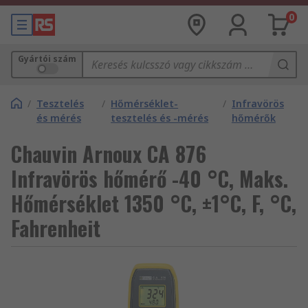
0
Gyártói szám
/
Tesztelés
/
Hőmérséklet-
/
Infravörös
és mérés
tesztelés és -mérés
hőmérők
Chauvin Arnoux CA 876
Infravörös hőmérő -40 °C, Maks.
Hőmérséklet 1350 °C, ±1°C, F, °C,
Fahrenheit