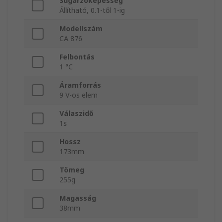
Sugárzóképesség
Állítható, 0.1-től 1-ig
Modellszám
CA 876
Felbontás
1 °C
Áramforrás
9 V-os elem
Válaszidő
1s
Hossz
173mm
Tömeg
255g
Magasság
38mm