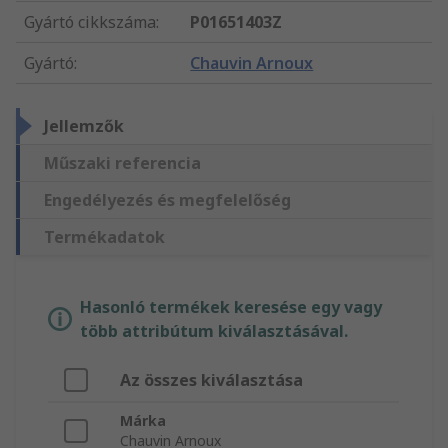
Gyártó cikkszáma
:
P01651403Z
Gyártó
:
Chauvin Arnoux
Jellemzők
Műszaki referencia
Engedélyezés és megfelelőség
Termékadatok
Hasonló termékek keresése egy vagy
több attribútum kiválasztásával.
Az összes kiválasztása
Márka
Chauvin Arnoux