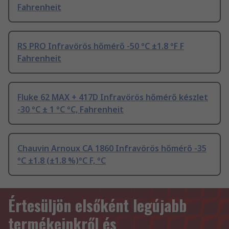
Fahrenheit
RS PRO Infravörös hőmérő -50 °C ±1.8 °F F
Fahrenheit
Fluke 62 MAX + 417D Infravörös hőmérő készlet
-30 °C ± 1 °C °C, Fahrenheit
Chauvin Arnoux CA 1860 Infravörös hőmérő -35
°C ±1.8 (±1.8 %)°C F, °C
Értesüljön elsőként legújabb
termékeinkről és