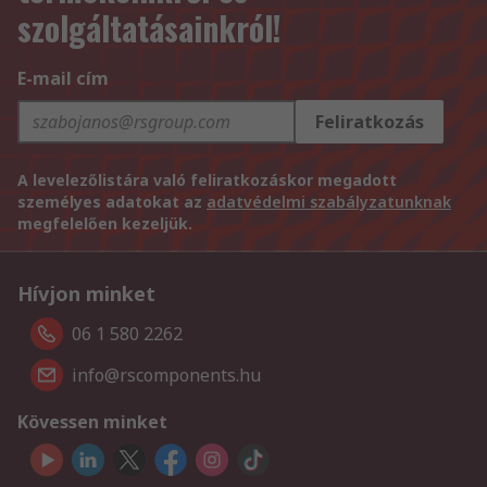
szolgáltatásainkról!
E-mail cím
Feliratkozás
A levelezőlistára való feliratkozáskor megadott
személyes adatokat az
adatvédelmi szabályzatunknak
megfelelően kezeljük.
Hívjon minket
06 1 580 2262
info@rscomponents.hu
Kövessen minket